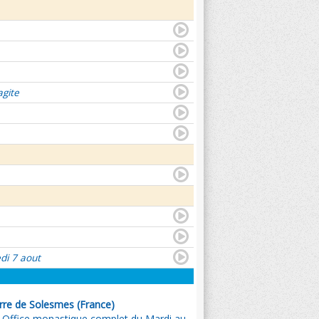
agite
di 7 aout
rre de Solesmes (France)
- Office monastique complet du Mardi au