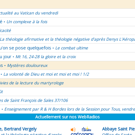
ctualité au Vatican du vendredi
lé
Un complexe à la fois
•
icacité
La théologie afirmative et la théologie négative d'après Denys L'Aérop
qu'on se pose quelquefois
Le combat ultime
•
u jour
Mt 16, 24-28 la gloire et la croix
•
ns
Mystères douloureux
•
La volonté de Dieu et moi et moi et moi ! 1/2
•
uivies de la lecture du martyrologe
ût
es de Saint François de Sales 37/106
é
Enseignement par R & H Bordes lors de la Session pour Tous, vendre
•
Actuellement sur nos WebRadios
e, Bertrand Vergely
Abbaye Saint Pie
 et la théologie négative d'après
Office de Sexte 