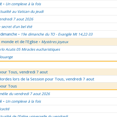
lé
Un complexe à la fois
•
ctualité au Vatican du jeudi
endredi 7 aout 2026
 secret d'un bel été
u dimanche
19e dimanche du TO - Evangile Mt 14,22-33
•
 monde et de l'Eglise
Mystères joyeux
•
rlo Acutis 05 Miracles eucharistiques
 louange
pour Tous, vendredi 7 aout
rdes lors de la Session pour Tous, vendredi 7 aout
pour Tous
élie du vendredi 7 aout 2026
lé
Un complexe à la fois
•
icacité
ctualité de l'Eglise universelle du vendredi