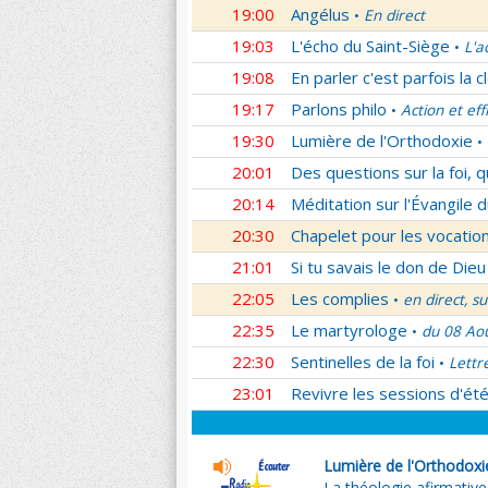
19:00
Angélus
En direct
•
19:03
L'écho du Saint-Siège
L'a
•
19:08
En parler c'est parfois la c
19:17
Parlons philo
Action et eff
•
19:30
Lumière de l'Orthodoxie
•
20:01
Des questions sur la foi, 
20:14
Méditation sur l'Évangile d
20:30
Chapelet pour les vocatio
21:01
Si tu savais le don de Dieu
22:05
Les complies
en direct, s
•
22:35
Le martyrologe
du 08 Ao
•
22:30
Sentinelles de la foi
Lettr
•
23:01
Revivre les sessions d'ét
Lumière de l'Orthodoxi
La théologie afirmative