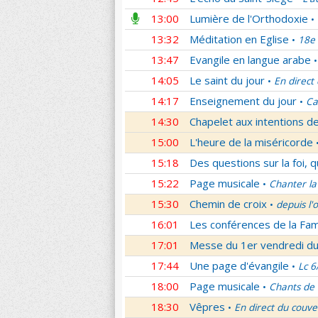
13:00
Lumière de l'Orthodoxie
•
13:32
Méditation en Eglise
18e 
•
13:47
Evangile en langue arabe
•
14:05
Le saint du jour
En direct
•
14:17
Enseignement du jour
Ca
•
14:30
Chapelet aux intentions d
15:00
L'heure de la miséricorde
15:18
Des questions sur la foi, 
15:22
Page musicale
Chanter la
•
15:30
Chemin de croix
depuis l'
•
16:01
Les conférences de la Fa
17:01
Messe du 1er vendredi d
17:44
Une page d'évangile
Lc 6
•
18:00
Page musicale
Chants de
•
18:30
Vêpres
En direct du couve
•