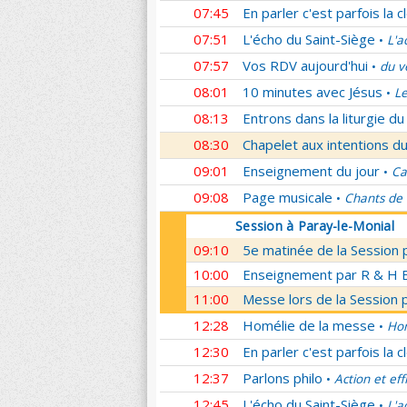
07:45
En parler c'est parfois la c
07:51
L'écho du Saint-Siège
L'a
•
07:57
Vos RDV aujourd'hui
du v
•
08:01
10 minutes avec Jésus
Le
•
08:13
Entrons dans la liturgie d
08:30
Chapelet aux intentions du
09:01
Enseignement du jour
Ca
•
09:08
Page musicale
Chants de
•
Session à Paray-le-Monial
09:10
5e matinée de la Session 
10:00
Enseignement par R & H Bo
11:00
Messe lors de la Session 
12:28
Homélie de la messe
Hom
•
12:30
En parler c'est parfois la c
12:37
Parlons philo
Action et eff
•
12:45
L'écho du Saint-Siège
L'a
•