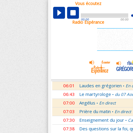
Vous écoutez
00:04
Nouveau Testament
Roma
•
01:03
Sentinelles de la foi
Lettr
•
00:00
00:00
Radio Espérance
01:32
10 minutes avec Jésus
Le
•
01:46
Méditation en Eglise
18e 
•
02:01
Veilleurs dans la nuit
En d
•
03:01
Nouveau Testament
Let
•
04:01
Si tu savais le don de Dieu
05:01
En Toi nos sources
Paul 
•
05:30
Lumière de l'Orthodoxie
•
06:01
Laudes en grégorien
En 
•
06:43
Le martyrologe
du 07 Ao
•
07:00
Angélus
En direct
•
07:03
Prière du matin
En direct
•
07:30
Enseignement du jour
Ca
•
07:38
Des questions sur la foi, 