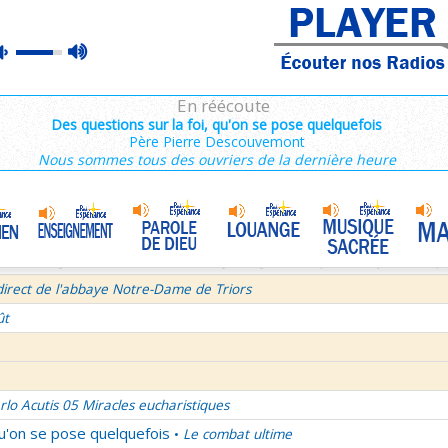
ins 2/3 : 6,15-11,36
max
mute
es de Saint François de Sales 37/106
volume
 secret d'un bel été
En réécoute
semaine du Temps Ordinaire 6/7 - Vendredi + Saint Sixte II
Des questions sur la foi, qu'on se pose quelquefois
Père Pierre Descouvemont
irect avec le Père Denis Mertz
Nous sommes tous des ouvriers de la dernière heure
tre aux Galates
La Transfiguration
•
et le Judaïsme 05
La théologie afirmative et la théologie négative d'après Denys L'Aérop
direct de l'abbaye Notre-Dame de Triors
ût
rlo Acutis 05 Miracles eucharistiques
qu'on se pose quelquefois
Le combat ultime
•