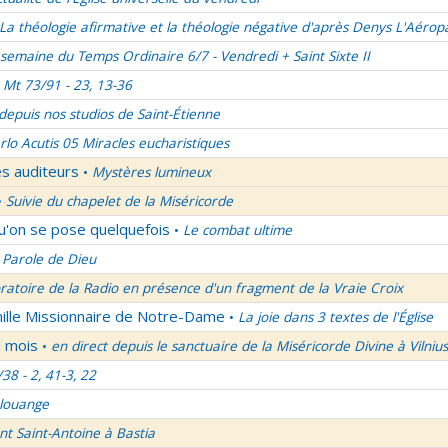
La théologie afirmative et la théologie négative d'après Denys L'Aérop
semaine du Temps Ordinaire 6/7 - Vendredi + Saint Sixte II
Mt 73/91 - 23, 13-36
 depuis nos studios de Saint-Étienne
rlo Acutis 05 Miracles eucharistiques
es auditeurs
Mystères lumineux
•
Suivie du chapelet de la Miséricorde
•
qu'on se pose quelquefois
Le combat ultime
•
 Parole de Dieu
oratoire de la Radio en présence d'un fragment de la Vraie Croix
mille Missionnaire de Notre-Dame
La joie dans 3 textes de l'Église
•
u mois
en direct depuis le sanctuaire de la Miséricorde Divine à Vilnius
•
/38 - 2, 41-3, 22
 louange
nt Saint-Antoine à Bastia