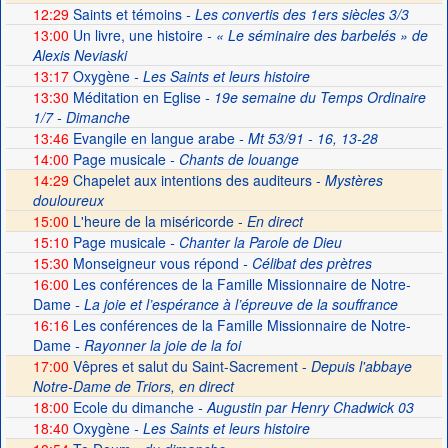
12:29
Saints et témoins
- Les convertis des 1ers siècles 3/3
13:00
Un livre, une histoire
- « Le séminaire des barbelés » de
Alexis Neviaski
13:17
Oxygène
- Les Saints et leurs histoire
13:30
Méditation en Eglise
- 19e semaine du Temps Ordinaire
1/7 - Dimanche
13:46
Evangile en langue arabe
- Mt 53/91 - 16, 13-28
14:00
Page musicale
- Chants de louange
14:29
Chapelet aux intentions des auditeurs -
Mystères
douloureux
15:00
L'heure de la miséricorde -
En direct
15:10
Page musicale
- Chanter la Parole de Dieu
15:30
Monseigneur vous répond
- Célibat des prètres
16:00
Les conférences de la Famille Missionnaire de Notre-
Dame
- La joie et l’espérance à l’épreuve de la souffrance
16:16
Les conférences de la Famille Missionnaire de Notre-
Dame
- Rayonner la joie de la foi
17:00
Vêpres et salut du Saint-Sacrement -
Depuis l'abbaye
Notre-Dame de Triors, en direct
18:00
Ecole du dimanche
- Augustin par Henry Chadwick 03
18:40
Oxygène
- Les Saints et leurs histoire