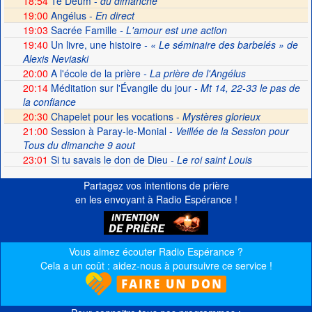
18:54
Te Deum -
du dimanche
19:00
Angélus -
En direct
19:03
Sacrée Famille
- L'amour est une action
19:40
Un livre, une histoire
- « Le séminaire des barbelés » de
Alexis Neviaski
20:00
A l'école de la prière
- La prière de l'Angélus
20:14
Méditation sur l'Évangile du jour
- Mt 14, 22-33 le pas de
la confiance
20:30
Chapelet pour les vocations -
Mystères glorieux
21:00
Session à Paray-le-Monial
- Veillée de la Session pour
Tous du dimanche 9 aout
23:01
Si tu savais le don de Dieu
- Le roi saint Louis
Partagez vos intentions de prière
en les envoyant à Radio Espérance !
Vous aimez écouter Radio Espérance ?
Cela a un coût : aidez-nous à poursuivre ce service !