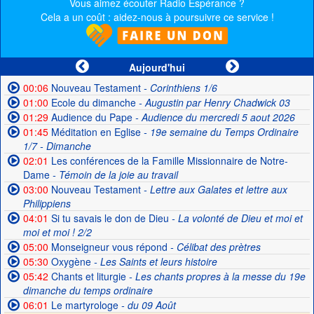
Vous aimez écouter Radio Espérance ?
Cela a un coût : aidez-nous à poursuivre ce service !
Aujourd'hui
00:06
Nouveau Testament
- Corinthiens 1/6
01:00
Ecole du dimanche
- Augustin par Henry Chadwick 03
01:29
Audience du Pape
- Audience du mercredi 5 aout 2026
01:45
Méditation en Eglise
- 19e semaine du Temps Ordinaire
1/7 - Dimanche
02:01
Les conférences de la Famille Missionnaire de Notre-
Dame
- Témoin de la joie au travail
03:00
Nouveau Testament
- Lettre aux Galates et lettre aux
Philippiens
04:01
Si tu savais le don de Dieu
- La volonté de Dieu et moi et
moi et moi ! 2/2
05:00
Monseigneur vous répond
- Célibat des prètres
05:30
Oxygène
- Les Saints et leurs histoire
05:42
Chants et liturgie
- Les chants propres à la messe du 19e
dimanche du temps ordinaire
06:01
Le martyrologe
- du 09 Août