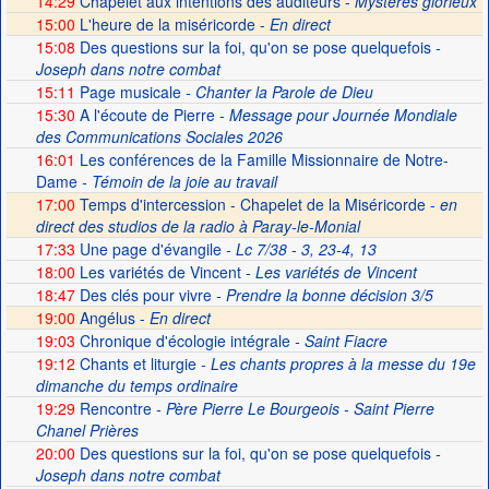
14:29
Chapelet aux intentions des auditeurs -
Mystères glorieux
15:00
L'heure de la miséricorde -
En direct
15:08
Des questions sur la foi, qu'on se pose quelquefois
-
Joseph dans notre combat
15:11
Page musicale
- Chanter la Parole de Dieu
15:30
A l'écoute de Pierre
- Message pour Journée Mondiale
des Communications Sociales 2026
16:01
Les conférences de la Famille Missionnaire de Notre-
Dame
- Témoin de la joie au travail
17:00
Temps d'intercession - Chapelet de la Miséricorde -
en
direct des studios de la radio à Paray-le-Monial
17:33
Une page d'évangile
- Lc 7/38 - 3, 23-4, 13
18:00
Les variétés de Vincent
- Les variétés de Vincent
18:47
Des clés pour vivre
- Prendre la bonne décision 3/5
19:00
Angélus -
En direct
19:03
Chronique d'écologie intégrale
- Saint Fiacre
19:12
Chants et liturgie
- Les chants propres à la messe du 19e
dimanche du temps ordinaire
19:29
Rencontre
- Père Pierre Le Bourgeois - Saint Pierre
Chanel Prières
20:00
Des questions sur la foi, qu'on se pose quelquefois
-
Joseph dans notre combat