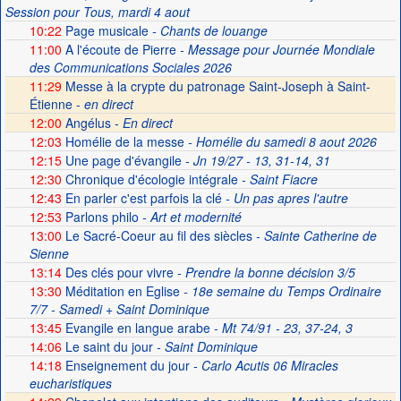
Session pour Tous, mardi 4 aout
10:22
Page musicale
- Chants de louange
11:00
A l'écoute de Pierre
- Message pour Journée Mondiale
des Communications Sociales 2026
11:29
Messe à la crypte du patronage Saint-Joseph à Saint-
Étienne -
en direct
12:00
Angélus -
En direct
12:03
Homélie de la messe
- Homélie du samedi 8 aout 2026
12:15
Une page d'évangile
- Jn 19/27 - 13, 31-14, 31
12:30
Chronique d'écologie intégrale
- Saint Fiacre
12:43
En parler c'est parfois la clé
- Un pas apres l'autre
12:53
Parlons philo
- Art et modernité
13:00
Le Sacré-Coeur au fil des siècles
- Sainte Catherine de
Sienne
13:14
Des clés pour vivre
- Prendre la bonne décision 3/5
13:30
Méditation en Eglise
- 18e semaine du Temps Ordinaire
7/7 - Samedi + Saint Dominique
13:45
Evangile en langue arabe
- Mt 74/91 - 23, 37-24, 3
14:06
Le saint du jour
- Saint Dominique
14:18
Enseignement du jour
- Carlo Acutis 06 Miracles
eucharistiques