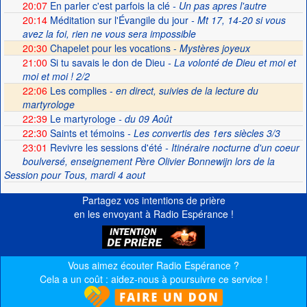
20:07
En parler c'est parfois la clé
- Un pas apres l'autre
20:14
Méditation sur l'Évangile du jour
- Mt 17, 14-20 si vous
avez la foi, rien ne vous sera impossible
20:30
Chapelet pour les vocations -
Mystères joyeux
21:00
Si tu savais le don de Dieu
- La volonté de Dieu et moi et
moi et moi ! 2/2
22:06
Les complies -
en direct, suivies de la lecture du
martyrologe
22:39
Le martyrologe
- du 09 Août
22:30
Saints et témoins
- Les convertis des 1ers siècles 3/3
23:01
Revivre les sessions d'été
- Itinéraire nocturne d'un coeur
boulversé, enseignement Père Olivier Bonnewijn lors de la
Session pour Tous, mardi 4 aout
Partagez vos intentions de prière
en les envoyant à Radio Espérance !
Vous aimez écouter Radio Espérance ?
Cela a un coût : aidez-nous à poursuivre ce service !