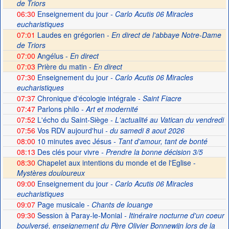
de Triors
06:30
Enseignement du jour
- Carlo Acutis 06 Miracles
eucharistiques
07:01
Laudes en grégorien -
En direct de l'abbaye Notre-Dame
de Triors
07:00
Angélus -
En direct
07:03
Prière du matin -
En direct
07:30
Enseignement du jour
- Carlo Acutis 06 Miracles
eucharistiques
07:37
Chronique d'écologie intégrale
- Saint Fiacre
07:47
Parlons philo
- Art et modernité
07:52
L'écho du Saint-Siège
- L'actualité au Vatican du vendredi
07:56
Vos RDV aujourd'hui
- du samedi 8 aout 2026
08:00
10 minutes avec Jésus
- Tant d'amour, tant de bonté
08:13
Des clés pour vivre
- Prendre la bonne décision 3/5
08:30
Chapelet aux intentions du monde et de l'Eglise -
Mystères douloureux
09:00
Enseignement du jour
- Carlo Acutis 06 Miracles
eucharistiques
09:07
Page musicale
- Chants de louange
09:30
Session à Paray-le-Monial
- Itinéraire nocturne d'un coeur
boulversé, enseignement du Père Olivier Bonnewijn lors de la