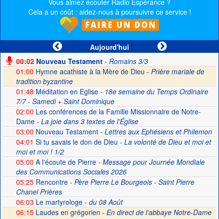
Vous aimez écouter Radio Espérance ?
Cela a un coût : aidez-nous à poursuivre ce service !
Aujourd'hui
00:02
Nouveau Testament
- Romains 3/3
01:00
Hymne acathiste à la Mère de Dieu -
Prière mariale de
tradition byzantine
01:48
Méditation en Eglise
- 18e semaine du Temps Ordinaire
7/7 - Samedi + Saint Dominique
02:00
Les conférences de la Famille Missionnaire de Notre-
Dame
- La joie dans 3 textes de l'Église
03:00
Nouveau Testament
- Lettres aux Ephésiens et Philemon
04:01
Si tu savais le don de Dieu
- La volonté de Dieu et moi et
moi et moi ! 1/2
05:00
A l'écoute de Pierre
- Message pour Journée Mondiale
des Communications Sociales 2026
05:25
Rencontre
- Père Pierre Le Bourgeois - Saint Pierre
Chanel Prières
06:03
Le martyrologe
- du 08 Août
06:15
Laudes en grégorien -
En direct de l'abbaye Notre-Dame