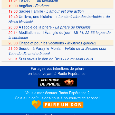
18:54
Te Deum -
du dimanche
19:00
Angélus -
En direct
19:03
Sacrée Famille
- L'amour est une action
19:40
Un livre, une histoire
- « Le séminaire des barbelés » de
Alexis Neviaski
20:00
A l'école de la prière
- La prière de l'Angélus
20:14
Méditation sur l'Évangile du jour
- Mt 14, 22-33 le pas de
la confiance
20:30
Chapelet pour les vocations -
Mystères glorieux
21:00
Session à Paray-le-Monial
- Veillée de la Session pour
Tous du dimanche 9 aout
23:01
Si tu savais le don de Dieu
- Le roi saint Louis
Partagez vos intentions de prière
en les envoyant à Radio Espérance !
Vous aimez écouter Radio Espérance ?
Cela a un coût : aidez-nous à poursuivre ce service !