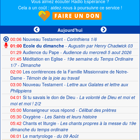
Vous aimez écouter Radio Espérance ?
Cela a un coût : aidez-nous à poursuivre ce service !
Aujourd'hui
00:06
Nouveau Testament
- Corinthiens 1/6
01:00
Ecole du dimanche
- Augustin par Henry Chadwick 03
01:29
Audience du Pape
- Audience du mercredi 5 aout 2026
01:45
Méditation en Eglise
- 19e semaine du Temps Ordinaire
1/7 - Dimanche
02:00
Les conférences de la Famille Missionnaire de Notre-
Dame
- Témoin de la joie au travail
03:00
Nouveau Testament
- Lettre aux Galates et lettre aux
Philippiens
04:01
Si tu savais le don de Dieu
- La volonté de Dieu et moi et
moi et moi ! 2/2
05:00
Monseigneur vous répond
- Célibat des prètres
05:30
Oxygène
- Les Saints et leurs histoire
05:42
Chants et liturgie
- Les chants propres à la messe du 19e
dimanche du temps ordinaire
06:01
Le martyrologe
- du 09 Août