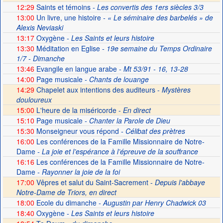
12:29
Saints et témoins
- Les convertis des 1ers siècles 3/3
13:00
Un livre, une histoire
- « Le séminaire des barbelés » de
Alexis Neviaski
13:17
Oxygène
- Les Saints et leurs histoire
13:30
Méditation en Eglise
- 19e semaine du Temps Ordinaire
1/7 - Dimanche
13:46
Evangile en langue arabe
- Mt 53/91 - 16, 13-28
14:00
Page musicale
- Chants de louange
14:29
Chapelet aux intentions des auditeurs -
Mystères
douloureux
15:00
L'heure de la miséricorde -
En direct
15:10
Page musicale
- Chanter la Parole de Dieu
15:30
Monseigneur vous répond
- Célibat des prètres
16:00
Les conférences de la Famille Missionnaire de Notre-
Dame
- La joie et l’espérance à l’épreuve de la souffrance
16:16
Les conférences de la Famille Missionnaire de Notre-
Dame
- Rayonner la joie de la foi
17:00
Vêpres et salut du Saint-Sacrement -
Depuis l'abbaye
Notre-Dame de Triors, en direct
18:00
Ecole du dimanche
- Augustin par Henry Chadwick 03
18:40
Oxygène
- Les Saints et leurs histoire