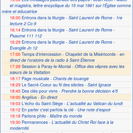
et magistra, lettre encyclique du 15 mai 1961 sur l'Église comme
mère et éducatrice
16:00
Entrons dans la liturgie
- Saint Laurent de Rome - 1re
lecture 2 Co 9
16:14
Entrons dans la liturgie
- Saint Laurent de Rome -
Psaume 111 112
16:29
Entrons dans la liturgie
- Saint Laurent de Rome -
Evangile Jn 12
17:00
Temps d'intercession - Chapelet de la Miséricorde -
en
direct de l'oratoire de la radio à Saint-Étienne
17:29
Session à Paray-le-Monial -
Office des vêpres avec les
sœurs de la Visitation
18:17
Page musicale
- Chants de louange
18:29
Le Sacré-Coeur au fil des siècles
- Saint Ignace
18:45
Des clés pour vivre
- Prendre la bonne décision 4/5
19:00
Angélus -
En direct
19:03
L'écho du Saint-Siège
- L'actualité au Vatican du lundi
19:12
En parler c'est parfois la clé
- Une note d'espoir
19:18
Parlons philo
- Maître du monde
19:30
Permanences
- L'actualité du Christ Roi face à la
modernité