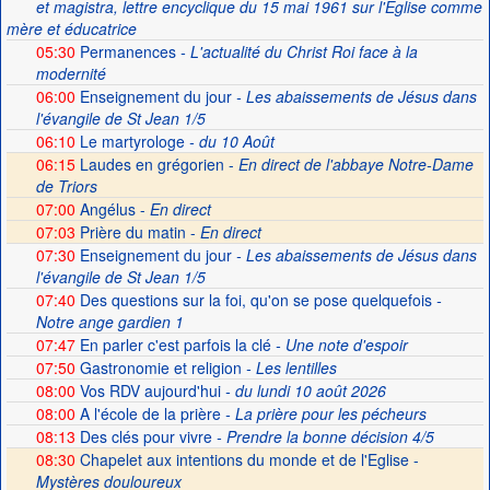
et magistra, lettre encyclique du 15 mai 1961 sur l'Église comme
mère et éducatrice
05:30
Permanences
- L'actualité du Christ Roi face à la
modernité
06:00
Enseignement du jour
- Les abaissements de Jésus dans
l'évangile de St Jean 1/5
06:10
Le martyrologe
- du 10 Août
06:15
Laudes en grégorien -
En direct de l'abbaye Notre-Dame
de Triors
07:00
Angélus -
En direct
07:03
Prière du matin -
En direct
07:30
Enseignement du jour
- Les abaissements de Jésus dans
l'évangile de St Jean 1/5
07:40
Des questions sur la foi, qu'on se pose quelquefois
-
Notre ange gardien 1
07:47
En parler c'est parfois la clé
- Une note d'espoir
07:50
Gastronomie et religion
- Les lentilles
08:00
Vos RDV aujourd'hui
- du lundi 10 août 2026
08:00
A l'école de la prière
- La prière pour les pécheurs
08:13
Des clés pour vivre
- Prendre la bonne décision 4/5
08:30
Chapelet aux intentions du monde et de l'Eglise -
Mystères douloureux