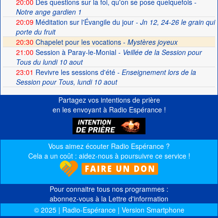
20:00
Des questions sur la foi, qu'on se pose quelquefois
-
Notre ange gardien 1
20:09
Méditation sur l'Évangile du jour
- Jn 12, 24-26 le grain qui
porte du fruit
20:30
Chapelet pour les vocations -
Mystères joyeux
21:00
Session à Paray-le-Monial
- Veillée de la Session pour
Tous du lundi 10 aout
23:01
Revivre les sessions d'été
- Enseignement lors de la
Session pour Tous, lundi 10 aout
Partagez vos intentions de prière
en les envoyant à Radio Espérance !
Vous aimez écouter Radio Espérance ?
Cela a un coût : aidez-nous à poursuivre ce service !
Pour connaitre tous nos programmes :
abonnez-vous à la Lettre d'information
© 2025 | Radio-Espérance | Version Smartphone