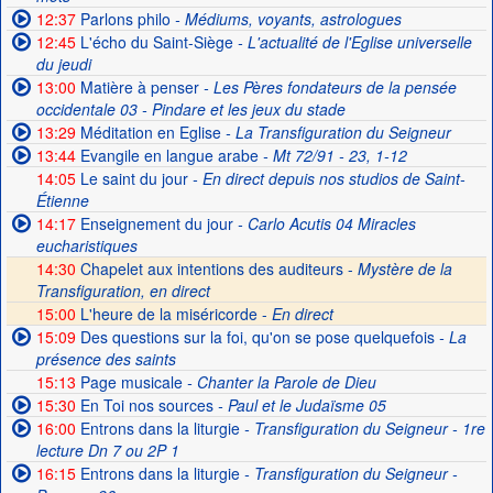
12:37
Parlons philo
- Médiums, voyants, astrologues
12:45
L'écho du Saint-Siège
- L'actualité de l'Eglise universelle
du jeudi
13:00
Matière à penser
- Les Pères fondateurs de la pensée
occidentale 03 - Pindare et les jeux du stade
13:29
Méditation en Eglise
- La Transfiguration du Seigneur
13:44
Evangile en langue arabe
- Mt 72/91 - 23, 1-12
14:05
Le saint du jour
- En direct depuis nos studios de Saint-
Étienne
14:17
Enseignement du jour
- Carlo Acutis 04 Miracles
eucharistiques
14:30
Chapelet aux intentions des auditeurs -
Mystère de la
Transfiguration, en direct
15:00
L'heure de la miséricorde -
En direct
15:09
Des questions sur la foi, qu'on se pose quelquefois
- La
présence des saints
15:13
Page musicale
- Chanter la Parole de Dieu
15:30
En Toi nos sources
- Paul et le Judaïsme 05
16:00
Entrons dans la liturgie
- Transfiguration du Seigneur - 1re
lecture Dn 7 ou 2P 1
16:15
Entrons dans la liturgie
- Transfiguration du Seigneur -