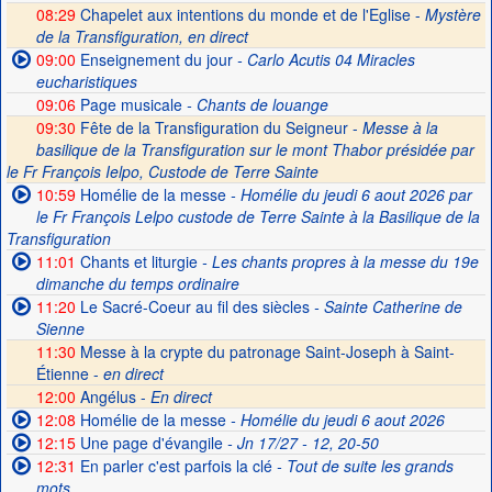
08:29
Chapelet aux intentions du monde et de l'Eglise -
Mystère
de la Transfiguration, en direct
09:00
Enseignement du jour
- Carlo Acutis 04 Miracles
eucharistiques
09:06
Page musicale
- Chants de louange
09:30
Fête de la Transfiguration du Seigneur -
Messe à la
basilique de la Transfiguration sur le mont Thabor présidée par
le Fr François Ielpo, Custode de Terre Sainte
10:59
Homélie de la messe
- Homélie du jeudi 6 aout 2026 par
le Fr François Lelpo custode de Terre Sainte à la Basilique de la
Transfiguration
11:01
Chants et liturgie
- Les chants propres à la messe du 19e
dimanche du temps ordinaire
11:20
Le Sacré-Coeur au fil des siècles
- Sainte Catherine de
Sienne
11:30
Messe à la crypte du patronage Saint-Joseph à Saint-
Étienne -
en direct
12:00
Angélus -
En direct
12:08
Homélie de la messe
- Homélie du jeudi 6 aout 2026
12:15
Une page d'évangile
- Jn 17/27 - 12, 20-50
12:31
En parler c'est parfois la clé
- Tout de suite les grands
mots