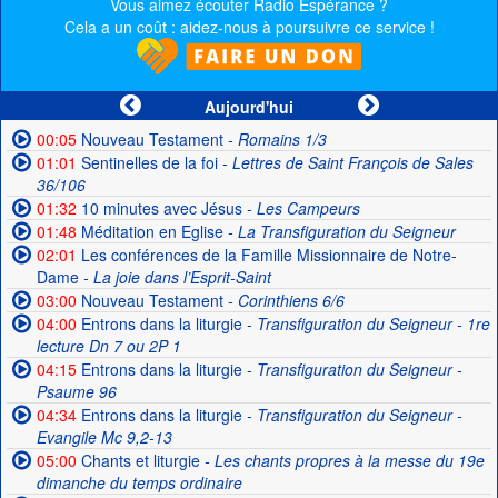
Vous aimez écouter Radio Espérance ?
Cela a un coût : aidez-nous à poursuivre ce service !
Aujourd'hui
00:05
Nouveau Testament
- Romains 1/3
01:01
Sentinelles de la foi
- Lettres de Saint François de Sales
36/106
01:32
10 minutes avec Jésus
- Les Campeurs
01:48
Méditation en Eglise
- La Transfiguration du Seigneur
02:01
Les conférences de la Famille Missionnaire de Notre-
Dame
- La joie dans l’Esprit-Saint
03:00
Nouveau Testament
- Corinthiens 6/6
04:00
Entrons dans la liturgie
- Transfiguration du Seigneur - 1re
lecture Dn 7 ou 2P 1
04:15
Entrons dans la liturgie
- Transfiguration du Seigneur -
Psaume 96
04:34
Entrons dans la liturgie
- Transfiguration du Seigneur -
Evangile Mc 9,2-13
05:00
Chants et liturgie
- Les chants propres à la messe du 19e
dimanche du temps ordinaire