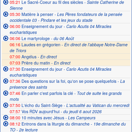
05:21
Le Sacré-Coeur au fil des siècles
- Sainte Catherine de
Sienne
05:30
Matière à penser
- Les Pères fondateurs de la pensée
occidentale 03 - Pindare et les jeux du stade
06:00
Enseignement du jour
- Carlo Acutis 04 Miracles
eucharistiques
06:06
Le martyrologe
- du 06 Août
06:16
Laudes en grégorien -
En direct de l'abbaye Notre-Dame
de Triors
07:00
Angélus -
En direct
07:03
Prière du matin -
En direct
07:30
Enseignement du jour
- Carlo Acutis 04 Miracles
eucharistiques
07:36
Des questions sur la foi, qu'on se pose quelquefois
- La
présence des saints
07:46
En parler c'est parfois la clé
- Tout de suite les grands
mots
07:50
L'écho du Saint-Siège
- L'actualité au Vatican du mercredi
07:57
Vos RDV aujourd'hui
- du jeudi 6 aout 2026
08:00
10 minutes avec Jésus
- Les Campeurs
08:12
Entrons dans la liturgie du dimanche
- 19e dimanche du
TO - 2e lecture