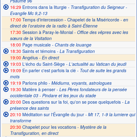
Psaume 96
16:29
Entrons dans la liturgie
- Transfiguration du Seigneur -
Evangile Mc 9,2-13
17:00
Temps d'intercession - Chapelet de la Miséricorde -
en
direct de l'oratoire de la radio à Saint-Étienne
17:30
Session à Paray-le-Monial -
Office des vêpres avec les
sœurs de la Visitation
18:00
Page musicale
- Chants de louange
18:30
Saints et témoins
- La Transfiguration
19:00
Angélus -
En direct
19:03
L'écho du Saint-Siège
- L'actualité au Vatican du jeudi
19:09
En parler c'est parfois la clé
- Tout de suite les grands
mots
19:19
Parlons philo
- Médiums, voyants, astrologues
19:30
Matière à penser
- Les Pères fondateurs de la pensée
occidentale 03 - Pindare et les jeux du stade
20:00
Des questions sur la foi, qu'on se pose quelquefois
- La
présence des saints
20:10
Méditation sur l'Évangile du jour
- Mt 17, 1-9 la lumiere qui
transforme
20:30
Chapelet pour les vocations -
Mystère de la
Transfiguration, en direct