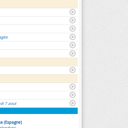
agite
di 7 aout
ia (Espagne)
plendens