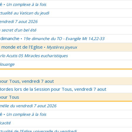
lé
Un complexe à la fois
•
ctualité au Vatican du jeudi
endredi 7 aout 2026
 secret d'un bel été
u dimanche
19e dimanche du TO - Evangile Mt 14,22-33
•
 monde et de l'Eglise
Mystères joyeux
•
rlo Acutis 05 Miracles eucharistiques
 louange
pour Tous, vendredi 7 aout
rdes lors de la Session pour Tous, vendredi 7 aout
pour Tous
élie du vendredi 7 aout 2026
lé
Un complexe à la fois
•
icacité
ctualité de l'Eglise universelle du vendredi