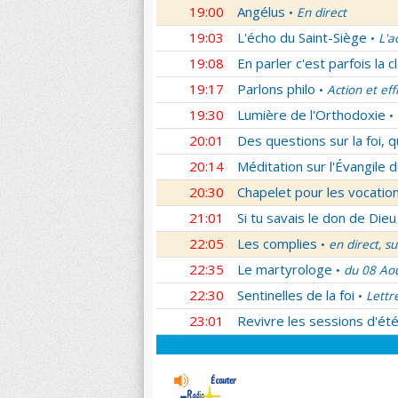
19:00
Angélus
En direct
•
19:03
L'écho du Saint-Siège
L'a
•
19:08
En parler c'est parfois la c
19:17
Parlons philo
Action et eff
•
19:30
Lumière de l'Orthodoxie
•
20:01
Des questions sur la foi, 
20:14
Méditation sur l'Évangile d
20:30
Chapelet pour les vocatio
21:01
Si tu savais le don de Dieu
22:05
Les complies
en direct, s
•
22:35
Le martyrologe
du 08 Ao
•
22:30
Sentinelles de la foi
Lettr
•
23:01
Revivre les sessions d'ét