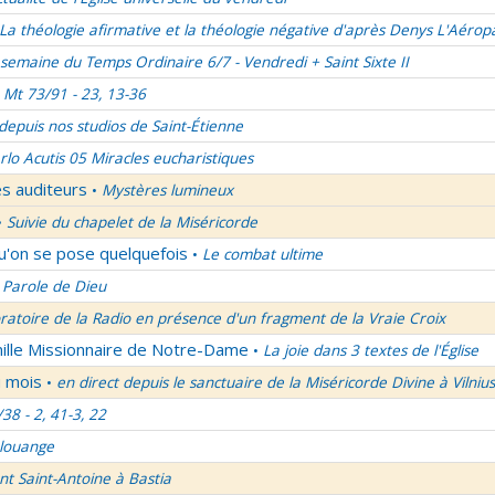
La théologie afirmative et la théologie négative d'après Denys L'Aérop
semaine du Temps Ordinaire 6/7 - Vendredi + Saint Sixte II
Mt 73/91 - 23, 13-36
 depuis nos studios de Saint-Étienne
rlo Acutis 05 Miracles eucharistiques
es auditeurs
Mystères lumineux
•
Suivie du chapelet de la Miséricorde
•
qu'on se pose quelquefois
Le combat ultime
•
 Parole de Dieu
oratoire de la Radio en présence d'un fragment de la Vraie Croix
mille Missionnaire de Notre-Dame
La joie dans 3 textes de l'Église
•
u mois
en direct depuis le sanctuaire de la Miséricorde Divine à Vilnius
•
/38 - 2, 41-3, 22
 louange
nt Saint-Antoine à Bastia