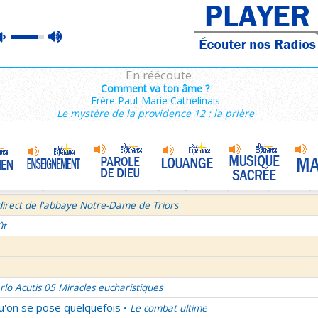
ins 2/3 : 6,15-11,36
max
mute
es de Saint François de Sales 37/106
volume
 secret d'un bel été
En réécoute
semaine du Temps Ordinaire 6/7 - Vendredi + Saint Sixte II
Comment va ton âme ?
Frère Paul-Marie Cathelinais
irect avec le Père Denis Mertz
Le mystère de la providence 12 : la prière
tre aux Galates
La Transfiguration
•
et le Judaïsme 05
La théologie afirmative et la théologie négative d'après Denys L'Aérop
direct de l'abbaye Notre-Dame de Triors
ût
rlo Acutis 05 Miracles eucharistiques
qu'on se pose quelquefois
Le combat ultime
•