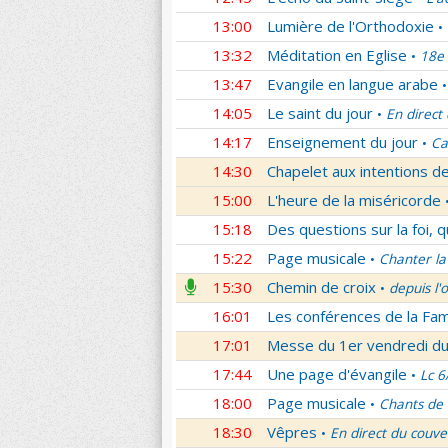
13:00
Lumière de l'Orthodoxie
•
13:32
Méditation en Eglise
18e 
•
13:47
Evangile en langue arabe
•
14:05
Le saint du jour
En direct
•
14:17
Enseignement du jour
Ca
•
14:30
Chapelet aux intentions d
15:00
L'heure de la miséricorde
15:18
Des questions sur la foi, 
15:22
Page musicale
Chanter la
•
15:30
Chemin de croix
depuis l'
•
16:01
Les conférences de la Fa
17:01
Messe du 1er vendredi d
17:44
Une page d'évangile
Lc 6
•
18:00
Page musicale
Chants de
•
18:30
Vêpres
En direct du couve
•