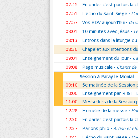
07:45
En parler c'est parfois la c
07:51
L'écho du Saint-Siège
L'a
•
07:57
Vos RDV aujourd'hui
du v
•
08:01
10 minutes avec Jésus
Le
•
08:13
Entrons dans la liturgie d
08:30
Chapelet aux intentions du
09:01
Enseignement du jour
Ca
•
09:08
Page musicale
Chants de
•
Session à Paray-le-Monial
09:10
5e matinée de la Session 
10:00
Enseignement par R & H Bo
11:00
Messe lors de la Session 
12:28
Homélie de la messe
Hom
•
12:30
En parler c'est parfois la c
12:37
Parlons philo
Action et eff
•
12:45
L'écho du Saint-Siège
L'a
•