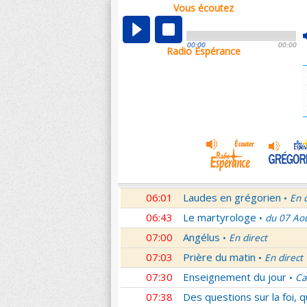
Vous écoutez
00:04
Nouveau Testament
Roma
•
01:03
Sentinelles de la foi
Lettr
•
00:00
00:00
Radio Espérance
01:32
10 minutes avec Jésus
Le
•
01:46
Méditation en Eglise
18e 
•
02:01
Veilleurs dans la nuit
En d
•
03:01
Nouveau Testament
Let
•
04:01
Si tu savais le don de Dieu
05:01
En Toi nos sources
Paul 
•
05:30
Lumière de l'Orthodoxie
•
06:01
Laudes en grégorien
En 
•
06:43
Le martyrologe
du 07 Ao
•
07:00
Angélus
En direct
•
07:03
Prière du matin
En direct
•
07:30
Enseignement du jour
Ca
•
07:38
Des questions sur la foi, 