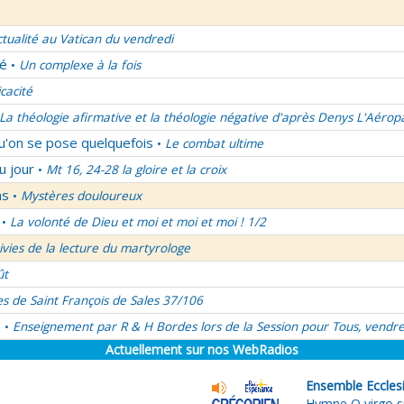
ctualité au Vatican du vendredi
lé
Un complexe à la fois
•
icacité
La théologie afirmative et la théologie négative d'après Denys L'Aérop
qu'on se pose quelquefois
Le combat ultime
•
u jour
Mt 16, 24-28 la gloire et la croix
•
ns
Mystères douloureux
•
La volonté de Dieu et moi et moi et moi ! 1/2
•
uivies de la lecture du martyrologe
ût
es de Saint François de Sales 37/106
é
Enseignement par R & H Bordes lors de la Session pour Tous, vendre
•
Actuellement sur nos WebRadios
Ensemble Eccles
Hymne O virgo s