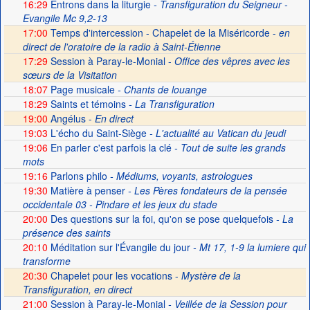
16:29
Entrons dans la liturgie
- Transfiguration du Seigneur -
Evangile Mc 9,2-13
17:00
Temps d'intercession - Chapelet de la Miséricorde -
en
direct de l'oratoire de la radio à Saint-Étienne
17:29
Session à Paray-le-Monial -
Office des vêpres avec les
sœurs de la Visitation
18:07
Page musicale
- Chants de louange
18:29
Saints et témoins
- La Transfiguration
19:00
Angélus -
En direct
19:03
L'écho du Saint-Siège
- L'actualité au Vatican du jeudi
19:06
En parler c'est parfois la clé
- Tout de suite les grands
mots
19:16
Parlons philo
- Médiums, voyants, astrologues
19:30
Matière à penser
- Les Pères fondateurs de la pensée
occidentale 03 - Pindare et les jeux du stade
20:00
Des questions sur la foi, qu'on se pose quelquefois
- La
présence des saints
20:10
Méditation sur l'Évangile du jour
- Mt 17, 1-9 la lumiere qui
transforme
20:30
Chapelet pour les vocations -
Mystère de la
Transfiguration, en direct
21:00
Session à Paray-le-Monial
- Veillée de la Session pour