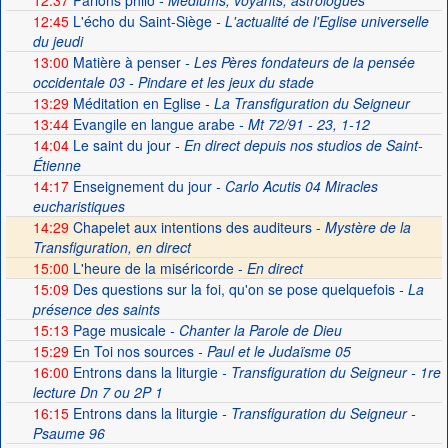
12:37
Parlons philo
- Médiums, voyants, astrologues
12:45
L'écho du Saint-Siège
- L'actualité de l'Eglise universelle
du jeudi
13:00
Matière à penser
- Les Pères fondateurs de la pensée
occidentale 03 - Pindare et les jeux du stade
13:29
Méditation en Eglise
- La Transfiguration du Seigneur
13:44
Evangile en langue arabe
- Mt 72/91 - 23, 1-12
14:04
Le saint du jour
- En direct depuis nos studios de Saint-
Étienne
14:17
Enseignement du jour
- Carlo Acutis 04 Miracles
eucharistiques
14:29
Chapelet aux intentions des auditeurs -
Mystère de la
Transfiguration, en direct
15:00
L'heure de la miséricorde -
En direct
15:09
Des questions sur la foi, qu'on se pose quelquefois
- La
présence des saints
15:13
Page musicale
- Chanter la Parole de Dieu
15:29
En Toi nos sources
- Paul et le Judaïsme 05
16:00
Entrons dans la liturgie
- Transfiguration du Seigneur - 1re
lecture Dn 7 ou 2P 1
16:15
Entrons dans la liturgie
- Transfiguration du Seigneur -
Psaume 96