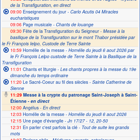
de la Transfiguration, en direct
09:00
Enseignement du jour
- Carlo Acutis 04 Miracles
eucharistiques
09:06
Page musicale
- Chants de louange
09:30
Fête de la Transfiguration du Seigneur -
Messe à la
basilique de la Transfiguration sur le mont Thabor présidée par
le Fr François Ielpo, Custode de Terre Sainte
10:59
Homélie de la messe
- Homélie du jeudi 6 aout 2026 par
le Fr François Lelpo custode de Terre Sainte à la Basilique de la
Transfiguration
11:01
Chants et liturgie
- Les chants propres à la messe du 19e
dimanche du temps ordinaire
11:20
Le Sacré-Coeur au fil des siècles
- Sainte Catherine de
Sienne
11:29
Messe à la crypte du patronage Saint-Joseph à Saint-
Étienne -
en direct
12:00
Angélus -
En direct
12:03
Homélie de la messe
- Homélie du jeudi 6 aout 2026
12:15
Une page d'évangile
- Jn 17/27 - 12, 20-50
12:31
En parler c'est parfois la clé
- Tout de suite les grands
mots