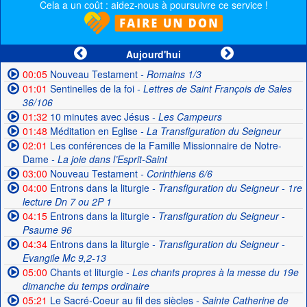
Cela a un coût : aidez-nous à poursuivre ce service !
Aujourd'hui
00:05
Nouveau Testament
- Romains 1/3
01:01
Sentinelles de la foi
- Lettres de Saint François de Sales
36/106
01:32
10 minutes avec Jésus
- Les Campeurs
01:48
Méditation en Eglise
- La Transfiguration du Seigneur
02:01
Les conférences de la Famille Missionnaire de Notre-
Dame
- La joie dans l’Esprit-Saint
03:00
Nouveau Testament
- Corinthiens 6/6
04:00
Entrons dans la liturgie
- Transfiguration du Seigneur - 1re
lecture Dn 7 ou 2P 1
04:15
Entrons dans la liturgie
- Transfiguration du Seigneur -
Psaume 96
04:34
Entrons dans la liturgie
- Transfiguration du Seigneur -
Evangile Mc 9,2-13
05:00
Chants et liturgie
- Les chants propres à la messe du 19e
dimanche du temps ordinaire
05:21
Le Sacré-Coeur au fil des siècles
- Sainte Catherine de