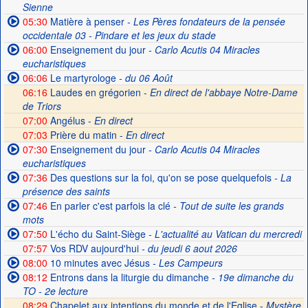
Sienne
05:30
Matière à penser
- Les Pères fondateurs de la pensée
occidentale 03 - Pindare et les jeux du stade
06:00
Enseignement du jour
- Carlo Acutis 04 Miracles
eucharistiques
06:06
Le martyrologe
- du 06 Août
06:16
Laudes en grégorien -
En direct de l'abbaye Notre-Dame
de Triors
07:00
Angélus -
En direct
07:03
Prière du matin -
En direct
07:30
Enseignement du jour
- Carlo Acutis 04 Miracles
eucharistiques
07:36
Des questions sur la foi, qu'on se pose quelquefois
- La
présence des saints
07:46
En parler c'est parfois la clé
- Tout de suite les grands
mots
07:50
L'écho du Saint-Siège
- L'actualité au Vatican du mercredi
07:57
Vos RDV aujourd'hui
- du jeudi 6 aout 2026
08:00
10 minutes avec Jésus
- Les Campeurs
08:12
Entrons dans la liturgie du dimanche
- 19e dimanche du
TO - 2e lecture
08:29
Chapelet aux intentions du monde et de l'Eglise -
Mystère