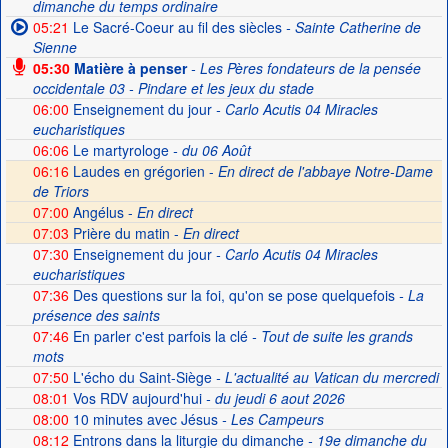
dimanche du temps ordinaire
05:21
Le Sacré-Coeur au fil des siècles
- Sainte Catherine de
Sienne
05:30
Matière à penser
- Les Pères fondateurs de la pensée
occidentale 03 - Pindare et les jeux du stade
06:00
Enseignement du jour
- Carlo Acutis 04 Miracles
eucharistiques
06:06
Le martyrologe
- du 06 Août
06:16
Laudes en grégorien -
En direct de l'abbaye Notre-Dame
de Triors
07:00
Angélus -
En direct
07:03
Prière du matin -
En direct
07:30
Enseignement du jour
- Carlo Acutis 04 Miracles
eucharistiques
07:36
Des questions sur la foi, qu'on se pose quelquefois
- La
présence des saints
07:46
En parler c'est parfois la clé
- Tout de suite les grands
mots
07:50
L'écho du Saint-Siège
- L'actualité au Vatican du mercredi
08:01
Vos RDV aujourd'hui
- du jeudi 6 aout 2026
08:00
10 minutes avec Jésus
- Les Campeurs
08:12
Entrons dans la liturgie du dimanche
- 19e dimanche du