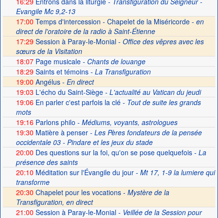
16:29
Entrons dans la liturgie
- Transfiguration du Seigneur -
Evangile Mc 9,2-13
17:00
Temps d'intercession - Chapelet de la Miséricorde -
en
direct de l'oratoire de la radio à Saint-Étienne
17:29
Session à Paray-le-Monial -
Office des vêpres avec les
sœurs de la Visitation
18:07
Page musicale
- Chants de louange
18:29
Saints et témoins
- La Transfiguration
19:00
Angélus -
En direct
19:03
L'écho du Saint-Siège
- L'actualité au Vatican du jeudi
19:06
En parler c'est parfois la clé
- Tout de suite les grands
mots
19:16
Parlons philo
- Médiums, voyants, astrologues
19:30
Matière à penser
- Les Pères fondateurs de la pensée
occidentale 03 - Pindare et les jeux du stade
20:00
Des questions sur la foi, qu'on se pose quelquefois
- La
présence des saints
20:10
Méditation sur l'Évangile du jour
- Mt 17, 1-9 la lumiere qui
transforme
20:30
Chapelet pour les vocations -
Mystère de la
Transfiguration, en direct
21:00
Session à Paray-le-Monial
- Veillée de la Session pour