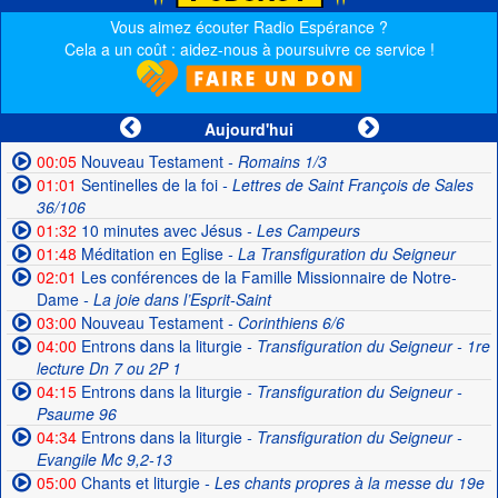
Vous aimez écouter Radio Espérance ?
Cela a un coût : aidez-nous à poursuivre ce service !
Aujourd'hui
00:05
Nouveau Testament
- Romains 1/3
01:01
Sentinelles de la foi
- Lettres de Saint François de Sales
36/106
01:32
10 minutes avec Jésus
- Les Campeurs
01:48
Méditation en Eglise
- La Transfiguration du Seigneur
02:01
Les conférences de la Famille Missionnaire de Notre-
Dame
- La joie dans l’Esprit-Saint
03:00
Nouveau Testament
- Corinthiens 6/6
04:00
Entrons dans la liturgie
- Transfiguration du Seigneur - 1re
lecture Dn 7 ou 2P 1
04:15
Entrons dans la liturgie
- Transfiguration du Seigneur -
Psaume 96
04:34
Entrons dans la liturgie
- Transfiguration du Seigneur -
Evangile Mc 9,2-13
05:00
Chants et liturgie
- Les chants propres à la messe du 19e