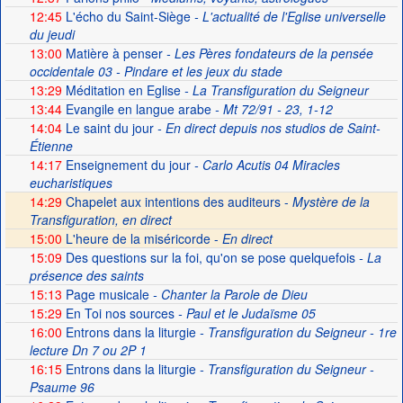
12:45
L'écho du Saint-Siège
- L'actualité de l'Eglise universelle
du jeudi
13:00
Matière à penser
- Les Pères fondateurs de la pensée
occidentale 03 - Pindare et les jeux du stade
13:29
Méditation en Eglise
- La Transfiguration du Seigneur
13:44
Evangile en langue arabe
- Mt 72/91 - 23, 1-12
14:04
Le saint du jour
- En direct depuis nos studios de Saint-
Étienne
14:17
Enseignement du jour
- Carlo Acutis 04 Miracles
eucharistiques
14:29
Chapelet aux intentions des auditeurs -
Mystère de la
Transfiguration, en direct
15:00
L'heure de la miséricorde -
En direct
15:09
Des questions sur la foi, qu'on se pose quelquefois
- La
présence des saints
15:13
Page musicale
- Chanter la Parole de Dieu
15:29
En Toi nos sources
- Paul et le Judaïsme 05
16:00
Entrons dans la liturgie
- Transfiguration du Seigneur - 1re
lecture Dn 7 ou 2P 1
16:15
Entrons dans la liturgie
- Transfiguration du Seigneur -
Psaume 96