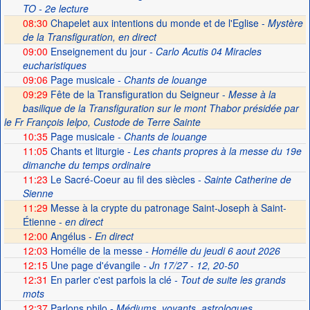
TO - 2e lecture
08:30
Chapelet aux intentions du monde et de l'Eglise -
Mystère
de la Transfiguration, en direct
09:00
Enseignement du jour
- Carlo Acutis 04 Miracles
eucharistiques
09:06
Page musicale
- Chants de louange
09:29
Fête de la Transfiguration du Seigneur -
Messe à la
basilique de la Transfiguration sur le mont Thabor présidée par
le Fr François Ielpo, Custode de Terre Sainte
10:35
Page musicale
- Chants de louange
11:05
Chants et liturgie
- Les chants propres à la messe du 19e
dimanche du temps ordinaire
11:23
Le Sacré-Coeur au fil des siècles
- Sainte Catherine de
Sienne
11:29
Messe à la crypte du patronage Saint-Joseph à Saint-
Étienne -
en direct
12:00
Angélus -
En direct
12:03
Homélie de la messe
- Homélie du jeudi 6 aout 2026
12:15
Une page d'évangile
- Jn 17/27 - 12, 20-50
12:31
En parler c'est parfois la clé
- Tout de suite les grands
mots
12:37
Parlons philo
- Médiums, voyants, astrologues