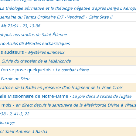
La théologie afirmative et la théologie négative d'après Denys L'Aérop
semaine du Temps Ordinaire 6/7 - Vendredi + Saint Sixte II
Mt 73/91 - 23, 13-36
 depuis nos studios de Saint-Étienne
rlo Acutis 05 Miracles eucharistiques
es auditeurs
Mystères lumineux
•
Suivie du chapelet de la Miséricorde
•
qu'on se pose quelquefois
Le combat ultime
•
 Parole de Dieu
oratoire de la Radio en présence d'un fragment de la Vraie Croix
mille Missionnaire de Notre-Dame
La joie dans 3 textes de l'Église
•
u mois
en direct depuis le sanctuaire de la Miséricorde Divine à Vilnius
•
/38 - 2, 41-3, 22
 louange
nt Saint-Antoine à Bastia