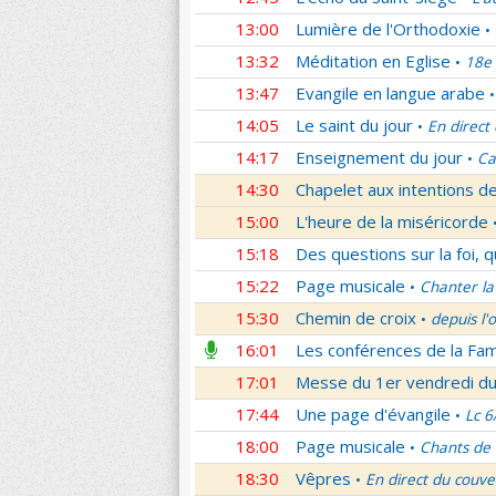
13:00
Lumière de l'Orthodoxie
•
13:32
Méditation en Eglise
18e 
•
13:47
Evangile en langue arabe
•
14:05
Le saint du jour
En direct
•
14:17
Enseignement du jour
Ca
•
14:30
Chapelet aux intentions d
15:00
L'heure de la miséricorde
15:18
Des questions sur la foi, 
15:22
Page musicale
Chanter la
•
15:30
Chemin de croix
depuis l'
•
16:01
Les conférences de la Fa
17:01
Messe du 1er vendredi d
17:44
Une page d'évangile
Lc 6
•
18:00
Page musicale
Chants de
•
18:30
Vêpres
En direct du couve
•