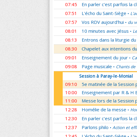
07:45
En parler c'est parfois la c
07:51
L'écho du Saint-Siège
L'a
•
07:57
Vos RDV aujourd'hui
du v
•
08:01
10 minutes avec Jésus
Le
•
08:13
Entrons dans la liturgie d
08:30
Chapelet aux intentions du
09:01
Enseignement du jour
Ca
•
09:08
Page musicale
Chants de
•
Session à Paray-le-Monial
09:10
5e matinée de la Session 
10:00
Enseignement par R & H Bo
11:00
Messe lors de la Session 
12:28
Homélie de la messe
Hom
•
12:30
En parler c'est parfois la c
12:37
Parlons philo
Action et eff
•
12:45
L'écho du Saint-Siège
L'a
•