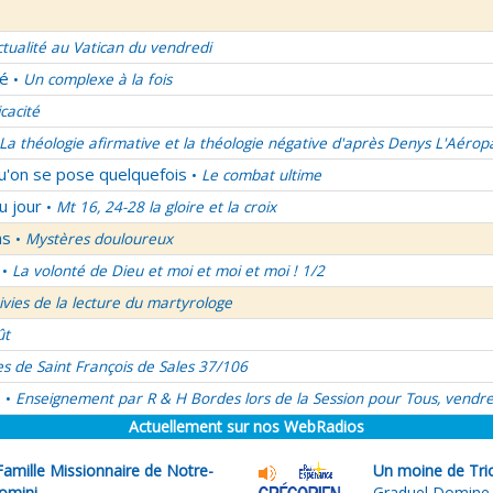
ctualité au Vatican du vendredi
lé
Un complexe à la fois
•
icacité
La théologie afirmative et la théologie négative d'après Denys L'Aérop
qu'on se pose quelquefois
Le combat ultime
•
u jour
Mt 16, 24-28 la gloire et la croix
•
ns
Mystères douloureux
•
La volonté de Dieu et moi et moi et moi ! 1/2
•
uivies de la lecture du martyrologe
ût
es de Saint François de Sales 37/106
é
Enseignement par R & H Bordes lors de la Session pour Tous, vendre
•
Actuellement sur nos WebRadios
Famille Missionnaire de Notre-
Un moine de Tri
omini
Graduel Domine