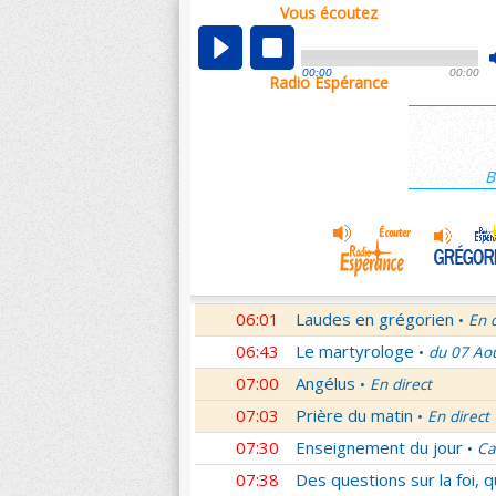
Vous écoutez
00:04
Nouveau Testament
Roma
•
01:03
Sentinelles de la foi
Lettr
•
00:00
00:00
Radio Espérance
01:32
10 minutes avec Jésus
Le
•
01:46
Méditation en Eglise
18e 
•
02:01
Veilleurs dans la nuit
En d
•
B
03:01
Nouveau Testament
Let
•
04:01
Si tu savais le don de Dieu
05:01
En Toi nos sources
Paul 
•
05:30
Lumière de l'Orthodoxie
•
06:01
Laudes en grégorien
En 
•
06:43
Le martyrologe
du 07 Ao
•
07:00
Angélus
En direct
•
07:03
Prière du matin
En direct
•
07:30
Enseignement du jour
Ca
•
07:38
Des questions sur la foi, 