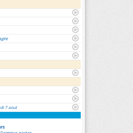
agite
di 7 aout
ors
 Dominus noster