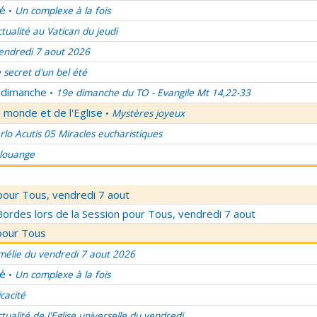
lé
Un complexe à la fois
•
ctualité au Vatican du jeudi
endredi 7 aout 2026
 secret d'un bel été
u dimanche
19e dimanche du TO - Evangile Mt 14,22-33
•
 monde et de l'Eglise
Mystères joyeux
•
rlo Acutis 05 Miracles eucharistiques
 louange
pour Tous, vendredi 7 aout
rdes lors de la Session pour Tous, vendredi 7 aout
pour Tous
élie du vendredi 7 aout 2026
lé
Un complexe à la fois
•
icacité
ctualité de l'Eglise universelle du vendredi