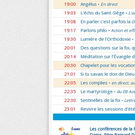
19:00
Angélus
En direct
•
19:03
L'écho du Saint-Siège
L'a
•
19:08
En parler c'est parfois la c
19:17
Parlons philo
Action et eff
•
19:30
Lumière de l'Orthodoxie
•
20:01
Des questions sur la foi, 
20:14
Méditation sur l'Évangile d
20:30
Chapelet pour les vocatio
21:01
Si tu savais le don de Dieu
22:05
Les complies
en direct, s
•
22:35
Le martyrologe
du 08 Ao
•
22:30
Sentinelles de la foi
Lettr
•
23:01
Revivre les sessions d'ét
Les conférences de la 
Dame, Père Bernard D