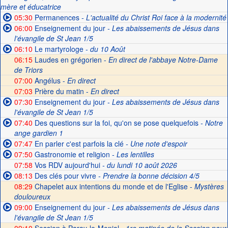
mère et éducatrice
05:30
Permanences
- L'actualité du Christ Roi face à la modernité
06:00
Enseignement du jour
- Les abaissements de Jésus dans
l'évangile de St Jean 1/5
06:10
Le martyrologe
- du 10 Août
06:15
Laudes en grégorien -
En direct de l'abbaye Notre-Dame
de Triors
07:00
Angélus -
En direct
07:03
Prière du matin -
En direct
07:30
Enseignement du jour
- Les abaissements de Jésus dans
l'évangile de St Jean 1/5
07:40
Des questions sur la foi, qu'on se pose quelquefois
- Notre
ange gardien 1
07:47
En parler c'est parfois la clé
- Une note d'espoir
07:50
Gastronomie et religion
- Les lentilles
07:58
Vos RDV aujourd'hui
- du lundi 10 août 2026
08:13
Des clés pour vivre
- Prendre la bonne décision 4/5
08:29
Chapelet aux intentions du monde et de l'Eglise -
Mystères
douloureux
09:00
Enseignement du jour
- Les abaissements de Jésus dans
l'évangile de St Jean 1/5