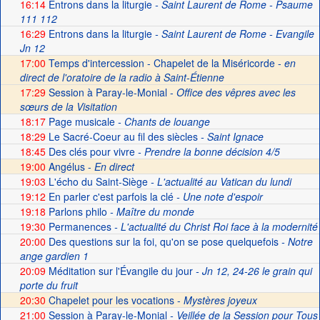
16:14
Entrons dans la liturgie
- Saint Laurent de Rome - Psaume
111 112
16:29
Entrons dans la liturgie
- Saint Laurent de Rome - Evangile
Jn 12
17:00
Temps d'intercession - Chapelet de la Miséricorde -
en
direct de l'oratoire de la radio à Saint-Étienne
17:29
Session à Paray-le-Monial -
Office des vêpres avec les
sœurs de la Visitation
18:17
Page musicale
- Chants de louange
18:29
Le Sacré-Coeur au fil des siècles
- Saint Ignace
18:45
Des clés pour vivre
- Prendre la bonne décision 4/5
19:00
Angélus -
En direct
19:03
L'écho du Saint-Siège
- L'actualité au Vatican du lundi
19:12
En parler c'est parfois la clé
- Une note d'espoir
19:18
Parlons philo
- Maître du monde
19:30
Permanences
- L'actualité du Christ Roi face à la modernité
20:00
Des questions sur la foi, qu'on se pose quelquefois
- Notre
ange gardien 1
20:09
Méditation sur l'Évangile du jour
- Jn 12, 24-26 le grain qui
porte du fruit
20:30
Chapelet pour les vocations -
Mystères joyeux
21:00
Session à Paray-le-Monial
- Veillée de la Session pour Tous