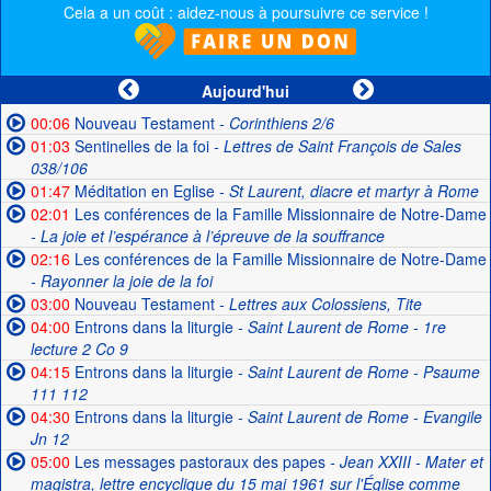
Cela a un coût : aidez-nous à poursuivre ce service !
Aujourd'hui
00:06
Nouveau Testament
- Corinthiens 2/6
01:03
Sentinelles de la foi
- Lettres de Saint François de Sales
038/106
01:47
Méditation en Eglise
- St Laurent, diacre et martyr à Rome
02:01
Les conférences de la Famille Missionnaire de Notre-Dame
- La joie et l’espérance à l’épreuve de la souffrance
02:16
Les conférences de la Famille Missionnaire de Notre-Dame
- Rayonner la joie de la foi
03:00
Nouveau Testament
- Lettres aux Colossiens, Tite
04:00
Entrons dans la liturgie
- Saint Laurent de Rome - 1re
lecture 2 Co 9
04:15
Entrons dans la liturgie
- Saint Laurent de Rome - Psaume
111 112
04:30
Entrons dans la liturgie
- Saint Laurent de Rome - Evangile
Jn 12
05:00
Les messages pastoraux des papes
- Jean XXIII - Mater et
magistra, lettre encyclique du 15 mai 1961 sur l'Église comme