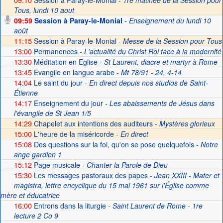
09:10
Session à Paray-le-Monial -
1re matinée de la Session pour
Tous, lundi 10 aout
09:59
Session à Paray-le-Monial
- Enseignement du lundi 10
août
11:15
Session à Paray-le-Monial -
Messe de la Session pour Tous
13:00
Permanences
- L'actualité du Christ Roi face à la modernité
13:30
Méditation en Eglise
- St Laurent, diacre et martyr à Rome
13:45
Evangile en langue arabe
- Mt 78/91 - 24, 4-14
14:04
Le saint du jour
- En direct depuis nos studios de Saint-
Étienne
14:17
Enseignement du jour
- Les abaissements de Jésus dans
l'évangile de St Jean 1/5
14:29
Chapelet aux intentions des auditeurs -
Mystères glorieux
15:00
L'heure de la miséricorde -
En direct
15:08
Des questions sur la foi, qu'on se pose quelquefois
- Notre
ange gardien 1
15:12
Page musicale
- Chanter la Parole de Dieu
15:30
Les messages pastoraux des papes
- Jean XXIII - Mater et
magistra, lettre encyclique du 15 mai 1961 sur l'Église comme
mère et éducatrice
16:00
Entrons dans la liturgie
- Saint Laurent de Rome - 1re
lecture 2 Co 9