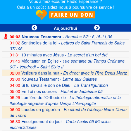
Vous aimez écouter Radio Espérance ?
Cela a un coût : aidez-nous à poursuivre ce service !
Aujourd'hui
00:03
Nouveau Testament
- Romains 2/3 : 6,15-11,36
01:02
Sentinelles de la foi
- Lettres de Saint François de Sales
37/106
01:31
10 minutes avec Jésus
- Le secret d'un bel été
01:45
Méditation en Eglise
- 18e semaine du Temps Ordinaire
6/7 - Vendredi + Saint Sixte II
02:00
Veilleurs dans la nuit -
En direct avec le Père Denis Mertz
03:00
Nouveau Testament
- Lettre aux Galates
04:00
Si tu savais le don de Dieu
- La Transfiguration
05:00
En Toi nos sources
- Paul et le Judaïsme 05
05:29
Lumière de l'Orthodoxie
- La théologie afirmative et la
théologie négative d'après Denys L'Aéropagite
06:00
Laudes en grégorien -
En direct de l'abbaye Notre-Dame
de Triors
06:30
Enseignement du jour
- Carlo Acutis 05 Miracles
eucharistiques