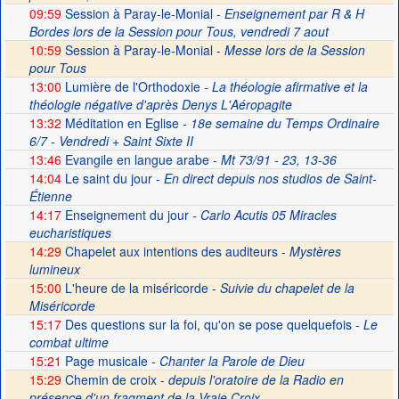
09:59
Session à Paray-le-Monial
- Enseignement par R & H
Bordes lors de la Session pour Tous, vendredi 7 aout
10:59
Session à Paray-le-Monial -
Messe lors de la Session
pour Tous
13:00
Lumière de l'Orthodoxie
- La théologie afirmative et la
théologie négative d'après Denys L'Aéropagite
13:32
Méditation en Eglise
- 18e semaine du Temps Ordinaire
6/7 - Vendredi + Saint Sixte II
13:46
Evangile en langue arabe
- Mt 73/91 - 23, 13-36
14:04
Le saint du jour
- En direct depuis nos studios de Saint-
Étienne
14:17
Enseignement du jour
- Carlo Acutis 05 Miracles
eucharistiques
14:29
Chapelet aux intentions des auditeurs -
Mystères
lumineux
15:00
L'heure de la miséricorde -
Suivie du chapelet de la
Miséricorde
15:17
Des questions sur la foi, qu'on se pose quelquefois
- Le
combat ultime
15:21
Page musicale
- Chanter la Parole de Dieu
15:29
Chemin de croix -
depuis l'oratoire de la Radio en
présence d'un fragment de la Vraie Croix