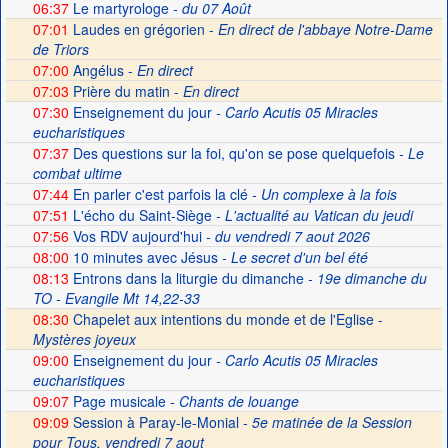
06:37
Le martyrologe
- du 07 Août
07:01
Laudes en grégorien -
En direct de l'abbaye Notre-Dame
de Triors
07:00
Angélus -
En direct
07:03
Prière du matin -
En direct
07:30
Enseignement du jour
- Carlo Acutis 05 Miracles
eucharistiques
07:37
Des questions sur la foi, qu'on se pose quelquefois
- Le
combat ultime
07:44
En parler c'est parfois la clé
- Un complexe à la fois
07:51
L'écho du Saint-Siège
- L'actualité au Vatican du jeudi
07:56
Vos RDV aujourd'hui
- du vendredi 7 aout 2026
08:00
10 minutes avec Jésus
- Le secret d'un bel été
08:13
Entrons dans la liturgie du dimanche
- 19e dimanche du
TO - Evangile Mt 14,22-33
08:30
Chapelet aux intentions du monde et de l'Eglise -
Mystères joyeux
09:00
Enseignement du jour
- Carlo Acutis 05 Miracles
eucharistiques
09:07
Page musicale
- Chants de louange
09:09
Session à Paray-le-Monial -
5e matinée de la Session
pour Tous, vendredi 7 aout