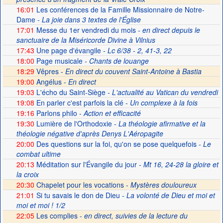
16:01
Les conférences de la Famille Missionnaire de Notre-
Dame
- La joie dans 3 textes de l'Église
17:01
Messe du 1er vendredi du mois
- en direct depuis le
sanctuaire de la Miséricorde Divine à Vilnius
17:43
Une page d'évangile
- Lc 6/38 - 2, 41-3, 22
18:00
Page musicale
- Chants de louange
18:29
Vêpres -
En direct du couvent Saint-Antoine à Bastia
19:00
Angélus -
En direct
19:03
L'écho du Saint-Siège
- L'actualité au Vatican du vendredi
19:08
En parler c'est parfois la clé
- Un complexe à la fois
19:16
Parlons philo
- Action et efficacité
19:30
Lumière de l'Orthodoxie
- La théologie afirmative et la
théologie négative d'après Denys L'Aéropagite
20:00
Des questions sur la foi, qu'on se pose quelquefois
- Le
combat ultime
20:13
Méditation sur l'Évangile du jour
- Mt 16, 24-28 la gloire et
la croix
20:30
Chapelet pour les vocations -
Mystères douloureux
21:01
Si tu savais le don de Dieu
- La volonté de Dieu et moi et
moi et moi ! 1/2
22:05
Les complies -
en direct, suivies de la lecture du