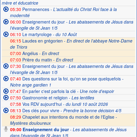
mère et éducatrice
05:30
Permanences
- L'actualité du Christ Roi face à la
modernité
06:00
Enseignement du jour
- Les abaissements de Jésus dans
l'évangile de St Jean 1/5
06:10
Le martyrologe
- du 10 Août
06:15
Laudes en grégorien -
En direct de l'abbaye Notre-Dame
de Triors
07:00
Angélus -
En direct
07:03
Prière du matin -
En direct
07:30
Enseignement du jour
- Les abaissements de Jésus dans
l'évangile de St Jean 1/5
07:40
Des questions sur la foi, qu'on se pose quelquefois
-
Notre ange gardien 1
07:47
En parler c'est parfois la clé
- Une note d'espoir
07:50
Gastronomie et religion
- Les lentilles
07:58
Vos RDV aujourd'hui
- du lundi 10 août 2026
08:13
Des clés pour vivre
- Prendre la bonne décision 4/5
08:29
Chapelet aux intentions du monde et de l'Eglise -
Mystères douloureux
09:00
Enseignement du jour
- Les abaissements de Jésus
dans l'évangile de St Jean 1/5