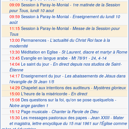
09:09
Session à Paray-le-Monial -
1re matinée de la Session
pour Tous, lundi 10 aout
09:59
Session à Paray-le-Monial
- Enseignement du lundi 10
août
11:15
Session à Paray-le-Monial -
Messe de la Session pour
Tous
13:00
Permanences
- L'actualité du Christ Roi face à la
modernité
13:30
Méditation en Eglise
- St Laurent, diacre et martyr à Rome
13:45
Evangile en langue arabe
- Mt 78/91 - 24, 4-14
14:04
Le saint du jour
- En direct depuis nos studios de Saint-
Étienne
14:17
Enseignement du jour
- Les abaissements de Jésus dans
l'évangile de St Jean 1/5
14:29
Chapelet aux intentions des auditeurs -
Mystères glorieux
15:00
L'heure de la miséricorde -
En direct
15:08
Des questions sur la foi, qu'on se pose quelquefois
-
Notre ange gardien 1
15:12
Page musicale
- Chanter la Parole de Dieu
15:30
Les messages pastoraux des papes
- Jean XXIII - Mater
et magistra, lettre encyclique du 15 mai 1961 sur l'Église comme