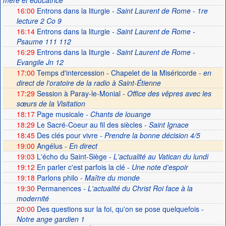
mère et éducatrice
16:00
Entrons dans la liturgie
- Saint Laurent de Rome - 1re
lecture 2 Co 9
16:14
Entrons dans la liturgie
- Saint Laurent de Rome -
Psaume 111 112
16:29
Entrons dans la liturgie
- Saint Laurent de Rome -
Evangile Jn 12
17:00
Temps d'intercession - Chapelet de la Miséricorde -
en
direct de l'oratoire de la radio à Saint-Étienne
17:29
Session à Paray-le-Monial -
Office des vêpres avec les
sœurs de la Visitation
18:17
Page musicale
- Chants de louange
18:29
Le Sacré-Coeur au fil des siècles
- Saint Ignace
18:45
Des clés pour vivre
- Prendre la bonne décision 4/5
19:00
Angélus -
En direct
19:03
L'écho du Saint-Siège
- L'actualité au Vatican du lundi
19:12
En parler c'est parfois la clé
- Une note d'espoir
19:18
Parlons philo
- Maître du monde
19:30
Permanences
- L'actualité du Christ Roi face à la
modernité
20:00
Des questions sur la foi, qu'on se pose quelquefois
-
Notre ange gardien 1