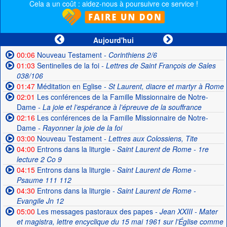
Cela a un coût : aidez-nous à poursuivre ce service !
Aujourd'hui
00:06
Nouveau Testament
- Corinthiens 2/6
01:03
Sentinelles de la foi
- Lettres de Saint François de Sales
038/106
01:47
Méditation en Eglise
- St Laurent, diacre et martyr à Rome
02:01
Les conférences de la Famille Missionnaire de Notre-
Dame
- La joie et l’espérance à l’épreuve de la souffrance
02:16
Les conférences de la Famille Missionnaire de Notre-
Dame
- Rayonner la joie de la foi
03:00
Nouveau Testament
- Lettres aux Colossiens, Tite
04:00
Entrons dans la liturgie
- Saint Laurent de Rome - 1re
lecture 2 Co 9
04:15
Entrons dans la liturgie
- Saint Laurent de Rome -
Psaume 111 112
04:30
Entrons dans la liturgie
- Saint Laurent de Rome -
Evangile Jn 12
05:00
Les messages pastoraux des papes
- Jean XXIII - Mater
et magistra, lettre encyclique du 15 mai 1961 sur l'Église comme