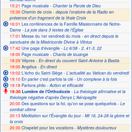
15:21
Page musicale
- Chanter la Parole de Dieu
15:30
Chemin de croix -
depuis l'oratoire de la Radio en
présence d'un fragment de la Vraie Croix
16:01
Les conférences de la Famille Missionnaire de Notre-
Dame
- La joie dans 3 textes de l'Église
17:01
Messe du 1er vendredi du mois
- en direct depuis le
sanctuaire de la Miséricorde Divine à Vilnius
17:42
Une page d'évangile
- Lc 6/38 - 2, 41-3, 22
18:00
Page musicale
- Chants de louange
18:29
Vêpres -
En direct du couvent Saint-Antoine à Bastia
19:00
Angélus -
En direct
19:02
L'écho du Saint-Siège
- L'actualité au Vatican du vendredi
19:10
En parler c'est parfois la clé
- Un complexe à la fois
19:18
Parlons philo
- Action et efficacité
19:30
Lumière de l'Orthodoxie
- La théologie afirmative et la
théologie négative d'après Denys L'Aéropagite
20:00
Des questions sur la foi, qu'on se pose quelquefois
- Le
combat ultime
20:13
Méditation sur l'Évangile du jour
- Mt 16, 24-28 la gloire et
la croix
20:30
Chapelet pour les vocations -
Mystères douloureux