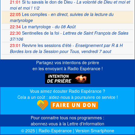
21:01
Si tu savais le don de Dieu
- La volonté de Dieu et moi et
moi et moi ! 1/2
22:05
Les complies -
en direct, suivies de la lecture du
martyrologe
22:34
Le martyrologe
- du 08 Août
22:30
Sentinelles de la foi
- Lettres de Saint François de Sales
37/106
23:01
Revivre les sessions d'été
- Enseignement par R & H
Bordes lors de la Session pour Tous, vendredi 7 aout
Partagez vos intentions de prière
en les envoyant à Radio Espérance !
Vous aimez écouter Radio Espérance ?
Cela a un coût : aidez-nous à poursuivre ce service !
Pour connaitre tous nos programmes :
abonnez-vous à la Lettre d'information
© 2025 | Radio-Espérance | Version Smartphone