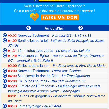
Vous aimez écouter Radio Espérance ?
Cela a un coût : aidez-nous à poursuivre ce service !
Aujourd'hui
00:03
Nouveau Testament
- Romains 2/3 : 6,15-11,36
01:02
Sentinelles de la foi
- Lettres de Saint François de Sales
37/106
01:31
10 minutes avec Jésus
- Le secret d'un bel été
01:45
Méditation en Eglise
- 18e semaine du Temps Ordinaire
6/7 - Vendredi + Saint Sixte II
02:00
Veilleurs dans la nuit -
En direct avec le Père Denis Mertz
03:00
Nouveau Testament
- Lettre aux Galates
04:00
Si tu savais le don de Dieu
- La Transfiguration
05:00
En Toi nos sources
- Paul et le Judaïsme 05
05:29
Lumière de l'Orthodoxie
- La théologie afirmative et la
théologie négative d'après Denys L'Aéropagite
06:01
Laudes en grégorien -
En direct de l'abbaye Notre-Dame
de Triors
06:43
Le martyrologe
- du 07 Août