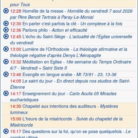
pour Tous
12:28
Homélie de la messe
- Homélie du vendredi 7 aout 2026
par Père Benoit Tertrais à Paray-Le-Monial
12:30
En parler c'est parfois la clé
- Un complexe à la fois
12:36
Parlons philo
- Action et efficacité
12:45
L'écho du Saint-Siège
- L'actualité de l'Eglise universelle
du vendredi
13:00
Lumière de l'Orthodoxie
- La théologie afirmative et la
théologie négative d'après Denys L'Aéropagite
13:32
Méditation en Eglise
- 18e semaine du Temps Ordinaire
6/7 - Vendredi + Saint Sixte II
13:46
Evangile en langue arabe
- Mt 73/91 - 23, 13-36
14:05
Le saint du jour
- En direct depuis nos studios de Saint-
Étienne
14:17
Enseignement du jour
- Carlo Acutis 05 Miracles
eucharistiques
14:30
Chapelet aux intentions des auditeurs -
Mystères
lumineux
15:00
L'heure de la miséricorde -
Suivie du chapelet de la
Miséricorde
15:17
Des questions sur la foi, qu'on se pose quelquefois
- Le
combat ultime