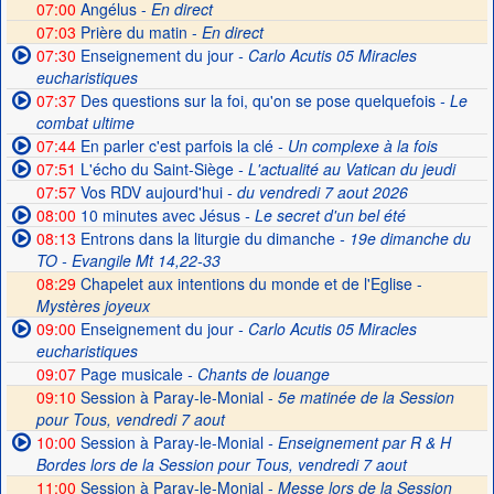
07:00
Angélus -
En direct
07:03
Prière du matin -
En direct
07:30
Enseignement du jour
- Carlo Acutis 05 Miracles
eucharistiques
07:37
Des questions sur la foi, qu'on se pose quelquefois
- Le
combat ultime
07:44
En parler c'est parfois la clé
- Un complexe à la fois
07:51
L'écho du Saint-Siège
- L'actualité au Vatican du jeudi
07:57
Vos RDV aujourd'hui
- du vendredi 7 aout 2026
08:00
10 minutes avec Jésus
- Le secret d'un bel été
08:13
Entrons dans la liturgie du dimanche
- 19e dimanche du
TO - Evangile Mt 14,22-33
08:29
Chapelet aux intentions du monde et de l'Eglise -
Mystères joyeux
09:00
Enseignement du jour
- Carlo Acutis 05 Miracles
eucharistiques
09:07
Page musicale
- Chants de louange
09:10
Session à Paray-le-Monial -
5e matinée de la Session
pour Tous, vendredi 7 aout
10:00
Session à Paray-le-Monial
- Enseignement par R & H
Bordes lors de la Session pour Tous, vendredi 7 aout
11:00
Session à Paray-le-Monial -
Messe lors de la Session