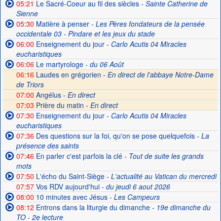
05:21
Le Sacré-Coeur au fil des siècles
- Sainte Catherine de
Sienne
05:30
Matière à penser
- Les Pères fondateurs de la pensée
occidentale 03 - Pindare et les jeux du stade
06:00
Enseignement du jour
- Carlo Acutis 04 Miracles
eucharistiques
06:06
Le martyrologe
- du 06 Août
06:16
Laudes en grégorien -
En direct de l'abbaye Notre-Dame
de Triors
07:00
Angélus -
En direct
07:03
Prière du matin -
En direct
07:30
Enseignement du jour
- Carlo Acutis 04 Miracles
eucharistiques
07:36
Des questions sur la foi, qu'on se pose quelquefois
- La
présence des saints
07:46
En parler c'est parfois la clé
- Tout de suite les grands
mots
07:50
L'écho du Saint-Siège
- L'actualité au Vatican du mercredi
07:57
Vos RDV aujourd'hui
- du jeudi 6 aout 2026
08:00
10 minutes avec Jésus
- Les Campeurs
08:12
Entrons dans la liturgie du dimanche
- 19e dimanche du
TO - 2e lecture