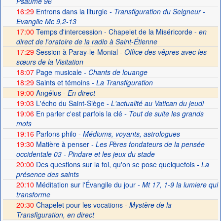
Psaume 96
16:29
Entrons dans la liturgie
- Transfiguration du Seigneur -
Evangile Mc 9,2-13
17:00
Temps d'intercession - Chapelet de la Miséricorde -
en
direct de l'oratoire de la radio à Saint-Étienne
17:29
Session à Paray-le-Monial -
Office des vêpres avec les
sœurs de la Visitation
18:07
Page musicale
- Chants de louange
18:29
Saints et témoins
- La Transfiguration
19:00
Angélus -
En direct
19:03
L'écho du Saint-Siège
- L'actualité au Vatican du jeudi
19:06
En parler c'est parfois la clé
- Tout de suite les grands
mots
19:16
Parlons philo
- Médiums, voyants, astrologues
19:30
Matière à penser
- Les Pères fondateurs de la pensée
occidentale 03 - Pindare et les jeux du stade
20:00
Des questions sur la foi, qu'on se pose quelquefois
- La
présence des saints
20:10
Méditation sur l'Évangile du jour
- Mt 17, 1-9 la lumiere qui
transforme
20:30
Chapelet pour les vocations -
Mystère de la
Transfiguration, en direct