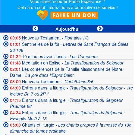
Vous aimez écouter Radio Espérance ?
Cela a un coût : aidez-nous à poursuivre ce service !
Aujourd'hui
00:05
Nouveau Testament
- Romains 1/3
01:01
Sentinelles de la foi
- Lettres de Saint François de Sales
36/106
01:32
10 minutes avec Jésus
- Les Campeurs
01:48
Méditation en Eglise
- La Transfiguration du Seigneur
02:01
Les conférences de la Famille Missionnaire de Notre-
Dame
- La joie dans l’Esprit-Saint
03:00
Nouveau Testament
- Corinthiens 6/6
04:00
Entrons dans la liturgie
- Transfiguration du Seigneur - 1re
lecture Dn 7 ou 2P 1
04:15
Entrons dans la liturgie
- Transfiguration du Seigneur -
Psaume 96
04:34
Entrons dans la liturgie
- Transfiguration du Seigneur -
Evangile Mc 9,2-13
05:00
Chants et liturgie
- Les chants propres à la messe du 19e
dimanche du temps ordinaire