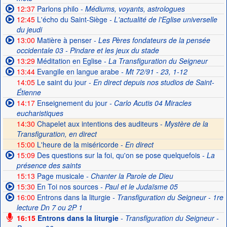
12:37
Parlons philo
- Médiums, voyants, astrologues
12:45
L'écho du Saint-Siège
- L'actualité de l'Eglise universelle
du jeudi
13:00
Matière à penser
- Les Pères fondateurs de la pensée
occidentale 03 - Pindare et les jeux du stade
13:29
Méditation en Eglise
- La Transfiguration du Seigneur
13:44
Evangile en langue arabe
- Mt 72/91 - 23, 1-12
14:05
Le saint du jour
- En direct depuis nos studios de Saint-
Étienne
14:17
Enseignement du jour
- Carlo Acutis 04 Miracles
eucharistiques
14:30
Chapelet aux intentions des auditeurs -
Mystère de la
Transfiguration, en direct
15:00
L'heure de la miséricorde -
En direct
15:09
Des questions sur la foi, qu'on se pose quelquefois
- La
présence des saints
15:13
Page musicale
- Chanter la Parole de Dieu
15:30
En Toi nos sources
- Paul et le Judaïsme 05
16:00
Entrons dans la liturgie
- Transfiguration du Seigneur - 1re
lecture Dn 7 ou 2P 1
16:15
Entrons dans la liturgie
- Transfiguration du Seigneur -