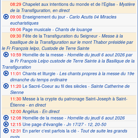
08:29
Chapelet aux intentions du monde et de l'Eglise -
Mystère
de la Transfiguration, en direct
09:00
Enseignement du jour
- Carlo Acutis 04 Miracles
eucharistiques
09:06
Page musicale
- Chants de louange
09:30
Fête de la Transfiguration du Seigneur -
Messe à la
basilique de la Transfiguration sur le mont Thabor présidée par
le Fr François Ielpo, Custode de Terre Sainte
10:59
Homélie de la messe
- Homélie du jeudi 6 aout 2026 par
le Fr François Lelpo custode de Terre Sainte à la Basilique de la
Transfiguration
11:01
Chants et liturgie
- Les chants propres à la messe du 19e
dimanche du temps ordinaire
11:20
Le Sacré-Coeur au fil des siècles
- Sainte Catherine de
Sienne
11:30
Messe à la crypte du patronage Saint-Joseph à Saint-
Étienne -
en direct
12:00
Angélus -
En direct
12:08
Homélie de la messe
- Homélie du jeudi 6 aout 2026
12:15
Une page d'évangile
- Jn 17/27 - 12, 20-50
12:31
En parler c'est parfois la clé
- Tout de suite les grands
mots