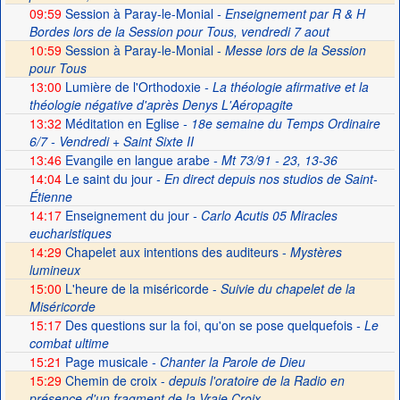
09:59
Session à Paray-le-Monial
- Enseignement par R & H
Bordes lors de la Session pour Tous, vendredi 7 aout
10:59
Session à Paray-le-Monial -
Messe lors de la Session
pour Tous
13:00
Lumière de l'Orthodoxie
- La théologie afirmative et la
théologie négative d'après Denys L'Aéropagite
13:32
Méditation en Eglise
- 18e semaine du Temps Ordinaire
6/7 - Vendredi + Saint Sixte II
13:46
Evangile en langue arabe
- Mt 73/91 - 23, 13-36
14:04
Le saint du jour
- En direct depuis nos studios de Saint-
Étienne
14:17
Enseignement du jour
- Carlo Acutis 05 Miracles
eucharistiques
14:29
Chapelet aux intentions des auditeurs -
Mystères
lumineux
15:00
L'heure de la miséricorde -
Suivie du chapelet de la
Miséricorde
15:17
Des questions sur la foi, qu'on se pose quelquefois
- Le
combat ultime
15:21
Page musicale
- Chanter la Parole de Dieu
15:29
Chemin de croix -
depuis l'oratoire de la Radio en
présence d'un fragment de la Vraie Croix