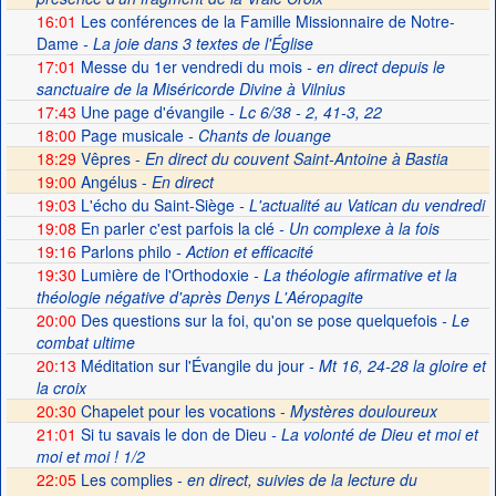
16:01
Les conférences de la Famille Missionnaire de Notre-
Dame
- La joie dans 3 textes de l'Église
17:01
Messe du 1er vendredi du mois
- en direct depuis le
sanctuaire de la Miséricorde Divine à Vilnius
17:43
Une page d'évangile
- Lc 6/38 - 2, 41-3, 22
18:00
Page musicale
- Chants de louange
18:29
Vêpres -
En direct du couvent Saint-Antoine à Bastia
19:00
Angélus -
En direct
19:03
L'écho du Saint-Siège
- L'actualité au Vatican du vendredi
19:08
En parler c'est parfois la clé
- Un complexe à la fois
19:16
Parlons philo
- Action et efficacité
19:30
Lumière de l'Orthodoxie
- La théologie afirmative et la
théologie négative d'après Denys L'Aéropagite
20:00
Des questions sur la foi, qu'on se pose quelquefois
- Le
combat ultime
20:13
Méditation sur l'Évangile du jour
- Mt 16, 24-28 la gloire et
la croix
20:30
Chapelet pour les vocations -
Mystères douloureux
21:01
Si tu savais le don de Dieu
- La volonté de Dieu et moi et
moi et moi ! 1/2
22:05
Les complies -
en direct, suivies de la lecture du