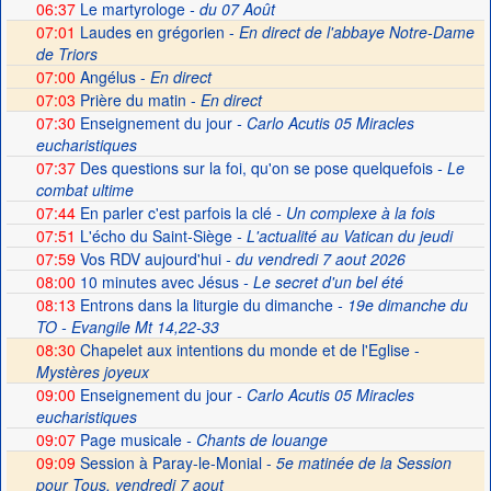
06:37
Le martyrologe
- du 07 Août
07:01
Laudes en grégorien -
En direct de l'abbaye Notre-Dame
de Triors
07:00
Angélus -
En direct
07:03
Prière du matin -
En direct
07:30
Enseignement du jour
- Carlo Acutis 05 Miracles
eucharistiques
07:37
Des questions sur la foi, qu'on se pose quelquefois
- Le
combat ultime
07:44
En parler c'est parfois la clé
- Un complexe à la fois
07:51
L'écho du Saint-Siège
- L'actualité au Vatican du jeudi
07:59
Vos RDV aujourd'hui
- du vendredi 7 aout 2026
08:00
10 minutes avec Jésus
- Le secret d'un bel été
08:13
Entrons dans la liturgie du dimanche
- 19e dimanche du
TO - Evangile Mt 14,22-33
08:30
Chapelet aux intentions du monde et de l'Eglise -
Mystères joyeux
09:00
Enseignement du jour
- Carlo Acutis 05 Miracles
eucharistiques
09:07
Page musicale
- Chants de louange
09:09
Session à Paray-le-Monial -
5e matinée de la Session
pour Tous, vendredi 7 aout