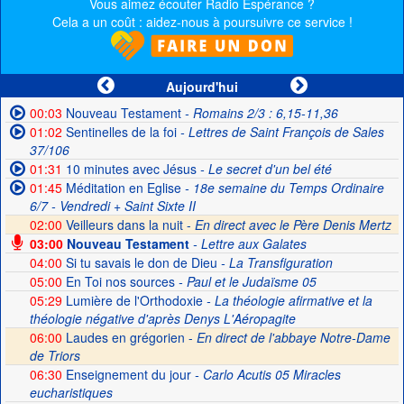
Vous aimez écouter Radio Espérance ?
Cela a un coût : aidez-nous à poursuivre ce service !
Aujourd'hui
00:03
Nouveau Testament
- Romains 2/3 : 6,15-11,36
01:02
Sentinelles de la foi
- Lettres de Saint François de Sales
37/106
01:31
10 minutes avec Jésus
- Le secret d'un bel été
01:45
Méditation en Eglise
- 18e semaine du Temps Ordinaire
6/7 - Vendredi + Saint Sixte II
02:00
Veilleurs dans la nuit -
En direct avec le Père Denis Mertz
03:00
Nouveau Testament
- Lettre aux Galates
04:00
Si tu savais le don de Dieu
- La Transfiguration
05:00
En Toi nos sources
- Paul et le Judaïsme 05
05:29
Lumière de l'Orthodoxie
- La théologie afirmative et la
théologie négative d'après Denys L'Aéropagite
06:00
Laudes en grégorien -
En direct de l'abbaye Notre-Dame
de Triors
06:30
Enseignement du jour
- Carlo Acutis 05 Miracles
eucharistiques