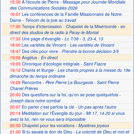
15:30
A l'écoute de Pierre
- Message pour Journée Mondiale
des Communications Sociales 2026
16:01
Les conférences de la Famille Missionnaire de Notre-
Dame
- Témoin de la joie au travail
17:00
Temps d'intercession - Chapelet de la Miséricorde -
en
direct des studios de la radio à Paray-le-Monial
17:33
Une page d'évangile
- Lc 7/38 - 3, 23-4, 13
18:00
Les variétés de Vincent
- Les variétés de Vincent
18:47
Des clés pour vivre
- Prendre la bonne décision 3/5
19:00
Angélus -
En direct
19:03
Chronique d'écologie intégrale
- Saint Fiacre
19:12
Chants et liturgie
- Les chants propres à la messe du 19e
dimanche du temps ordinaire
19:29
Rencontre
- Père Pierre Le Bourgeois - Saint Pierre
Chanel Prières
20:00
Des questions sur la foi, qu'on se pose quelquefois
-
Joseph dans notre combat
20:07
En parler c'est parfois la clé
- Un pas apres l'autre
20:14
Méditation sur l'Évangile du jour
- Mt 17, 14-20 si vous
avez la foi, rien ne vous sera impossible
20:30
Chapelet pour les vocations -
Mystères joyeux
21:00
Si tu savais le don de Dieu
- La volonté de Dieu et moi et