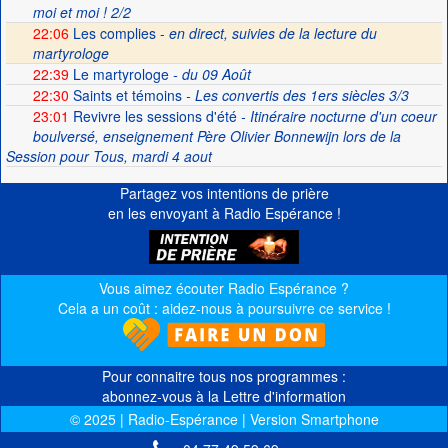
moi et moi ! 2/2
22:06
Les complies -
en direct, suivies de la lecture du
martyrologe
22:39
Le martyrologe
- du 09 Août
22:30
Saints et témoins
- Les convertis des 1ers siècles 3/3
23:01
Revivre les sessions d'été
- Itinéraire nocturne d'un coeur
boulversé, enseignement Père Olivier Bonnewijn lors de la
Session pour Tous, mardi 4 aout
Partagez vos intentions de prière
en les envoyant à Radio Espérance !
Vous aimez écouter Radio Espérance ?
Cela a un coût : aidez-nous à poursuivre ce service !
Pour connaitre tous nos programmes :
abonnez-vous à la Lettre d'information
© 2025 | Radio-Espérance | Version Smartphone