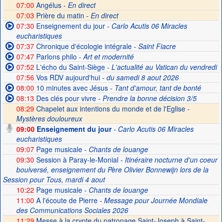
07:00
Angélus -
En direct
07:03
Prière du matin -
En direct
07:30
Enseignement du jour
- Carlo Acutis 06 Miracles
eucharistiques
07:37
Chronique d'écologie intégrale
- Saint Fiacre
07:47
Parlons philo
- Art et modernité
07:52
L'écho du Saint-Siège
- L'actualité au Vatican du vendredi
07:56
Vos RDV aujourd'hui
- du samedi 8 aout 2026
08:00
10 minutes avec Jésus
- Tant d'amour, tant de bonté
08:13
Des clés pour vivre
- Prendre la bonne décision 3/5
08:29
Chapelet aux intentions du monde et de l'Eglise -
Mystères douloureux
09:00
Enseignement du jour
- Carlo Acutis 06 Miracles
eucharistiques
09:07
Page musicale
- Chants de louange
09:30
Session à Paray-le-Monial
- Itinéraire nocturne d'un coeur
boulversé, enseignement du Père Olivier Bonnewijn lors de la
Session pour Tous, mardi 4 aout
10:22
Page musicale
- Chants de louange
11:00
A l'écoute de Pierre
- Message pour Journée Mondiale
des Communications Sociales 2026
11:29
Messe à la crypte du patronage Saint-Joseph à Saint-