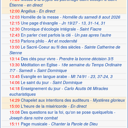
Étienne -
en direct
12:00
Angélus -
En direct
12:03
Homélie de la messe
- Homélie du samedi 8 aout 2026
12:15
Une page d'évangile
- Jn 19/27 - 13, 31-14, 31
12:30
Chronique d'écologie intégrale
- Saint Fiacre
12:43
En parler c'est parfois la clé
- Un pas apres l'autre
12:53
Parlons philo
- Art et modernité
13:00
Le Sacré-Coeur au fil des siècles
- Sainte Catherine de
Sienne
13:14
Des clés pour vivre
- Prendre la bonne décision 3/5
13:30
Méditation en Eglise
- 18e semaine du Temps Ordinaire
7/7 - Samedi + Saint Dominique
13:45
Evangile en langue arabe
- Mt 74/91 - 23, 37-24, 3
14:06
Le saint du jour
- Saint Dominique
14:18
Enseignement du jour
- Carlo Acutis 06 Miracles
eucharistiques
14:29
Chapelet aux intentions des auditeurs -
Mystères glorieux
15:00
L'heure de la miséricorde -
En direct
15:08
Des questions sur la foi, qu'on se pose quelquefois
-
Joseph dans notre combat
15:11
Page musicale
- Chanter la Parole de Dieu