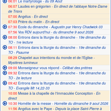
06:01
Le martyrologe
- du 09 Août
06:07
Laudes en grégorien -
En direct de l'abbaye Notre-Dame
de Triors
07:00
Angélus -
En direct
07:03
Prière du matin -
En direct
07:30
Ecole du dimanche
- Augustin par Henry Chadwick 03
07:56
Vos RDV aujourd'hui
- du dimanche 9 aout 2026
08:00
Entrons dans la liturgie du dimanche
- 19e dimanche du
TO - 1re lecture
08:11
Entrons dans la liturgie du dimanche
- 19e dimanche du
TO - Psaume
08:29
Chapelet aux intentions du monde et de l'Eglise -
Mystères lumineux
09:00
Monseigneur vous répond
- Célibat des prètres
09:32
Entrons dans la liturgie du dimanche
- 19e dimanche du
TO - 2e lecture
09:42
Entrons dans la liturgie du dimanche
- 19e dimanche du
TO - Evangile Mt 14,22-33
10:00
Messe à la chapelle de l'Immaculée Conception -
En
direct
10:30
Homélie de la messe
- Homélie du dimanche 9 aout 2026
11:56
Angélus avec le Pape -
Depuis la place Saint-Pierre à