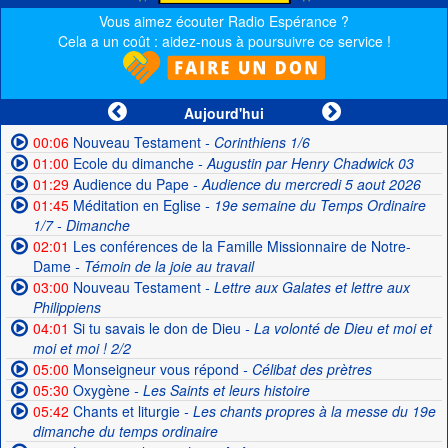
Vous aimez écouter Radio Espérance ?
Cela a un coût : aidez-nous à poursuivre ce service !
Aujourd'hui
00:06
Nouveau Testament
- Corinthiens 1/6
01:00
Ecole du dimanche
- Augustin par Henry Chadwick 03
01:29
Audience du Pape
- Audience du mercredi 5 aout 2026
01:45
Méditation en Eglise
- 19e semaine du Temps Ordinaire
1/7 - Dimanche
02:01
Les conférences de la Famille Missionnaire de Notre-
Dame
- Témoin de la joie au travail
03:00
Nouveau Testament
- Lettre aux Galates et lettre aux
Philippiens
04:01
Si tu savais le don de Dieu
- La volonté de Dieu et moi et
moi et moi ! 2/2
05:00
Monseigneur vous répond
- Célibat des prètres
05:30
Oxygène
- Les Saints et leurs histoire
05:42
Chants et liturgie
- Les chants propres à la messe du 19e
dimanche du temps ordinaire