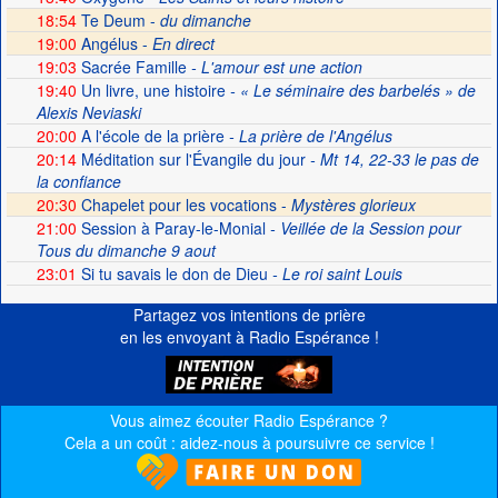
18:54
Te Deum -
du dimanche
19:00
Angélus -
En direct
19:03
Sacrée Famille
- L'amour est une action
19:40
Un livre, une histoire
- « Le séminaire des barbelés » de
Alexis Neviaski
20:00
A l'école de la prière
- La prière de l'Angélus
20:14
Méditation sur l'Évangile du jour
- Mt 14, 22-33 le pas de
la confiance
20:30
Chapelet pour les vocations -
Mystères glorieux
21:00
Session à Paray-le-Monial
- Veillée de la Session pour
Tous du dimanche 9 aout
23:01
Si tu savais le don de Dieu
- Le roi saint Louis
Partagez vos intentions de prière
en les envoyant à Radio Espérance !
Vous aimez écouter Radio Espérance ?
Cela a un coût : aidez-nous à poursuivre ce service !