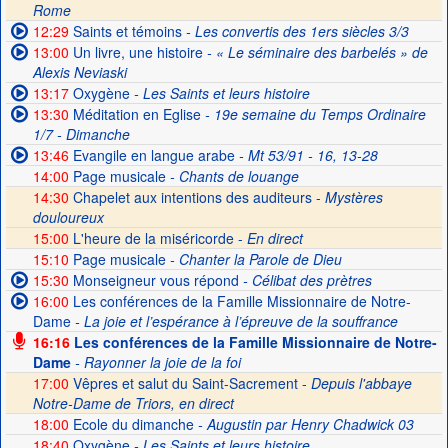
Rome
12:29
Saints et témoins
- Les convertis des 1ers siècles 3/3
13:00
Un livre, une histoire
- « Le séminaire des barbelés » de
Alexis Neviaski
13:17
Oxygène
- Les Saints et leurs histoire
13:30
Méditation en Eglise
- 19e semaine du Temps Ordinaire
1/7 - Dimanche
13:46
Evangile en langue arabe
- Mt 53/91 - 16, 13-28
14:00
Page musicale
- Chants de louange
14:30
Chapelet aux intentions des auditeurs -
Mystères
douloureux
15:00
L'heure de la miséricorde -
En direct
15:10
Page musicale
- Chanter la Parole de Dieu
15:30
Monseigneur vous répond
- Célibat des prètres
16:00
Les conférences de la Famille Missionnaire de Notre-
Dame
- La joie et l’espérance à l’épreuve de la souffrance
16:16
Les conférences de la Famille Missionnaire de Notre-
Dame
- Rayonner la joie de la foi
17:00
Vêpres et salut du Saint-Sacrement -
Depuis l'abbaye
Notre-Dame de Triors, en direct
18:00
Ecole du dimanche
- Augustin par Henry Chadwick 03
18:40
Oxygène
- Les Saints et leurs histoire