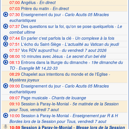
07:00
Angélus -
En direct
07:03
Prière du matin -
En direct
07:30
Enseignement du jour
- Carlo Acutis 05 Miracles
eucharistiques
07:37
Des questions sur la foi, qu'on se pose quelquefois
- Le
combat ultime
07:44
En parler c'est parfois la clé
- Un complexe à la fois
07:51
L'écho du Saint-Siège
- L'actualité au Vatican du jeudi
07:57
Vos RDV aujourd'hui
- du vendredi 7 aout 2026
08:00
10 minutes avec Jésus
- Le secret d'un bel été
08:13
Entrons dans la liturgie du dimanche
- 19e dimanche du
TO - Evangile Mt 14,22-33
08:29
Chapelet aux intentions du monde et de l'Eglise -
Mystères joyeux
09:00
Enseignement du jour
- Carlo Acutis 05 Miracles
eucharistiques
09:07
Page musicale
- Chants de louange
09:10
Session à Paray-le-Monial -
5e matinée de la Session
pour Tous, vendredi 7 aout
10:00
Session à Paray-le-Monial
- Enseignement par R & H
Bordes lors de la Session pour Tous, vendredi 7 aout
10:59
Session à Paray-le-Monial -
Messe lors de la Session