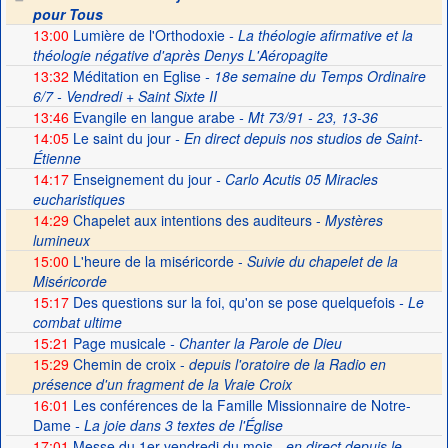
pour Tous
13:00
Lumière de l'Orthodoxie
- La théologie afirmative et la
théologie négative d'après Denys L'Aéropagite
13:32
Méditation en Eglise
- 18e semaine du Temps Ordinaire
6/7 - Vendredi + Saint Sixte II
13:46
Evangile en langue arabe
- Mt 73/91 - 23, 13-36
14:05
Le saint du jour
- En direct depuis nos studios de Saint-
Étienne
14:17
Enseignement du jour
- Carlo Acutis 05 Miracles
eucharistiques
14:29
Chapelet aux intentions des auditeurs -
Mystères
lumineux
15:00
L'heure de la miséricorde -
Suivie du chapelet de la
Miséricorde
15:17
Des questions sur la foi, qu'on se pose quelquefois
- Le
combat ultime
15:21
Page musicale
- Chanter la Parole de Dieu
15:29
Chemin de croix -
depuis l'oratoire de la Radio en
présence d'un fragment de la Vraie Croix
16:01
Les conférences de la Famille Missionnaire de Notre-
Dame
- La joie dans 3 textes de l'Église
17:01
Messe du 1er vendredi du mois
- en direct depuis le