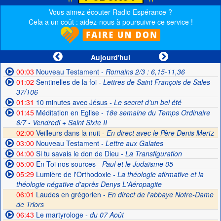
Vous aimez écouter Radio Espérance ?
Cela a un coût : aidez-nous à poursuivre ce service !
Aujourd'hui
00:03
Nouveau Testament
- Romains 2/3 : 6,15-11,36
01:02
Sentinelles de la foi
- Lettres de Saint François de Sales
37/106
01:31
10 minutes avec Jésus
- Le secret d'un bel été
01:45
Méditation en Eglise
- 18e semaine du Temps Ordinaire
6/7 - Vendredi + Saint Sixte II
02:00
Veilleurs dans la nuit -
En direct avec le Père Denis Mertz
03:00
Nouveau Testament
- Lettre aux Galates
04:00
Si tu savais le don de Dieu
- La Transfiguration
05:00
En Toi nos sources
- Paul et le Judaïsme 05
05:29
Lumière de l'Orthodoxie
- La théologie afirmative et la
théologie négative d'après Denys L'Aéropagite
06:01
Laudes en grégorien -
En direct de l'abbaye Notre-Dame
de Triors
06:43
Le martyrologe
- du 07 Août