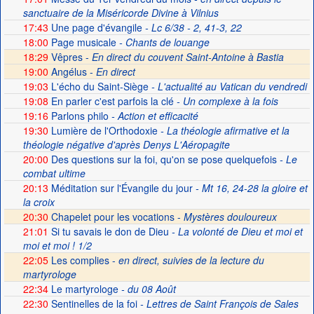
sanctuaire de la Miséricorde Divine à Vilnius
17:43
Une page d'évangile
- Lc 6/38 - 2, 41-3, 22
18:00
Page musicale
- Chants de louange
18:29
Vêpres -
En direct du couvent Saint-Antoine à Bastia
19:00
Angélus -
En direct
19:03
L'écho du Saint-Siège
- L'actualité au Vatican du vendredi
19:08
En parler c'est parfois la clé
- Un complexe à la fois
19:16
Parlons philo
- Action et efficacité
19:30
Lumière de l'Orthodoxie
- La théologie afirmative et la
théologie négative d'après Denys L'Aéropagite
20:00
Des questions sur la foi, qu'on se pose quelquefois
- Le
combat ultime
20:13
Méditation sur l'Évangile du jour
- Mt 16, 24-28 la gloire et
la croix
20:30
Chapelet pour les vocations -
Mystères douloureux
21:01
Si tu savais le don de Dieu
- La volonté de Dieu et moi et
moi et moi ! 1/2
22:05
Les complies -
en direct, suivies de la lecture du
martyrologe
22:34
Le martyrologe
- du 08 Août
22:30
Sentinelles de la foi
- Lettres de Saint François de Sales