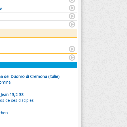
e
a del Duomo di Cremona (Italie)
Domine
 Jean 13,2-38
eds de ses disciples
chen