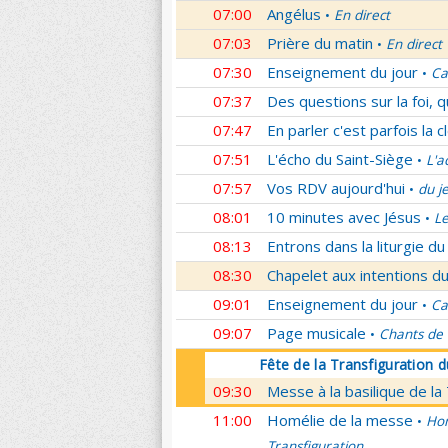
07:00
Angélus
En direct
•
07:03
Prière du matin
En direct
•
07:30
Enseignement du jour
Ca
•
07:37
Des questions sur la foi, 
07:47
En parler c'est parfois la c
07:51
L'écho du Saint-Siège
L'a
•
07:57
Vos RDV aujourd'hui
du j
•
08:01
10 minutes avec Jésus
L
•
08:13
Entrons dans la liturgie d
08:30
Chapelet aux intentions du
09:01
Enseignement du jour
Ca
•
09:07
Page musicale
Chants de
•
Fête de la Transfiguration 
09:30
Messe à la basilique de la
11:00
Homélie de la messe
Hom
•
Transfiguration