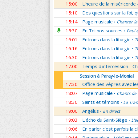
15:00
L'heure de la miséricorde
15:10
Des questions sur la foi, 
15:14
Page musicale
Chanter la
•
15:30
En Toi nos sources
Paul 
•
16:01
Entrons dans la liturgie
T
•
16:16
Entrons dans la liturgie
T
•
16:30
Entrons dans la liturgie
T
•
17:00
Temps d'intercession - Ch
Session à Paray-le-Monial
17:30
Office des vêpres avec les
18:07
Page musicale
Chants de
•
18:30
Saints et témoins
La Tran
•
19:00
Angélus
En direct
•
19:03
L'écho du Saint-Siège
L'a
•
19:06
En parler c'est parfois la c
19:16
Parlons philo