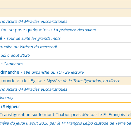
rlo Acutis 04 Miracles eucharistiques
qu'on se pose quelquefois
La présence des saints
•
lé
Tout de suite les grands mots
•
ctualité au Vatican du mercredi
eudi 6 aout 2026
es Campeurs
u dimanche
19e dimanche du TO - 2e lecture
•
 monde et de l'Eglise
Mystère de la Transfiguration, en direct
•
rlo Acutis 04 Miracles eucharistiques
 louange
du Seigneur
 Transfiguration sur le mont Thabor présidée par le Fr François I
élie du jeudi 6 aout 2026 par le Fr François Lelpo custode de Terre Sai