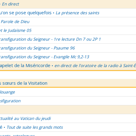
En direct
•
qu'on se pose quelquefois
La présence des saints
•
 Parole de Dieu
et le Judaïsme 05
ransfiguration du Seigneur - 1re lecture Dn 7 ou 2P 1
ransfiguration du Seigneur - Psaume 96
ransfiguration du Seigneur - Evangile Mc 9,2-13
apelet de la Miséricorde
en direct de l'oratoire de la radio à Saint-
•
 sœurs de la Visitation
 louange
sfiguration
ctualité au Vatican du jeudi
lé
Tout de suite les grands mots
•