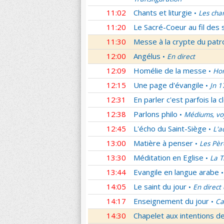
11:02
Chants et liturgie
Les cha
•
11:20
Le Sacré-Coeur au fil des 
11:30
Messe à la crypte du patr
12:00
Angélus
En direct
•
12:09
Homélie de la messe
Hom
•
12:15
Une page d'évangile
Jn 1
•
12:31
En parler c'est parfois la c
12:38
Parlons philo
Médiums, voy
•
12:45
L'écho du Saint-Siège
L'a
•
13:00
Matière à penser
Les Pèr
•
13:30
Méditation en Eglise
La T
•
13:44
Evangile en langue arabe
•
14:05
Le saint du jour
En direct
•
14:17
Enseignement du jour
Ca
•
14:30
Chapelet aux intentions d