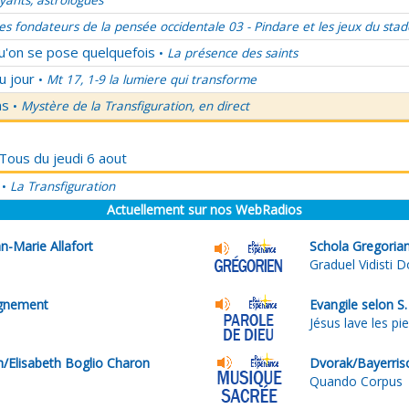
ants, astrologues
es fondateurs de la pensée occidentale 03 - Pindare et les jeux du stad
qu'on se pose quelquefois
La présence des saints
•
u jour
Mt 17, 1-9 la lumiere qui transforme
•
ns
Mystère de la Transfiguration, en direct
•
 Tous du jeudi 6 aout
La Transfiguration
•
Actuellement sur nos WebRadios
n-Marie Allafort
Schola Gregorian
Graduel Vidisti 
ignement
Evangile selon S.
Jésus lave les pi
n/Elisabeth Boglio Charon
Dvorak/Bayerris
Quando Corpus