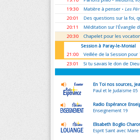
Médiums, voy
•
19:30
Matière à penser
Les Pèr
•
20:01
Des questions sur la foi, 
20:11
Méditation sur l'Évangile d
20:30
Chapelet pour les vocatio
Session à Paray-le-Monial
21:00
Veillée de la Session pour
23:01
Si tu savais le don de Dieu
En Toi nos sources, Jea
Paul et le Judaïsme 05
Radio Espérance Ense
Enseignement 19
Elisabeth Boglio Charo
Esprit Saint avec Marie