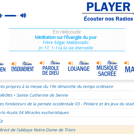
ains 1/3
max
mute
es de Saint François de Sales 36/106
volume
es Campeurs
En réécoute
ransfiguration du Seigneur
Méditation sur l'Évangile du jour
Frère Edgar Maldonado
mille Missionnaire de Notre-Dame
La joie dans l’Esprit-Saint
•
Jn 17, 1-11a la vie éternelle
nthiens 6/6
ransfiguration du Seigneur - 1re lecture Dn 7 ou 2P 1
ransfiguration du Seigneur - Psaume 96
ransfiguration du Seigneur - Evangile Mc 9,2-13
nts propres à la messe du 19e dimanche du temps ordinaire
siècles
Sainte Catherine de Sienne
•
es fondateurs de la pensée occidentale 03 - Pindare et les jeux du stad
rlo Acutis 04 Miracles eucharistiques
ût
direct de l'abbaye Notre-Dame de Triors