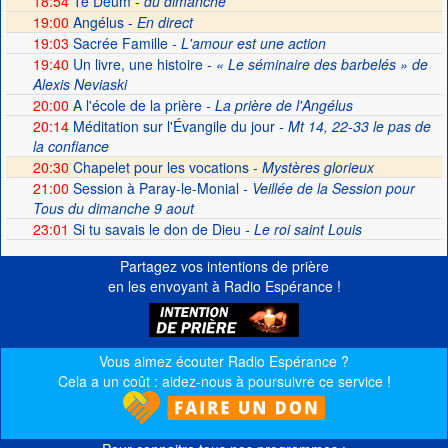
18:54
Te Deum -
du dimanche
19:00
Angélus -
En direct
19:03
Sacrée Famille
- L'amour est une action
19:40
Un livre, une histoire
- « Le séminaire des barbelés » de
Alexis Neviaski
20:00
A l'école de la prière
- La prière de l'Angélus
20:14
Méditation sur l'Évangile du jour
- Mt 14, 22-33 le pas de
la confiance
20:30
Chapelet pour les vocations -
Mystères glorieux
21:00
Session à Paray-le-Monial
- Veillée de la Session pour
Tous du dimanche 9 aout
23:01
Si tu savais le don de Dieu
- Le roi saint Louis
Partagez vos intentions de prière
en les envoyant à Radio Espérance !
Vous aimez écouter Radio Espérance ?
Cela a un coût : aidez-nous à poursuivre ce service !