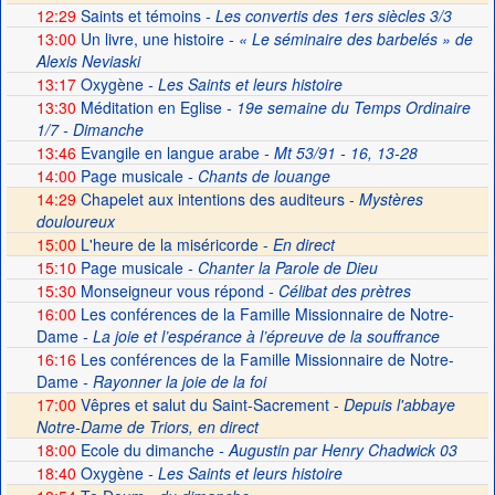
12:29
Saints et témoins
- Les convertis des 1ers siècles 3/3
13:00
Un livre, une histoire
- « Le séminaire des barbelés » de
Alexis Neviaski
13:17
Oxygène
- Les Saints et leurs histoire
13:30
Méditation en Eglise
- 19e semaine du Temps Ordinaire
1/7 - Dimanche
13:46
Evangile en langue arabe
- Mt 53/91 - 16, 13-28
14:00
Page musicale
- Chants de louange
14:29
Chapelet aux intentions des auditeurs -
Mystères
douloureux
15:00
L'heure de la miséricorde -
En direct
15:10
Page musicale
- Chanter la Parole de Dieu
15:30
Monseigneur vous répond
- Célibat des prètres
16:00
Les conférences de la Famille Missionnaire de Notre-
Dame
- La joie et l’espérance à l’épreuve de la souffrance
16:16
Les conférences de la Famille Missionnaire de Notre-
Dame
- Rayonner la joie de la foi
17:00
Vêpres et salut du Saint-Sacrement -
Depuis l'abbaye
Notre-Dame de Triors, en direct
18:00
Ecole du dimanche
- Augustin par Henry Chadwick 03
18:40
Oxygène
- Les Saints et leurs histoire