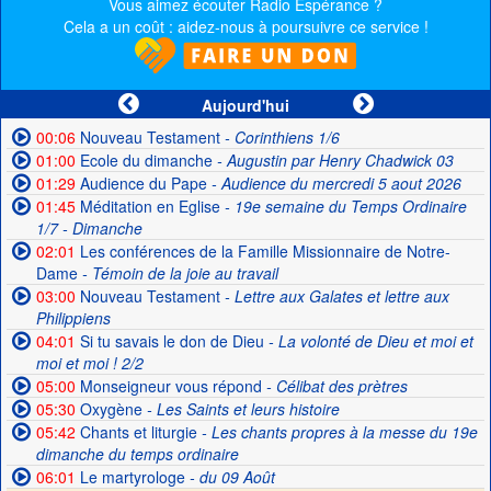
Vous aimez écouter Radio Espérance ?
Cela a un coût : aidez-nous à poursuivre ce service !
Aujourd'hui
00:06
Nouveau Testament
- Corinthiens 1/6
01:00
Ecole du dimanche
- Augustin par Henry Chadwick 03
01:29
Audience du Pape
- Audience du mercredi 5 aout 2026
01:45
Méditation en Eglise
- 19e semaine du Temps Ordinaire
1/7 - Dimanche
02:01
Les conférences de la Famille Missionnaire de Notre-
Dame
- Témoin de la joie au travail
03:00
Nouveau Testament
- Lettre aux Galates et lettre aux
Philippiens
04:01
Si tu savais le don de Dieu
- La volonté de Dieu et moi et
moi et moi ! 2/2
05:00
Monseigneur vous répond
- Célibat des prètres
05:30
Oxygène
- Les Saints et leurs histoire
05:42
Chants et liturgie
- Les chants propres à la messe du 19e
dimanche du temps ordinaire
06:01
Le martyrologe
- du 09 Août