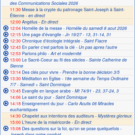
des Communications Sociales 2026
11:30
Messe à la crypte du patronage Saint-Joseph à Saint-
Étienne -
en direct
12:00
Angélus -
En direct
12:04
Homélie de la messe
- Homélie du samedi 8 aout 2026
12:15
Une page d'évangile
- Jn 19/27 - 13, 31-14, 31
12:30
Chronique d'écologie intégrale
- Saint Fiacre
12:43
En parler c'est parfois la clé
- Un pas apres l'autre
12:53
Parlons philo
- Art et modernité
13:00
Le Sacré-Coeur au fil des siècles
- Sainte Catherine de
Sienne
13:14
Des clés pour vivre
- Prendre la bonne décision 3/5
13:30
Méditation en Eglise
- 18e semaine du Temps Ordinaire
7/7 - Samedi + Saint Dominique
13:45
Evangile en langue arabe
- Mt 74/91 - 23, 37-24, 3
14:06
Le saint du jour
- Saint Dominique
14:18
Enseignement du jour
- Carlo Acutis 06 Miracles
eucharistiques
14:30
Chapelet aux intentions des auditeurs -
Mystères glorieux
15:00
L'heure de la miséricorde -
En direct
15:08
Des questions sur la foi, qu'on se pose quelquefois
-
Joseph dans notre combat