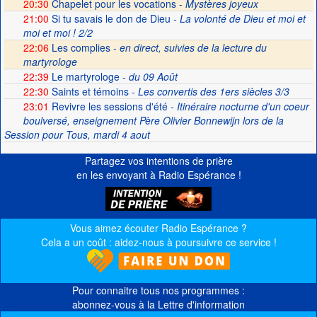
20:30
Chapelet pour les vocations -
Mystères joyeux
21:00
Si tu savais le don de Dieu
- La volonté de Dieu et moi et
moi et moi ! 2/2
22:06
Les complies -
en direct, suivies de la lecture du
martyrologe
22:39
Le martyrologe
- du 09 Août
22:30
Saints et témoins
- Les convertis des 1ers siècles 3/3
23:01
Revivre les sessions d'été
- Itinéraire nocturne d'un coeur
boulversé, enseignement Père Olivier Bonnewijn lors de la
Session pour Tous, mardi 4 aout
Partagez vos intentions de prière
en les envoyant à Radio Espérance !
Vous aimez écouter Radio Espérance ?
Cela a un coût : aidez-nous à poursuivre ce service !
Pour connaitre tous nos programmes :
abonnez-vous à la Lettre d'information