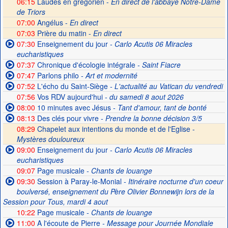
06:15
Laudes en grégorien -
En direct de l'abbaye Notre-Dame
de Triors
07:00
Angélus -
En direct
07:03
Prière du matin -
En direct
07:30
Enseignement du jour
- Carlo Acutis 06 Miracles
eucharistiques
07:37
Chronique d'écologie intégrale
- Saint Fiacre
07:47
Parlons philo
- Art et modernité
07:52
L'écho du Saint-Siège
- L'actualité au Vatican du vendredi
07:56
Vos RDV aujourd'hui
- du samedi 8 aout 2026
08:00
10 minutes avec Jésus
- Tant d'amour, tant de bonté
08:13
Des clés pour vivre
- Prendre la bonne décision 3/5
08:29
Chapelet aux intentions du monde et de l'Eglise -
Mystères douloureux
09:00
Enseignement du jour
- Carlo Acutis 06 Miracles
eucharistiques
09:07
Page musicale
- Chants de louange
09:30
Session à Paray-le-Monial
- Itinéraire nocturne d'un coeur
boulversé, enseignement du Père Olivier Bonnewijn lors de la
Session pour Tous, mardi 4 aout
10:22
Page musicale
- Chants de louange
11:00
A l'écoute de Pierre
- Message pour Journée Mondiale