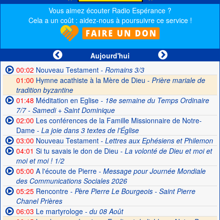
Vous aimez écouter Radio Espérance ?
Cela a un coût : aidez-nous à poursuivre ce service !
Aujourd'hui
00:02
Nouveau Testament
- Romains 3/3
01:00
Hymne acathiste à la Mère de Dieu -
Prière mariale de
tradition byzantine
01:48
Méditation en Eglise
- 18e semaine du Temps Ordinaire
7/7 - Samedi + Saint Dominique
02:00
Les conférences de la Famille Missionnaire de Notre-
Dame
- La joie dans 3 textes de l'Église
03:00
Nouveau Testament
- Lettres aux Ephésiens et Philemon
04:01
Si tu savais le don de Dieu
- La volonté de Dieu et moi et
moi et moi ! 1/2
05:00
A l'écoute de Pierre
- Message pour Journée Mondiale
des Communications Sociales 2026
05:25
Rencontre
- Père Pierre Le Bourgeois - Saint Pierre
Chanel Prières
06:03
Le martyrologe
- du 08 Août