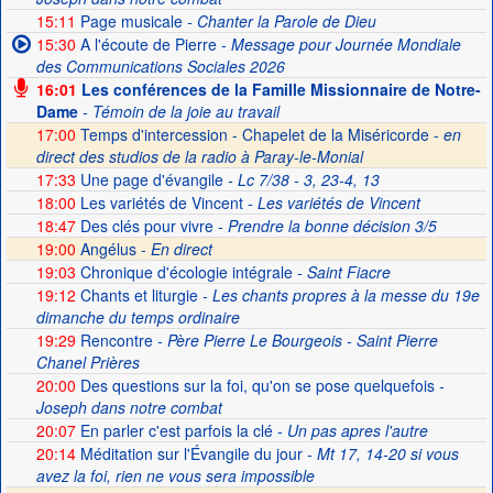
15:11
Page musicale
- Chanter la Parole de Dieu
15:30
A l'écoute de Pierre
- Message pour Journée Mondiale
des Communications Sociales 2026
16:01
Les conférences de la Famille Missionnaire de Notre-
Dame
- Témoin de la joie au travail
17:00
Temps d'intercession - Chapelet de la Miséricorde -
en
direct des studios de la radio à Paray-le-Monial
17:33
Une page d'évangile
- Lc 7/38 - 3, 23-4, 13
18:00
Les variétés de Vincent
- Les variétés de Vincent
18:47
Des clés pour vivre
- Prendre la bonne décision 3/5
19:00
Angélus -
En direct
19:03
Chronique d'écologie intégrale
- Saint Fiacre
19:12
Chants et liturgie
- Les chants propres à la messe du 19e
dimanche du temps ordinaire
19:29
Rencontre
- Père Pierre Le Bourgeois - Saint Pierre
Chanel Prières
20:00
Des questions sur la foi, qu'on se pose quelquefois
-
Joseph dans notre combat
20:07
En parler c'est parfois la clé
- Un pas apres l'autre
20:14
Méditation sur l'Évangile du jour
- Mt 17, 14-20 si vous
avez la foi, rien ne vous sera impossible