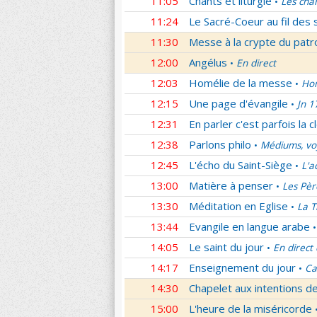
11:05
Chants et liturgie
Les cha
•
11:24
Le Sacré-Coeur au fil des 
11:30
Messe à la crypte du patr
12:00
Angélus
En direct
•
12:03
Homélie de la messe
Hom
•
12:15
Une page d'évangile
Jn 1
•
12:31
En parler c'est parfois la c
12:38
Parlons philo
Médiums, voy
•
12:45
L'écho du Saint-Siège
L'a
•
13:00
Matière à penser
Les Pèr
•
13:30
Méditation en Eglise
La T
•
13:44
Evangile en langue arabe
•
14:05
Le saint du jour
En direct
•
14:17
Enseignement du jour
Ca
•
14:30
Chapelet aux intentions d
15:00
L'heure de la miséricorde