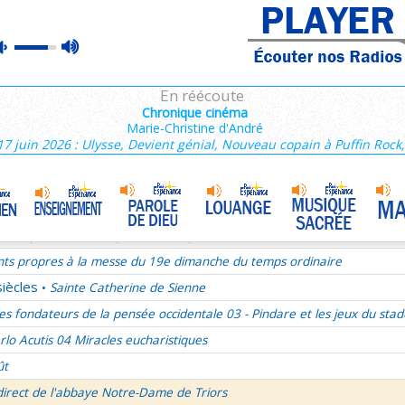
ains 1/3
max
mute
es de Saint François de Sales 36/106
volume
es Campeurs
En réécoute
ransfiguration du Seigneur
Chronique cinéma
Marie-Christine d'André
mille Missionnaire de Notre-Dame
La joie dans l’Esprit-Saint
•
17 juin 2026 : Ulysse, Devient génial, Nouveau copain à Puffin Rock
nthiens 6/6
ransfiguration du Seigneur - 1re lecture Dn 7 ou 2P 1
ransfiguration du Seigneur - Psaume 96
ransfiguration du Seigneur - Evangile Mc 9,2-13
nts propres à la messe du 19e dimanche du temps ordinaire
siècles
Sainte Catherine de Sienne
•
es fondateurs de la pensée occidentale 03 - Pindare et les jeux du stad
rlo Acutis 04 Miracles eucharistiques
ût
direct de l'abbaye Notre-Dame de Triors