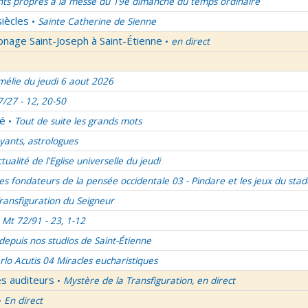
nts propres à la messe du 19e dimanche du temps ordinaire
siècles
Sainte Catherine de Sienne
•
onage Saint-Joseph à Saint-Étienne
en direct
•
élie du jeudi 6 aout 2026
7/27 - 12, 20-50
lé
Tout de suite les grands mots
•
ants, astrologues
ctualité de l'Eglise universelle du jeudi
es fondateurs de la pensée occidentale 03 - Pindare et les jeux du stad
ransfiguration du Seigneur
Mt 72/91 - 23, 1-12
 depuis nos studios de Saint-Étienne
rlo Acutis 04 Miracles eucharistiques
es auditeurs
Mystère de la Transfiguration, en direct
•
En direct
•