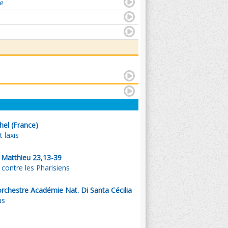
e
hel (France)
 laxis
. Matthieu 23,13-39
 contre les Pharisiens
orchestre Académie Nat. Di Santa Cécilia
us