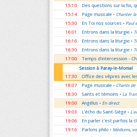
15:10
Des questions sur la foi, 
15:14
Page musicale
Chanter la
•
15:30
En Toi nos sources
Paul 
•
16:01
Entrons dans la liturgie
T
•
16:16
Entrons dans la liturgie
T
•
16:30
Entrons dans la liturgie
T
•
17:00
Temps d'intercession - Ch
Session à Paray-le-Monial
17:30
Office des vêpres avec les
18:07
Page musicale
Chants de
•
18:30
Saints et témoins
La Tran
•
19:00
Angélus
En direct
•
19:03
L'écho du Saint-Siège
L'a
•
19:06
En parler c'est parfois la c
19:16
Parlons philo
Médiums, voy
•