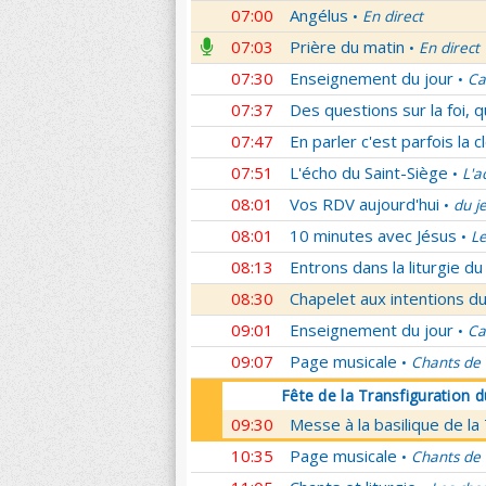
07:00
Angélus
En direct
•
07:03
Prière du matin
En direct
•
07:30
Enseignement du jour
Ca
•
07:37
Des questions sur la foi, 
07:47
En parler c'est parfois la c
07:51
L'écho du Saint-Siège
L'a
•
08:01
Vos RDV aujourd'hui
du j
•
08:01
10 minutes avec Jésus
L
•
08:13
Entrons dans la liturgie d
08:30
Chapelet aux intentions du
09:01
Enseignement du jour
Ca
•
09:07
Page musicale
Chants de
•
Fête de la Transfiguration 
09:30
Messe à la basilique de la
10:35
Page musicale
Chants de
•