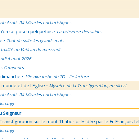
rlo Acutis 04 Miracles eucharistiques
qu'on se pose quelquefois
La présence des saints
•
lé
Tout de suite les grands mots
•
ctualité au Vatican du mercredi
eudi 6 aout 2026
es Campeurs
u dimanche
19e dimanche du TO - 2e lecture
•
 monde et de l'Eglise
Mystère de la Transfiguration, en direct
•
rlo Acutis 04 Miracles eucharistiques
 louange
du Seigneur
 Transfiguration sur le mont Thabor présidée par le Fr François I
 louange