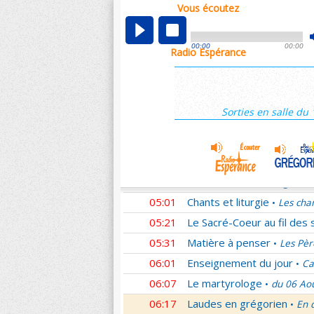
Vous écoutez
00:05
Nouveau Testament
Rom
•
01:02
Sentinelles de la foi
Lettr
•
00:00
00:00
Radio Espérance
01:33
10 minutes avec Jésus
L
•
01:48
Méditation en Eglise
La T
•
02:01
Les conférences de la Fa
Sorties en salle du 
03:01
Nouveau Testament
Cori
•
04:01
Entrons dans la liturgie
T
•
04:15
Entrons dans la liturgie
T
•
04:35
Entrons dans la liturgie
T
•
05:01
Chants et liturgie
Les cha
•
05:21
Le Sacré-Coeur au fil des 
05:31
Matière à penser
Les Pèr
•
06:01
Enseignement du jour
Ca
•
06:07
Le martyrologe
du 06 Ao
•
06:17
Laudes en grégorien
En 
•