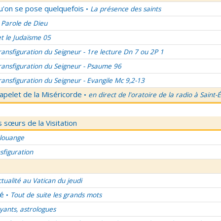
qu'on se pose quelquefois
La présence des saints
•
 Parole de Dieu
et le Judaïsme 05
ransfiguration du Seigneur - 1re lecture Dn 7 ou 2P 1
ransfiguration du Seigneur - Psaume 96
ransfiguration du Seigneur - Evangile Mc 9,2-13
apelet de la Miséricorde
en direct de l'oratoire de la radio à Saint-
•
 sœurs de la Visitation
 louange
sfiguration
ctualité au Vatican du jeudi
lé
Tout de suite les grands mots
•
ants, astrologues