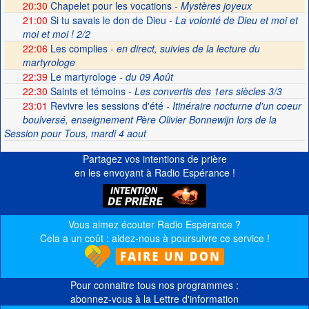
20:30
Chapelet pour les vocations -
Mystères joyeux
21:00
Si tu savais le don de Dieu
- La volonté de Dieu et moi et
moi et moi ! 2/2
22:06
Les complies -
en direct, suivies de la lecture du
martyrologe
22:39
Le martyrologe
- du 09 Août
22:30
Saints et témoins
- Les convertis des 1ers siècles 3/3
23:01
Revivre les sessions d'été
- Itinéraire nocturne d'un coeur
boulversé, enseignement Père Olivier Bonnewijn lors de la
Session pour Tous, mardi 4 aout
Partagez vos intentions de prière
en les envoyant à Radio Espérance !
Vous aimez écouter Radio Espérance ?
Cela a un coût : aidez-nous à poursuivre ce service !
Pour connaitre tous nos programmes :
abonnez-vous à la Lettre d'information