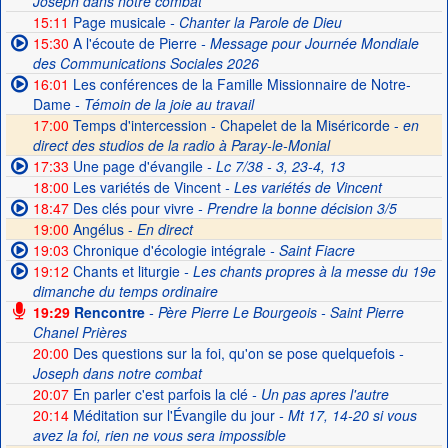
Joseph dans notre combat
15:11
Page musicale
- Chanter la Parole de Dieu
15:30
A l'écoute de Pierre
- Message pour Journée Mondiale
des Communications Sociales 2026
16:01
Les conférences de la Famille Missionnaire de Notre-
Dame
- Témoin de la joie au travail
17:00
Temps d'intercession - Chapelet de la Miséricorde -
en
direct des studios de la radio à Paray-le-Monial
17:33
Une page d'évangile
- Lc 7/38 - 3, 23-4, 13
18:00
Les variétés de Vincent
- Les variétés de Vincent
18:47
Des clés pour vivre
- Prendre la bonne décision 3/5
19:00
Angélus -
En direct
19:03
Chronique d'écologie intégrale
- Saint Fiacre
19:12
Chants et liturgie
- Les chants propres à la messe du 19e
dimanche du temps ordinaire
19:29
Rencontre
- Père Pierre Le Bourgeois - Saint Pierre
Chanel Prières
20:00
Des questions sur la foi, qu'on se pose quelquefois
-
Joseph dans notre combat
20:07
En parler c'est parfois la clé
- Un pas apres l'autre
20:14
Méditation sur l'Évangile du jour
- Mt 17, 14-20 si vous
avez la foi, rien ne vous sera impossible