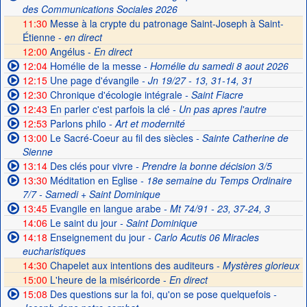
des Communications Sociales 2026
11:30
Messe à la crypte du patronage Saint-Joseph à Saint-
Étienne -
en direct
12:00
Angélus -
En direct
12:04
Homélie de la messe
- Homélie du samedi 8 aout 2026
12:15
Une page d'évangile
- Jn 19/27 - 13, 31-14, 31
12:30
Chronique d'écologie intégrale
- Saint Fiacre
12:43
En parler c'est parfois la clé
- Un pas apres l'autre
12:53
Parlons philo
- Art et modernité
13:00
Le Sacré-Coeur au fil des siècles
- Sainte Catherine de
Sienne
13:14
Des clés pour vivre
- Prendre la bonne décision 3/5
13:30
Méditation en Eglise
- 18e semaine du Temps Ordinaire
7/7 - Samedi + Saint Dominique
13:45
Evangile en langue arabe
- Mt 74/91 - 23, 37-24, 3
14:06
Le saint du jour
- Saint Dominique
14:18
Enseignement du jour
- Carlo Acutis 06 Miracles
eucharistiques
14:30
Chapelet aux intentions des auditeurs -
Mystères glorieux
15:00
L'heure de la miséricorde -
En direct
15:08
Des questions sur la foi, qu'on se pose quelquefois
-