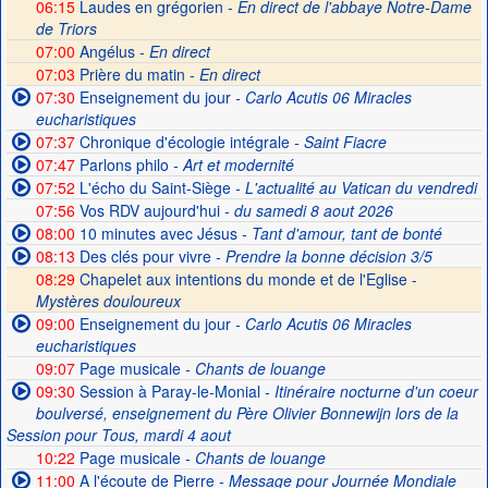
06:15
Laudes en grégorien -
En direct de l'abbaye Notre-Dame
de Triors
07:00
Angélus -
En direct
07:03
Prière du matin -
En direct
07:30
Enseignement du jour
- Carlo Acutis 06 Miracles
eucharistiques
07:37
Chronique d'écologie intégrale
- Saint Fiacre
07:47
Parlons philo
- Art et modernité
07:52
L'écho du Saint-Siège
- L'actualité au Vatican du vendredi
07:56
Vos RDV aujourd'hui
- du samedi 8 aout 2026
08:00
10 minutes avec Jésus
- Tant d'amour, tant de bonté
08:13
Des clés pour vivre
- Prendre la bonne décision 3/5
08:29
Chapelet aux intentions du monde et de l'Eglise -
Mystères douloureux
09:00
Enseignement du jour
- Carlo Acutis 06 Miracles
eucharistiques
09:07
Page musicale
- Chants de louange
09:30
Session à Paray-le-Monial
- Itinéraire nocturne d'un coeur
boulversé, enseignement du Père Olivier Bonnewijn lors de la
Session pour Tous, mardi 4 aout
10:22
Page musicale
- Chants de louange
11:00
A l'écoute de Pierre
- Message pour Journée Mondiale