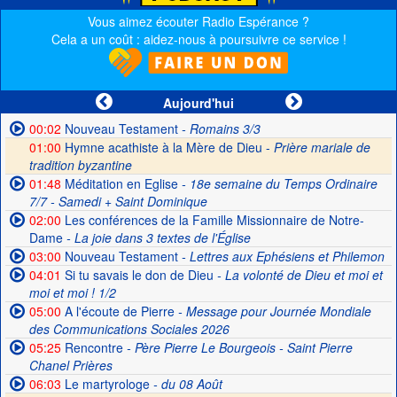
Vous aimez écouter Radio Espérance ?
Cela a un coût : aidez-nous à poursuivre ce service !
Aujourd'hui
00:02
Nouveau Testament
- Romains 3/3
01:00
Hymne acathiste à la Mère de Dieu -
Prière mariale de
tradition byzantine
01:48
Méditation en Eglise
- 18e semaine du Temps Ordinaire
7/7 - Samedi + Saint Dominique
02:00
Les conférences de la Famille Missionnaire de Notre-
Dame
- La joie dans 3 textes de l'Église
03:00
Nouveau Testament
- Lettres aux Ephésiens et Philemon
04:01
Si tu savais le don de Dieu
- La volonté de Dieu et moi et
moi et moi ! 1/2
05:00
A l'écoute de Pierre
- Message pour Journée Mondiale
des Communications Sociales 2026
05:25
Rencontre
- Père Pierre Le Bourgeois - Saint Pierre
Chanel Prières
06:03
Le martyrologe
- du 08 Août