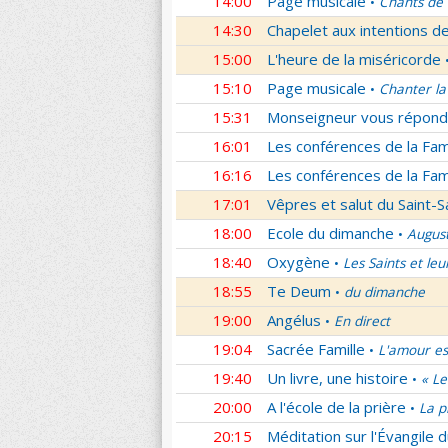
14:00
Page musicale
Chants de
•
14:30
Chapelet aux intentions d
15:00
L'heure de la miséricorde
15:10
Page musicale
Chanter la
•
15:31
Monseigneur vous répond
16:01
Les conférences de la Fa
16:16
Les conférences de la Fa
17:01
Vêpres et salut du Saint-
18:00
Ecole du dimanche
Augus
•
18:40
Oxygène
Les Saints et leu
•
18:55
Te Deum
du dimanche
•
19:00
Angélus
En direct
•
19:04
Sacrée Famille
L'amour es
•
19:40
Un livre, une histoire
« Le
•
20:00
A l'école de la prière
La p
•
20:15
Méditation sur l'Évangile d