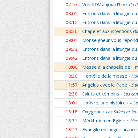
07:57
Vos RDV aujourd'hui
du d
•
08:01
Entrons dans la liturgie d
08:12
Entrons dans la liturgie d
08:30
Chapelet aux intentions du
09:01
Monseigneur vous répond
09:33
Entrons dans la liturgie d
09:42
Entrons dans la liturgie d
10:00
Messe à la chapelle de l'
10:30
Homélie de la messe
Hom
•
11:57
Angélus avec le Pape
Dep
•
12:30
Saints et témoins
Les con
•
13:01
Un livre, une histoire
« Le
•
13:18
Oxygène
Les Saints et leu
•
13:31
Méditation en Eglise
19e 
•
13:47
Evangile en langue arabe
•