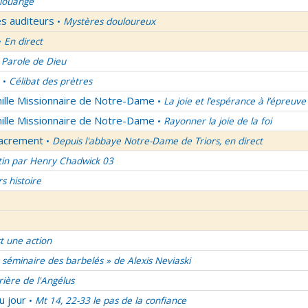
 louange
es auditeurs
Mystères douloureux
•
En direct
•
 Parole de Dieu
Célibat des prètres
•
mille Missionnaire de Notre-Dame
La joie et l’espérance à l’épreuve
•
mille Missionnaire de Notre-Dame
Rayonner la joie de la foi
•
Sacrement
Depuis l'abbaye Notre-Dame de Triors, en direct
•
tin par Henry Chadwick 03
rs histoire
t une action
 séminaire des barbelés » de Alexis Neviaski
rière de l'Angélus
u jour
Mt 14, 22-33 le pas de la confiance
•