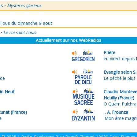
ns
Mystères glorieux
•
r Tous du dimanche 9 aout
Le roi saint Louis
•
Actuellement sur nos WebRadios
Prière
en direct depuis 
Evangile selon S
rde
Le péché le plus
n Neuf
Claudio Montever
Neuilly (France)
O Quam Pulchra
unat (France)
, A. Frounza
s
Mon âme magnif
© 2025 | Radio-Espérance 9 av Benoît Charvet 42000 Saint-Etienne