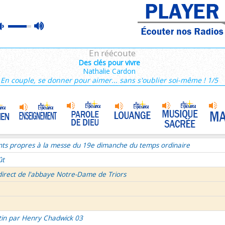
nthiens 1/6
max
mute
tin par Henry Chadwick 03
volume
ce du mercredi 5 aout 2026
En réécoute
semaine du Temps Ordinaire 1/7 - Dimanche
Des clés pour vivre
Nathalie Cardon
mille Missionnaire de Notre-Dame
Témoin de la joie au travail
•
En couple, se donner pour aimer... sans s'oublier soi-même ! 1/5
re aux Galates et lettre aux Philippiens
La volonté de Dieu et moi et moi et moi ! 2/2
•
Célibat des prètres
•
rs histoire
nts propres à la messe du 19e dimanche du temps ordinaire
ût
direct de l'abbaye Notre-Dame de Triors
tin par Henry Chadwick 03