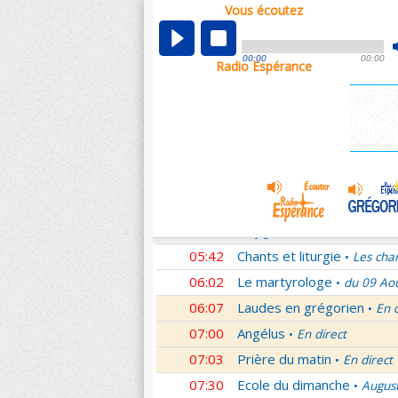
Vous écoutez
00:07
Nouveau Testament
Cori
•
01:00
Ecole du dimanche
Augus
•
00:00
00:00
Radio Espérance
01:30
Audience du Pape
Audien
•
01:45
Méditation en Eglise
19e 
•
02:01
Les conférences de la Fa
03:00
Nouveau Testament
Lett
•
04:01
Si tu savais le don de Dieu
05:01
Monseigneur vous répond
05:30
Oxygène
Les Saints et leu
•
05:42
Chants et liturgie
Les cha
•
06:02
Le martyrologe
du 09 Ao
•
06:07
Laudes en grégorien
En 
•
07:00
Angélus
En direct
•
07:03
Prière du matin
En direct
•
07:30
Ecole du dimanche
Augus
•