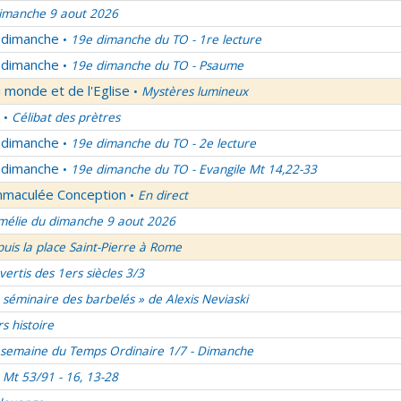
imanche 9 aout 2026
u dimanche
19e dimanche du TO - 1re lecture
•
u dimanche
19e dimanche du TO - Psaume
•
 monde et de l'Eglise
Mystères lumineux
•
Célibat des prètres
•
u dimanche
19e dimanche du TO - 2e lecture
•
u dimanche
19e dimanche du TO - Evangile Mt 14,22-33
•
Immaculée Conception
En direct
•
élie du dimanche 9 aout 2026
uis la place Saint-Pierre à Rome
vertis des 1ers siècles 3/3
 séminaire des barbelés » de Alexis Neviaski
rs histoire
semaine du Temps Ordinaire 1/7 - Dimanche
Mt 53/91 - 16, 13-28