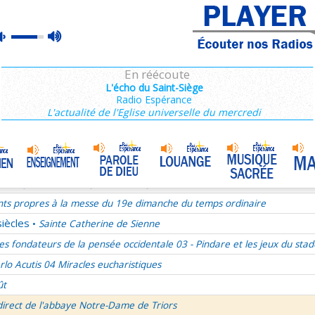
ains 1/3
max
mute
es de Saint François de Sales 36/106
volume
es Campeurs
En réécoute
ransfiguration du Seigneur
L'écho du Saint-Siège
Radio Espérance
mille Missionnaire de Notre-Dame
La joie dans l’Esprit-Saint
•
L'actualité de l'Eglise universelle du mercredi
nthiens 6/6
ransfiguration du Seigneur - 1re lecture Dn 7 ou 2P 1
ransfiguration du Seigneur - Psaume 96
ransfiguration du Seigneur - Evangile Mc 9,2-13
nts propres à la messe du 19e dimanche du temps ordinaire
siècles
Sainte Catherine de Sienne
•
es fondateurs de la pensée occidentale 03 - Pindare et les jeux du stad
rlo Acutis 04 Miracles eucharistiques
ût
direct de l'abbaye Notre-Dame de Triors