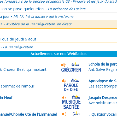
es fondateurs de la pensée occidentale 03 - Pindare et les jeux du stad
qu'on se pose quelquefois
La présence des saints
•
u jour
Mt 17, 1-9 la lumiere qui transforme
•
ns
Mystère de la Transfiguration, en direct
•
 Tous du jeudi 6 aout
La Transfiguration
•
Actuellement sur nos WebRadios
Schola de la par
 & Choeur Beati qui habitant
Ant. Salve Regin
Apocalypse de S.
et sommet de l'amour
Les sept trompe
n Neuf
Josquin Desprez/
Ave nobilissima 
nuel/Chorale Cté de l'Emmanuel
, Quatuor vocal 