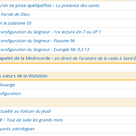
qu'on se pose quelquefois
La présence des saints
•
 Parole de Dieu
et le Judaïsme 05
ransfiguration du Seigneur - 1re lecture Dn 7 ou 2P 1
ransfiguration du Seigneur - Psaume 96
ransfiguration du Seigneur - Evangile Mc 9,2-13
apelet de la Miséricorde
en direct de l'oratoire de la radio à Saint-
•
 sœurs de la Visitation
 louange
sfiguration
ctualité au Vatican du jeudi
lé
Tout de suite les grands mots
•
ants, astrologues