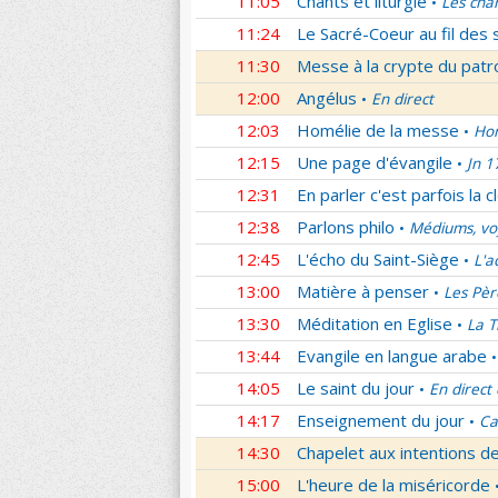
11:05
Chants et liturgie
Les cha
•
11:24
Le Sacré-Coeur au fil des 
11:30
Messe à la crypte du patr
12:00
Angélus
En direct
•
12:03
Homélie de la messe
Hom
•
12:15
Une page d'évangile
Jn 1
•
12:31
En parler c'est parfois la c
12:38
Parlons philo
Médiums, voy
•
12:45
L'écho du Saint-Siège
L'a
•
13:00
Matière à penser
Les Pèr
•
13:30
Méditation en Eglise
La T
•
13:44
Evangile en langue arabe
•
14:05
Le saint du jour
En direct
•
14:17
Enseignement du jour
Ca
•
14:30
Chapelet aux intentions d
15:00
L'heure de la miséricorde