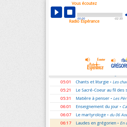
Vous écoutez
00:05
Nouveau Testament
Rom
•
01:02
Sentinelles de la foi
Lettr
•
00:00
-02:35
Radio Espérance
01:33
10 minutes avec Jésus
L
•
01:48
Méditation en Eglise
La T
•
02:01
Les conférences de la Fa
03:01
Nouveau Testament
Cori
•
04:01
Entrons dans la liturgie
T
•
04:15
Entrons dans la liturgie
T
•
04:35
Entrons dans la liturgie
T
•
05:01
Chants et liturgie
Les cha
•
05:21
Le Sacré-Coeur au fil des 
05:31
Matière à penser
Les Pèr
•
06:01
Enseignement du jour
Ca
•
06:07
Le martyrologe
du 06 Ao
•
06:17
Laudes en grégorien
En 
•