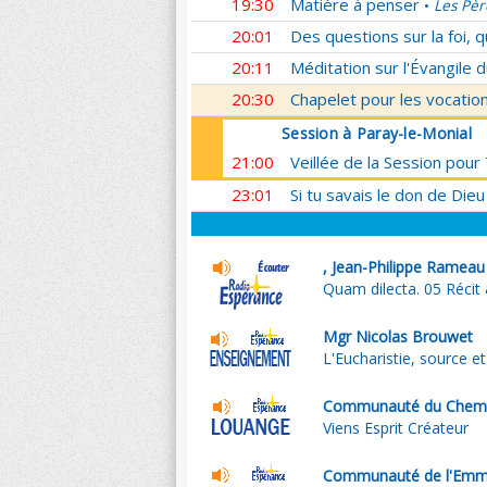
19:30
Matière à penser
Les Pèr
•
20:01
Des questions sur la foi, 
20:11
Méditation sur l'Évangile d
20:30
Chapelet pour les vocatio
Session à Paray-le-Monial
21:00
Veillée de la Session pour
23:01
Si tu savais le don de Dieu
, Jean-Philippe Rameau
Quam dilecta. 05 Récit
Mgr Nicolas Brouwet
L'Eucharistie, source 
Communauté du Chemi
Viens Esprit Créateur
Communauté de l'Emma