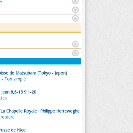
e
oisse de Matsubara (Tokyo - Japon)
a - Ton simple
 Jean 8,6-13 9,1-20
ttes
La Chapelle Royale · Philippe Herreweghe
creatura
russe de Nice