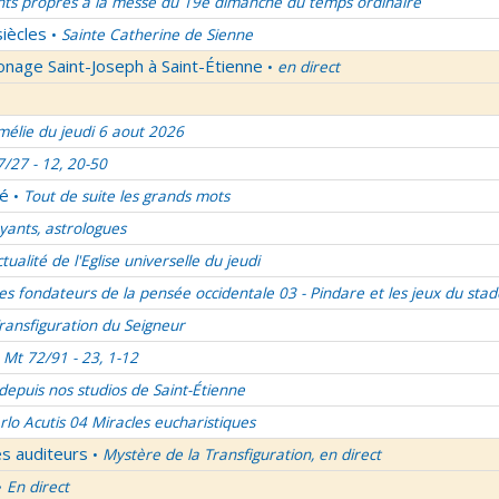
nts propres à la messe du 19e dimanche du temps ordinaire
siècles
Sainte Catherine de Sienne
•
onage Saint-Joseph à Saint-Étienne
en direct
•
élie du jeudi 6 aout 2026
7/27 - 12, 20-50
lé
Tout de suite les grands mots
•
ants, astrologues
ctualité de l'Eglise universelle du jeudi
es fondateurs de la pensée occidentale 03 - Pindare et les jeux du stad
ransfiguration du Seigneur
Mt 72/91 - 23, 1-12
 depuis nos studios de Saint-Étienne
rlo Acutis 04 Miracles eucharistiques
es auditeurs
Mystère de la Transfiguration, en direct
•
En direct
•