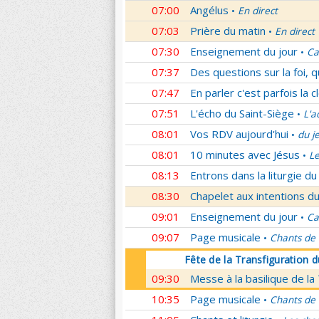
07:00
Angélus
En direct
•
07:03
Prière du matin
En direct
•
07:30
Enseignement du jour
Ca
•
07:37
Des questions sur la foi, 
07:47
En parler c'est parfois la c
07:51
L'écho du Saint-Siège
L'a
•
08:01
Vos RDV aujourd'hui
du j
•
08:01
10 minutes avec Jésus
L
•
08:13
Entrons dans la liturgie d
08:30
Chapelet aux intentions du
09:01
Enseignement du jour
Ca
•
09:07
Page musicale
Chants de
•
Fête de la Transfiguration 
09:30
Messe à la basilique de la
10:35
Page musicale
Chants de
•