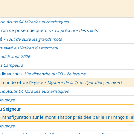
rlo Acutis 04 Miracles eucharistiques
qu'on se pose quelquefois
La présence des saints
•
lé
Tout de suite les grands mots
•
ctualité au Vatican du mercredi
eudi 6 aout 2026
es Campeurs
u dimanche
19e dimanche du TO - 2e lecture
•
 monde et de l'Eglise
Mystère de la Transfiguration, en direct
•
rlo Acutis 04 Miracles eucharistiques
 louange
du Seigneur
 Transfiguration sur le mont Thabor présidée par le Fr François I
 louange