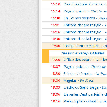
15:10
Des questions sur la foi, 
15:14
Page musicale
Chanter la
•
15:30
En Toi nos sources
Paul 
•
16:01
Entrons dans la liturgie
T
•
16:16
Entrons dans la liturgie
T
•
16:30
Entrons dans la liturgie
T
•
17:00
Temps d'intercession - Ch
Session à Paray-le-Monial
17:30
Office des vêpres avec les
18:07
Page musicale
Chants de
•
18:30
Saints et témoins
La Tran
•
19:00
Angélus
En direct
•
19:03
L'écho du Saint-Siège
L'a
•
19:06
En parler c'est parfois la c
19:16
Parlons philo
Médiums, voy
•