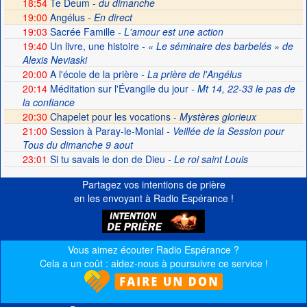
18:54
Te Deum -
du dimanche
19:00
Angélus -
En direct
19:03
Sacrée Famille
- L'amour est une action
19:40
Un livre, une histoire
- « Le séminaire des barbelés » de
Alexis Neviaski
20:00
A l'école de la prière
- La prière de l'Angélus
20:14
Méditation sur l'Évangile du jour
- Mt 14, 22-33 le pas de
la confiance
20:30
Chapelet pour les vocations -
Mystères glorieux
21:00
Session à Paray-le-Monial
- Veillée de la Session pour
Tous du dimanche 9 aout
23:01
Si tu savais le don de Dieu
- Le roi saint Louis
Partagez vos intentions de prière
en les envoyant à Radio Espérance !
Vous aimez écouter Radio Espérance ?
Cela a un coût : aidez-nous à poursuivre ce service !