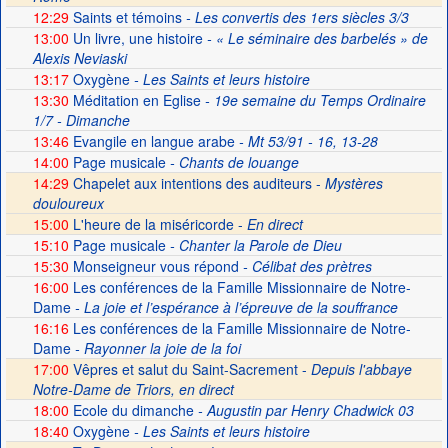
12:29
Saints et témoins
- Les convertis des 1ers siècles 3/3
13:00
Un livre, une histoire
- « Le séminaire des barbelés » de
Alexis Neviaski
13:17
Oxygène
- Les Saints et leurs histoire
13:30
Méditation en Eglise
- 19e semaine du Temps Ordinaire
1/7 - Dimanche
13:46
Evangile en langue arabe
- Mt 53/91 - 16, 13-28
14:00
Page musicale
- Chants de louange
14:29
Chapelet aux intentions des auditeurs -
Mystères
douloureux
15:00
L'heure de la miséricorde -
En direct
15:10
Page musicale
- Chanter la Parole de Dieu
15:30
Monseigneur vous répond
- Célibat des prètres
16:00
Les conférences de la Famille Missionnaire de Notre-
Dame
- La joie et l’espérance à l’épreuve de la souffrance
16:16
Les conférences de la Famille Missionnaire de Notre-
Dame
- Rayonner la joie de la foi
17:00
Vêpres et salut du Saint-Sacrement -
Depuis l'abbaye
Notre-Dame de Triors, en direct
18:00
Ecole du dimanche
- Augustin par Henry Chadwick 03
18:40
Oxygène
- Les Saints et leurs histoire