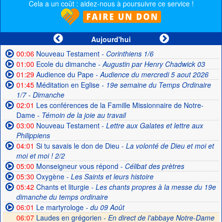
Cela a un coût : aidez-nous à poursuivre ce service !
Aujourd'hui
00:06
Nouveau Testament
- Corinthiens 1/6
01:00
Ecole du dimanche
- Augustin par Henry Chadwick 03
01:29
Audience du Pape
- Audience du mercredi 5 aout 2026
01:45
Méditation en Eglise
- 19e semaine du Temps Ordinaire
1/7 - Dimanche
02:01
Les conférences de la Famille Missionnaire de Notre-
Dame
- Témoin de la joie au travail
03:00
Nouveau Testament
- Lettre aux Galates et lettre aux
Philippiens
04:01
Si tu savais le don de Dieu
- La volonté de Dieu et moi et
moi et moi ! 2/2
05:00
Monseigneur vous répond
- Célibat des prètres
05:30
Oxygène
- Les Saints et leurs histoire
05:42
Chants et liturgie
- Les chants propres à la messe du 19e
dimanche du temps ordinaire
06:01
Le martyrologe
- du 09 Août
06:07
Laudes en grégorien -
En direct de l'abbaye Notre-Dame