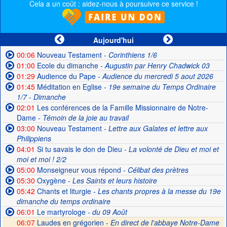
Cela a un coût : aidez-nous à poursuivre ce service !
Aujourd'hui
00:06
Nouveau Testament
- Corinthiens 1/6
01:00
Ecole du dimanche
- Augustin par Henry Chadwick 03
01:29
Audience du Pape
- Audience du mercredi 5 aout 2026
01:45
Méditation en Eglise
- 19e semaine du Temps Ordinaire
1/7 - Dimanche
02:01
Les conférences de la Famille Missionnaire de Notre-
Dame
- Témoin de la joie au travail
03:00
Nouveau Testament
- Lettre aux Galates et lettre aux
Philippiens
04:01
Si tu savais le don de Dieu
- La volonté de Dieu et moi et
moi et moi ! 2/2
05:00
Monseigneur vous répond
- Célibat des prètres
05:30
Oxygène
- Les Saints et leurs histoire
05:42
Chants et liturgie
- Les chants propres à la messe du 19e
dimanche du temps ordinaire
06:01
Le martyrologe
- du 09 Août
06:07
Laudes en grégorien -
En direct de l'abbaye Notre-Dame