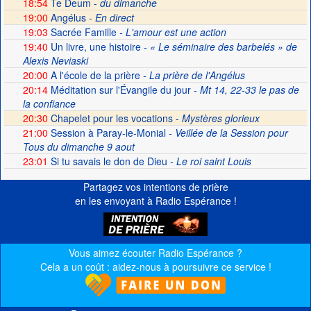
18:54
Te Deum -
du dimanche
19:00
Angélus -
En direct
19:03
Sacrée Famille
- L'amour est une action
19:40
Un livre, une histoire
- « Le séminaire des barbelés » de
Alexis Neviaski
20:00
A l'école de la prière
- La prière de l'Angélus
20:14
Méditation sur l'Évangile du jour
- Mt 14, 22-33 le pas de
la confiance
20:30
Chapelet pour les vocations -
Mystères glorieux
21:00
Session à Paray-le-Monial
- Veillée de la Session pour
Tous du dimanche 9 aout
23:01
Si tu savais le don de Dieu
- Le roi saint Louis
Partagez vos intentions de prière
en les envoyant à Radio Espérance !
Vous aimez écouter Radio Espérance ?
Cela a un coût : aidez-nous à poursuivre ce service !