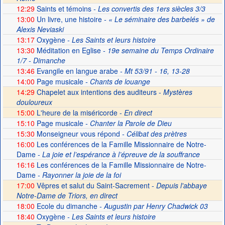
12:29
Saints et témoins
- Les convertis des 1ers siècles 3/3
13:00
Un livre, une histoire
- « Le séminaire des barbelés » de
Alexis Neviaski
13:17
Oxygène
- Les Saints et leurs histoire
13:30
Méditation en Eglise
- 19e semaine du Temps Ordinaire
1/7 - Dimanche
13:46
Evangile en langue arabe
- Mt 53/91 - 16, 13-28
14:00
Page musicale
- Chants de louange
14:29
Chapelet aux intentions des auditeurs -
Mystères
douloureux
15:00
L'heure de la miséricorde -
En direct
15:10
Page musicale
- Chanter la Parole de Dieu
15:30
Monseigneur vous répond
- Célibat des prètres
16:00
Les conférences de la Famille Missionnaire de Notre-
Dame
- La joie et l’espérance à l’épreuve de la souffrance
16:16
Les conférences de la Famille Missionnaire de Notre-
Dame
- Rayonner la joie de la foi
17:00
Vêpres et salut du Saint-Sacrement -
Depuis l'abbaye
Notre-Dame de Triors, en direct
18:00
Ecole du dimanche
- Augustin par Henry Chadwick 03
18:40
Oxygène
- Les Saints et leurs histoire