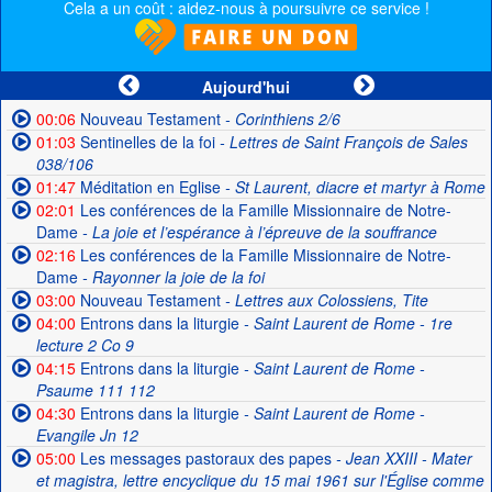
Cela a un coût : aidez-nous à poursuivre ce service !
Aujourd'hui
00:06
Nouveau Testament
- Corinthiens 2/6
01:03
Sentinelles de la foi
- Lettres de Saint François de Sales
038/106
01:47
Méditation en Eglise
- St Laurent, diacre et martyr à Rome
02:01
Les conférences de la Famille Missionnaire de Notre-
Dame
- La joie et l’espérance à l’épreuve de la souffrance
02:16
Les conférences de la Famille Missionnaire de Notre-
Dame
- Rayonner la joie de la foi
03:00
Nouveau Testament
- Lettres aux Colossiens, Tite
04:00
Entrons dans la liturgie
- Saint Laurent de Rome - 1re
lecture 2 Co 9
04:15
Entrons dans la liturgie
- Saint Laurent de Rome -
Psaume 111 112
04:30
Entrons dans la liturgie
- Saint Laurent de Rome -
Evangile Jn 12
05:00
Les messages pastoraux des papes
- Jean XXIII - Mater
et magistra, lettre encyclique du 15 mai 1961 sur l'Église comme