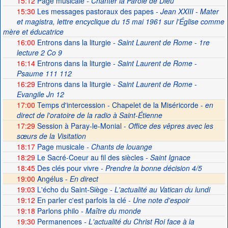
15:12
Page musicale
- Chanter la Parole de Dieu
15:30
Les messages pastoraux des papes
- Jean XXIII - Mater
et magistra, lettre encyclique du 15 mai 1961 sur l'Église comme
mère et éducatrice
16:00
Entrons dans la liturgie
- Saint Laurent de Rome - 1re
lecture 2 Co 9
16:14
Entrons dans la liturgie
- Saint Laurent de Rome -
Psaume 111 112
16:29
Entrons dans la liturgie
- Saint Laurent de Rome -
Evangile Jn 12
17:00
Temps d'intercession - Chapelet de la Miséricorde -
en
direct de l'oratoire de la radio à Saint-Étienne
17:29
Session à Paray-le-Monial -
Office des vêpres avec les
sœurs de la Visitation
18:17
Page musicale
- Chants de louange
18:29
Le Sacré-Coeur au fil des siècles
- Saint Ignace
18:45
Des clés pour vivre
- Prendre la bonne décision 4/5
19:00
Angélus -
En direct
19:03
L'écho du Saint-Siège
- L'actualité au Vatican du lundi
19:12
En parler c'est parfois la clé
- Une note d'espoir
19:18
Parlons philo
- Maître du monde
19:30
Permanences
- L'actualité du Christ Roi face à la