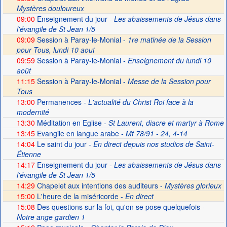
Mystères douloureux
09:00
Enseignement du jour
- Les abaissements de Jésus dans
l'évangile de St Jean 1/5
09:09
Session à Paray-le-Monial -
1re matinée de la Session
pour Tous, lundi 10 aout
09:59
Session à Paray-le-Monial
- Enseignement du lundi 10
août
11:15
Session à Paray-le-Monial -
Messe de la Session pour
Tous
13:00
Permanences
- L'actualité du Christ Roi face à la
modernité
13:30
Méditation en Eglise
- St Laurent, diacre et martyr à Rome
13:45
Evangile en langue arabe
- Mt 78/91 - 24, 4-14
14:04
Le saint du jour
- En direct depuis nos studios de Saint-
Étienne
14:17
Enseignement du jour
- Les abaissements de Jésus dans
l'évangile de St Jean 1/5
14:29
Chapelet aux intentions des auditeurs -
Mystères glorieux
15:00
L'heure de la miséricorde -
En direct
15:08
Des questions sur la foi, qu'on se pose quelquefois
-
Notre ange gardien 1