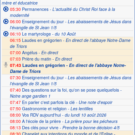
mère et éducatrice
05:30
Permanences
- L'actualité du Christ Roi face à la
modernité
06:00
Enseignement du jour
- Les abaissements de Jésus dans
l'évangile de St Jean 1/5
06:10
Le martyrologe
- du 10 Août
06:15
Laudes en grégorien -
En direct de l'abbaye Notre-Dame
de Triors
07:00
Angélus -
En direct
07:03
Prière du matin -
En direct
07:43
Laudes en grégorien -
En direct de l'abbaye Notre-
Dame de Triors
07:30
Enseignement du jour
- Les abaissements de Jésus dans
l'évangile de St Jean 1/5
07:40
Des questions sur la foi, qu'on se pose quelquefois
-
Notre ange gardien 1
07:47
En parler c'est parfois la clé
- Une note d'espoir
07:50
Gastronomie et religion
- Les lentilles
08:00
Vos RDV aujourd'hui
- du lundi 10 août 2026
08:00
A l'école de la prière
- La prière pour les pécheurs
08:13
Des clés pour vivre
- Prendre la bonne décision 4/5
08:30
Chapelet aux intentions du monde et de l'Eglise -