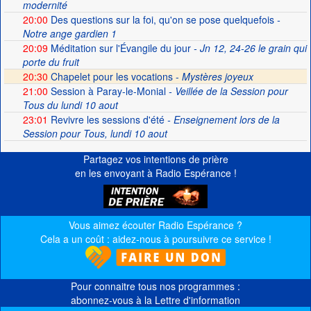
modernité
20:00
Des questions sur la foi, qu'on se pose quelquefois
-
Notre ange gardien 1
20:09
Méditation sur l'Évangile du jour
- Jn 12, 24-26 le grain qui
porte du fruit
20:30
Chapelet pour les vocations -
Mystères joyeux
21:00
Session à Paray-le-Monial
- Veillée de la Session pour
Tous du lundi 10 aout
23:01
Revivre les sessions d'été
- Enseignement lors de la
Session pour Tous, lundi 10 aout
Partagez vos intentions de prière
en les envoyant à Radio Espérance !
Vous aimez écouter Radio Espérance ?
Cela a un coût : aidez-nous à poursuivre ce service !
Pour connaitre tous nos programmes :
abonnez-vous à la Lettre d'information