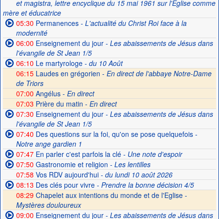
et magistra, lettre encyclique du 15 mai 1961 sur l'Église comme
mère et éducatrice
05:30
Permanences
- L'actualité du Christ Roi face à la
modernité
06:00
Enseignement du jour
- Les abaissements de Jésus dans
l'évangile de St Jean 1/5
06:10
Le martyrologe
- du 10 Août
06:15
Laudes en grégorien -
En direct de l'abbaye Notre-Dame
de Triors
07:00
Angélus -
En direct
07:03
Prière du matin -
En direct
07:30
Enseignement du jour
- Les abaissements de Jésus dans
l'évangile de St Jean 1/5
07:40
Des questions sur la foi, qu'on se pose quelquefois
-
Notre ange gardien 1
07:47
En parler c'est parfois la clé
- Une note d'espoir
07:50
Gastronomie et religion
- Les lentilles
07:58
Vos RDV aujourd'hui
- du lundi 10 août 2026
08:13
Des clés pour vivre
- Prendre la bonne décision 4/5
08:29
Chapelet aux intentions du monde et de l'Eglise -
Mystères douloureux
09:00
Enseignement du jour
- Les abaissements de Jésus dans