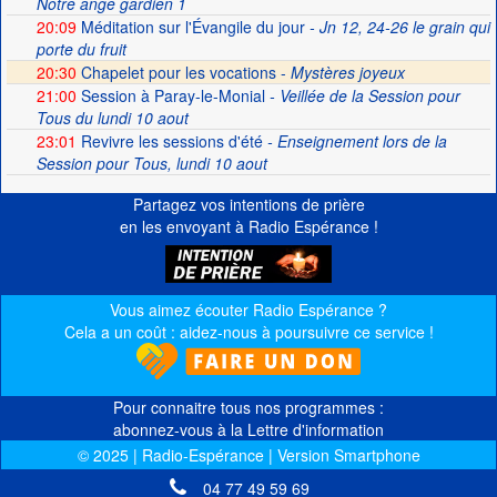
Notre ange gardien 1
20:09
Méditation sur l'Évangile du jour
- Jn 12, 24-26 le grain qui
porte du fruit
20:30
Chapelet pour les vocations -
Mystères joyeux
21:00
Session à Paray-le-Monial
- Veillée de la Session pour
Tous du lundi 10 aout
23:01
Revivre les sessions d'été
- Enseignement lors de la
Session pour Tous, lundi 10 aout
Partagez vos intentions de prière
en les envoyant à Radio Espérance !
Vous aimez écouter Radio Espérance ?
Cela a un coût : aidez-nous à poursuivre ce service !
Pour connaitre tous nos programmes :
abonnez-vous à la Lettre d'information
© 2025 | Radio-Espérance | Version Smartphone
04 77 49 59 69