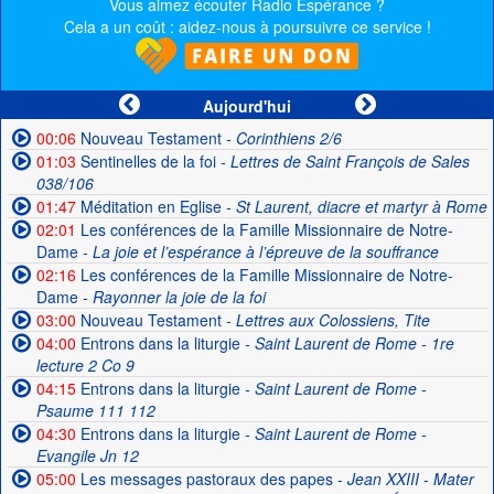
Vous aimez écouter Radio Espérance ?
Cela a un coût : aidez-nous à poursuivre ce service !
Aujourd'hui
00:06
Nouveau Testament
- Corinthiens 2/6
01:03
Sentinelles de la foi
- Lettres de Saint François de Sales
038/106
01:47
Méditation en Eglise
- St Laurent, diacre et martyr à Rome
02:01
Les conférences de la Famille Missionnaire de Notre-
Dame
- La joie et l’espérance à l’épreuve de la souffrance
02:16
Les conférences de la Famille Missionnaire de Notre-
Dame
- Rayonner la joie de la foi
03:00
Nouveau Testament
- Lettres aux Colossiens, Tite
04:00
Entrons dans la liturgie
- Saint Laurent de Rome - 1re
lecture 2 Co 9
04:15
Entrons dans la liturgie
- Saint Laurent de Rome -
Psaume 111 112
04:30
Entrons dans la liturgie
- Saint Laurent de Rome -
Evangile Jn 12
05:00
Les messages pastoraux des papes
- Jean XXIII - Mater