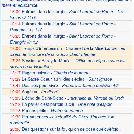
mère et éducatrice
16:00
Entrons dans la liturgie
- Saint Laurent de Rome - 1re
lecture 2 Co 9
16:14
Entrons dans la liturgie
- Saint Laurent de Rome -
Psaume 111 112
16:29
Entrons dans la liturgie
- Saint Laurent de Rome -
Evangile Jn 12
17:00
Temps d'intercession - Chapelet de la Miséricorde -
en
direct de l'oratoire de la radio à Saint-Étienne
17:29
Session à Paray-le-Monial -
Office des vêpres avec les
sœurs de la Visitation
18:17
Page musicale
- Chants de louange
18:29
Le Sacré-Coeur au fil des siècles
- Saint Ignace
18:45
Des clés pour vivre
- Prendre la bonne décision 4/5
19:00
Angélus -
En direct
19:03
L'écho du Saint-Siège
- L'actualité au Vatican du lundi
19:12
En parler c'est parfois la clé
- Une note d'espoir
19:18
Parlons philo
- Maître du monde
19:30
Permanences
- L'actualité du Christ Roi face à la
modernité
20:00
Des questions sur la foi, qu'on se pose quelquefois
-