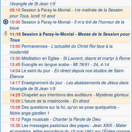
l'évangile de St Jean 1/5
09:10
Session à Paray-le-Monial -
1re matinée de la Session
pour Tous, lundi 10 aout
10:00
Session à Paray-le-Monial
- Il m'a tiré de l'horreur de la
boue
11:15
Session à Paray-le-Monial -
Messe de la Session pour
Tous
13:00
Permanences
- L'actualité du Christ Roi face à la
modernité
13:30
Méditation en Eglise
- St Laurent, diacre et martyr à Rome
13:45
Evangile en langue arabe
- Mt 78/91 - 24, 4-14
14:04
Le saint du jour
- En direct depuis nos studios de Saint-
Étienne
14:17
Enseignement du jour
- Les abaissements de Jésus dans
l'évangile de St Jean 1/5
14:29
Chapelet aux intentions des auditeurs -
Mystères glorieux
15:00
L'heure de la miséricorde -
En direct
15:08
Des questions sur la foi, qu'on se pose quelquefois
-
Notre ange gardien 1
15:12
Page musicale
- Chanter la Parole de Dieu
15:30
Les messages pastoraux des papes
- Jean XXIII - Mater
et magistra, lettre encyclique du 15 mai 1961 sur l'Église comme