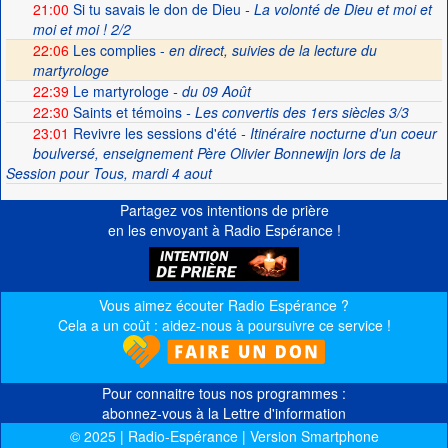
21:00
Si tu savais le don de Dieu
- La volonté de Dieu et moi et
moi et moi ! 2/2
22:06
Les complies -
en direct, suivies de la lecture du
martyrologe
22:39
Le martyrologe
- du 09 Août
22:30
Saints et témoins
- Les convertis des 1ers siècles 3/3
23:01
Revivre les sessions d'été
- Itinéraire nocturne d'un coeur
boulversé, enseignement Père Olivier Bonnewijn lors de la
Session pour Tous, mardi 4 aout
Partagez vos intentions de prière
en les envoyant à Radio Espérance !
Vous aimez écouter Radio Espérance ?
Cela a un coût : aidez-nous à poursuivre ce service !
Pour connaitre tous nos programmes :
abonnez-vous à la Lettre d'information
© 2025 | Radio-Espérance | Version Smartphone