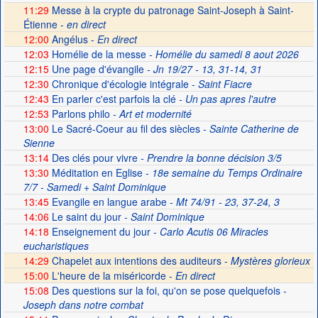
11:29
Messe à la crypte du patronage Saint-Joseph à Saint-
Étienne -
en direct
12:00
Angélus -
En direct
12:03
Homélie de la messe
- Homélie du samedi 8 aout 2026
12:15
Une page d'évangile
- Jn 19/27 - 13, 31-14, 31
12:30
Chronique d'écologie intégrale
- Saint Fiacre
12:43
En parler c'est parfois la clé
- Un pas apres l'autre
12:53
Parlons philo
- Art et modernité
13:00
Le Sacré-Coeur au fil des siècles
- Sainte Catherine de
Sienne
13:14
Des clés pour vivre
- Prendre la bonne décision 3/5
13:30
Méditation en Eglise
- 18e semaine du Temps Ordinaire
7/7 - Samedi + Saint Dominique
13:45
Evangile en langue arabe
- Mt 74/91 - 23, 37-24, 3
14:06
Le saint du jour
- Saint Dominique
14:18
Enseignement du jour
- Carlo Acutis 06 Miracles
eucharistiques
14:29
Chapelet aux intentions des auditeurs -
Mystères glorieux
15:00
L'heure de la miséricorde -
En direct
15:08
Des questions sur la foi, qu'on se pose quelquefois
-
Joseph dans notre combat