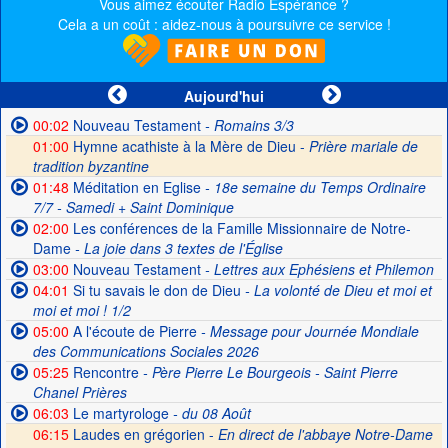
Vous aimez écouter Radio Espérance ?
Cela a un coût : aidez-nous à poursuivre ce service !
Aujourd'hui
00:02
Nouveau Testament
- Romains 3/3
01:00
Hymne acathiste à la Mère de Dieu -
Prière mariale de
tradition byzantine
01:48
Méditation en Eglise
- 18e semaine du Temps Ordinaire
7/7 - Samedi + Saint Dominique
02:00
Les conférences de la Famille Missionnaire de Notre-
Dame
- La joie dans 3 textes de l'Église
03:00
Nouveau Testament
- Lettres aux Ephésiens et Philemon
04:01
Si tu savais le don de Dieu
- La volonté de Dieu et moi et
moi et moi ! 1/2
05:00
A l'écoute de Pierre
- Message pour Journée Mondiale
des Communications Sociales 2026
05:25
Rencontre
- Père Pierre Le Bourgeois - Saint Pierre
Chanel Prières
06:03
Le martyrologe
- du 08 Août
06:15
Laudes en grégorien -
En direct de l'abbaye Notre-Dame