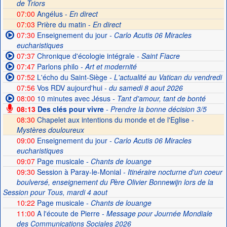
de Triors
07:00
Angélus -
En direct
07:03
Prière du matin -
En direct
07:30
Enseignement du jour
- Carlo Acutis 06 Miracles
eucharistiques
07:37
Chronique d'écologie intégrale
- Saint Fiacre
07:47
Parlons philo
- Art et modernité
07:52
L'écho du Saint-Siège
- L'actualité au Vatican du vendredi
07:56
Vos RDV aujourd'hui
- du samedi 8 aout 2026
08:00
10 minutes avec Jésus
- Tant d'amour, tant de bonté
08:13
Des clés pour vivre
- Prendre la bonne décision 3/5
08:30
Chapelet aux intentions du monde et de l'Eglise -
Mystères douloureux
09:00
Enseignement du jour
- Carlo Acutis 06 Miracles
eucharistiques
09:07
Page musicale
- Chants de louange
09:30
Session à Paray-le-Monial
- Itinéraire nocturne d'un coeur
boulversé, enseignement du Père Olivier Bonnewijn lors de la
Session pour Tous, mardi 4 aout
10:22
Page musicale
- Chants de louange
11:00
A l'écoute de Pierre
- Message pour Journée Mondiale
des Communications Sociales 2026