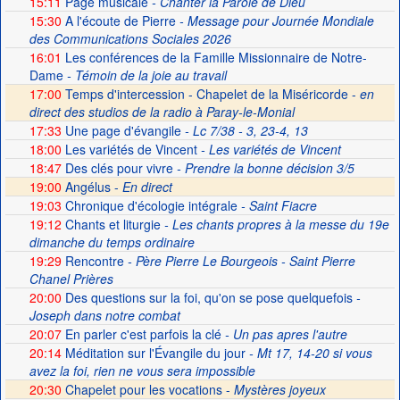
15:11
Page musicale
- Chanter la Parole de Dieu
15:30
A l'écoute de Pierre
- Message pour Journée Mondiale
des Communications Sociales 2026
16:01
Les conférences de la Famille Missionnaire de Notre-
Dame
- Témoin de la joie au travail
17:00
Temps d'intercession - Chapelet de la Miséricorde -
en
direct des studios de la radio à Paray-le-Monial
17:33
Une page d'évangile
- Lc 7/38 - 3, 23-4, 13
18:00
Les variétés de Vincent
- Les variétés de Vincent
18:47
Des clés pour vivre
- Prendre la bonne décision 3/5
19:00
Angélus -
En direct
19:03
Chronique d'écologie intégrale
- Saint Fiacre
19:12
Chants et liturgie
- Les chants propres à la messe du 19e
dimanche du temps ordinaire
19:29
Rencontre
- Père Pierre Le Bourgeois - Saint Pierre
Chanel Prières
20:00
Des questions sur la foi, qu'on se pose quelquefois
-
Joseph dans notre combat
20:07
En parler c'est parfois la clé
- Un pas apres l'autre
20:14
Méditation sur l'Évangile du jour
- Mt 17, 14-20 si vous
avez la foi, rien ne vous sera impossible
20:30
Chapelet pour les vocations -
Mystères joyeux