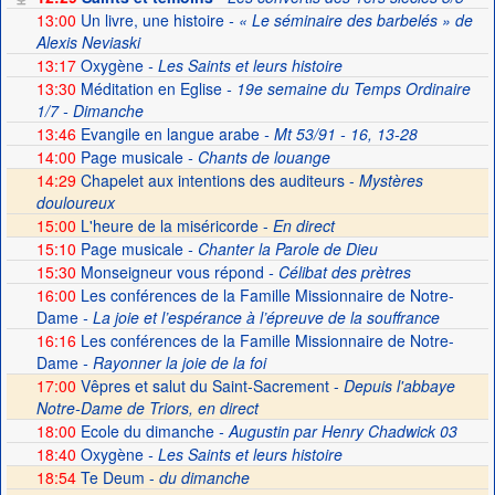
13:00
Un livre, une histoire
- « Le séminaire des barbelés » de
Alexis Neviaski
13:17
Oxygène
- Les Saints et leurs histoire
13:30
Méditation en Eglise
- 19e semaine du Temps Ordinaire
1/7 - Dimanche
13:46
Evangile en langue arabe
- Mt 53/91 - 16, 13-28
14:00
Page musicale
- Chants de louange
14:29
Chapelet aux intentions des auditeurs -
Mystères
douloureux
15:00
L'heure de la miséricorde -
En direct
15:10
Page musicale
- Chanter la Parole de Dieu
15:30
Monseigneur vous répond
- Célibat des prètres
16:00
Les conférences de la Famille Missionnaire de Notre-
Dame
- La joie et l’espérance à l’épreuve de la souffrance
16:16
Les conférences de la Famille Missionnaire de Notre-
Dame
- Rayonner la joie de la foi
17:00
Vêpres et salut du Saint-Sacrement -
Depuis l'abbaye
Notre-Dame de Triors, en direct
18:00
Ecole du dimanche
- Augustin par Henry Chadwick 03
18:40
Oxygène
- Les Saints et leurs histoire
18:54
Te Deum -
du dimanche