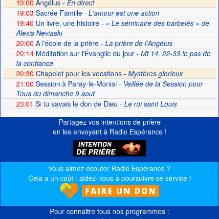
19:00
Angélus -
En direct
19:03
Sacrée Famille
- L'amour est une action
19:40
Un livre, une histoire
- « Le séminaire des barbelés » de
Alexis Neviaski
20:00
A l'école de la prière
- La prière de l'Angélus
20:14
Méditation sur l'Évangile du jour
- Mt 14, 22-33 le pas de
la confiance
20:30
Chapelet pour les vocations -
Mystères glorieux
21:00
Session à Paray-le-Monial
- Veillée de la Session pour
Tous du dimanche 9 aout
23:01
Si tu savais le don de Dieu
- Le roi saint Louis
Partagez vos intentions de prière
en les envoyant à Radio Espérance !
Vous aimez écouter Radio Espérance ?
Cela a un coût : aidez-nous à poursuivre ce service !
Pour connaitre tous nos programmes :