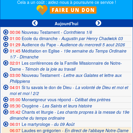
Cela a un coût : aidez-nous à poursuivre ce service !
Aujourd'hui
00:06
Nouveau Testament
- Corinthiens 1/6
01:00
Ecole du dimanche
- Augustin par Henry Chadwick 03
01:29
Audience du Pape
- Audience du mercredi 5 aout 2026
01:45
Méditation en Eglise
- 19e semaine du Temps Ordinaire
1/7 - Dimanche
02:01
Les conférences de la Famille Missionnaire de Notre-
Dame
- Témoin de la joie au travail
03:00
Nouveau Testament
- Lettre aux Galates et lettre aux
Philippiens
04:01
Si tu savais le don de Dieu
- La volonté de Dieu et moi et
moi et moi ! 2/2
05:00
Monseigneur vous répond
- Célibat des prètres
05:30
Oxygène
- Les Saints et leurs histoire
05:42
Chants et liturgie
- Les chants propres à la messe du 19e
dimanche du temps ordinaire
06:01
Le martyrologe
- du 09 Août
06:07
Laudes en grégorien -
En direct de l'abbaye Notre-Dame