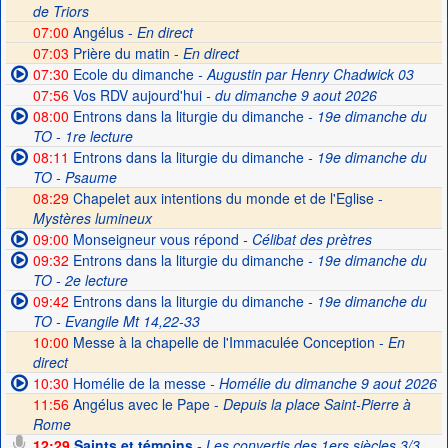
de Triors
07:00
Angélus -
En direct
07:03
Prière du matin -
En direct
07:30
Ecole du dimanche
- Augustin par Henry Chadwick 03
07:56
Vos RDV aujourd'hui
- du dimanche 9 aout 2026
08:00
Entrons dans la liturgie du dimanche
- 19e dimanche du
TO - 1re lecture
08:11
Entrons dans la liturgie du dimanche
- 19e dimanche du
TO - Psaume
08:29
Chapelet aux intentions du monde et de l'Eglise -
Mystères lumineux
09:00
Monseigneur vous répond
- Célibat des prètres
09:32
Entrons dans la liturgie du dimanche
- 19e dimanche du
TO - 2e lecture
09:42
Entrons dans la liturgie du dimanche
- 19e dimanche du
TO - Evangile Mt 14,22-33
10:00
Messe à la chapelle de l'Immaculée Conception -
En
direct
10:30
Homélie de la messe
- Homélie du dimanche 9 aout 2026
11:56
Angélus avec le Pape -
Depuis la place Saint-Pierre à
Rome
12:29
Saints et témoins
- Les convertis des 1ers siècles 3/3