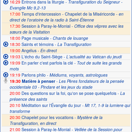
16:29
Entrons dans la liturgie
- Transfiguration du Seigneur -
Evangile Mc 9,2-13
17:00
Temps d'intercession - Chapelet de la Miséricorde -
en
direct de l'oratoire de la radio à Saint-Étienne
17:30
Session à Paray-le-Monial -
Office des vêpres avec les
sœurs de la Visitation
18:00
Page musicale
- Chants de louange
18:30
Saints et témoins
- La Transfiguration
19:00
Angélus -
En direct
19:03
L'écho du Saint-Siège
- L'actualité au Vatican du jeudi
19:09
En parler c'est parfois la clé
- Tout de suite les grands
mots
19:19
Parlons philo
- Médiums, voyants, astrologues
19:30
Matière à penser
- Les Pères fondateurs de la pensée
occidentale 03 - Pindare et les jeux du stade
20:00
Des questions sur la foi, qu'on se pose quelquefois
- La
présence des saints
20:10
Méditation sur l'Évangile du jour
- Mt 17, 1-9 la lumiere qui
transforme
20:30
Chapelet pour les vocations -
Mystère de la
Transfiguration, en direct
21:00
Session à Paray-le-Monial
- Veillée de la Session pour