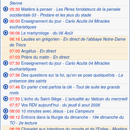
Sienne
05:30
Matière à penser
- Les Pères fondateurs de la pensée
occidentale 03 - Pindare et les jeux du stade
06:00
Enseignement du jour
- Carlo Acutis 04 Miracles
eucharistiques
06:06
Le martyrologe
- du 06 Août
06:16
Laudes en grégorien -
En direct de l'abbaye Notre-Dame
de Triors
07:00
Angélus -
En direct
07:03
Prière du matin -
En direct
07:30
Enseignement du jour
- Carlo Acutis 04 Miracles
eucharistiques
07:36
Des questions sur la foi, qu'on se pose quelquefois
- La
présence des saints
07:46
En parler c'est parfois la clé
- Tout de suite les grands
mots
07:50
L'écho du Saint-Siège
- L'actualité au Vatican du mercredi
07:57
Vos RDV aujourd'hui
- du jeudi 6 aout 2026
08:00
10 minutes avec Jésus
- Les Campeurs
08:12
Entrons dans la liturgie du dimanche
- 19e dimanche du
TO - 2e lecture
08:29
Chapelet aux intentions du monde et de l'Eglise -
Mystère