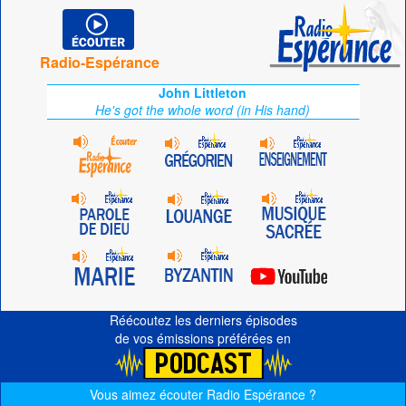
Radio-Espérance
John Littleton
He's got the whole word (in His hand)
Réécoutez les derniers épisodes
de vos émissions préférées en
Vous aimez écouter Radio Espérance ?