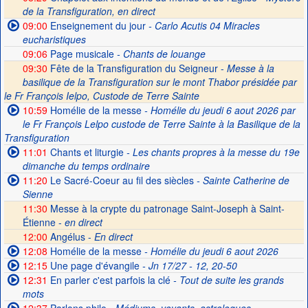
de la Transfiguration, en direct
09:00
Enseignement du jour
- Carlo Acutis 04 Miracles
eucharistiques
09:06
Page musicale
- Chants de louange
09:30
Fête de la Transfiguration du Seigneur -
Messe à la
basilique de la Transfiguration sur le mont Thabor présidée par
le Fr François Ielpo, Custode de Terre Sainte
10:59
Homélie de la messe
- Homélie du jeudi 6 aout 2026 par
le Fr François Lelpo custode de Terre Sainte à la Basilique de la
Transfiguration
11:01
Chants et liturgie
- Les chants propres à la messe du 19e
dimanche du temps ordinaire
11:20
Le Sacré-Coeur au fil des siècles
- Sainte Catherine de
Sienne
11:30
Messe à la crypte du patronage Saint-Joseph à Saint-
Étienne -
en direct
12:00
Angélus -
En direct
12:08
Homélie de la messe
- Homélie du jeudi 6 aout 2026
12:15
Une page d'évangile
- Jn 17/27 - 12, 20-50
12:31
En parler c'est parfois la clé
- Tout de suite les grands
mots