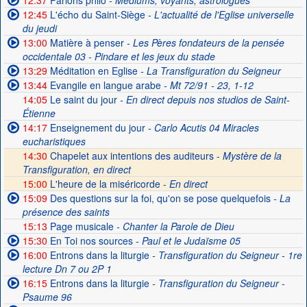
12:37
Parlons philo
- Médiums, voyants, astrologues
12:45
L'écho du Saint-Siège
- L'actualité de l'Eglise universelle
du jeudi
13:00
Matière à penser
- Les Pères fondateurs de la pensée
occidentale 03 - Pindare et les jeux du stade
13:29
Méditation en Eglise
- La Transfiguration du Seigneur
13:44
Evangile en langue arabe
- Mt 72/91 - 23, 1-12
14:05
Le saint du jour
- En direct depuis nos studios de Saint-
Étienne
14:17
Enseignement du jour
- Carlo Acutis 04 Miracles
eucharistiques
14:30
Chapelet aux intentions des auditeurs -
Mystère de la
Transfiguration, en direct
15:00
L'heure de la miséricorde -
En direct
15:09
Des questions sur la foi, qu'on se pose quelquefois
- La
présence des saints
15:13
Page musicale
- Chanter la Parole de Dieu
15:30
En Toi nos sources
- Paul et le Judaïsme 05
16:00
Entrons dans la liturgie
- Transfiguration du Seigneur - 1re
lecture Dn 7 ou 2P 1
16:15
Entrons dans la liturgie
- Transfiguration du Seigneur -
Psaume 96