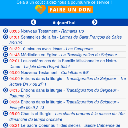
Cela a un coût : aidez-nous à poursuivre ce service !
Aujourd'hui
00:05
Nouveau Testament
- Romains 1/3
01:01
Sentinelles de la foi
- Lettres de Saint François de Sales
36/106
01:32
10 minutes avec Jésus
- Les Campeurs
01:48
Méditation en Eglise
- La Transfiguration du Seigneur
02:01
Les conférences de la Famille Missionnaire de Notre-
Dame
- La joie dans l’Esprit-Saint
03:00
Nouveau Testament
- Corinthiens 6/6
04:00
Entrons dans la liturgie
- Transfiguration du Seigneur - 1re
lecture Dn 7 ou 2P 1
04:15
Entrons dans la liturgie
- Transfiguration du Seigneur -
Psaume 96
04:34
Entrons dans la liturgie
- Transfiguration du Seigneur -
Evangile Mc 9,2-13
05:00
Chants et liturgie
- Les chants propres à la messe du 19e
dimanche du temps ordinaire
05:21
Le Sacré-Coeur au fil des siècles
- Sainte Catherine de