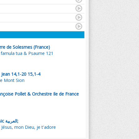
rre de Solesmes (France)
a famula tua & Psaume 121
 Jean 14,1-20 15,1-4
le Mont Sion
nçoise Pollet & Orchestre Ile de France
, Emmanuel Music العربية;
يسوع أعبدك ر - Jésus, mon Dieu, je t'adore