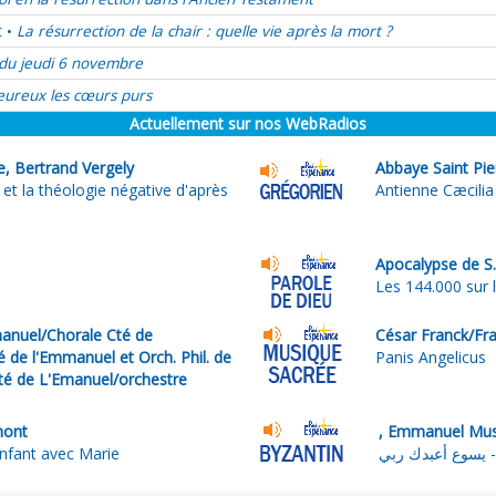
t
La résurrection de la chair : quelle vie après la mort ?
•
du jeudi 6 novembre
ureux les cœurs purs
Actuellement sur nos WebRadios
e, Bertrand Vergely
Abbaye Saint Pie
 et la théologie négative d'après
Antienne Cæcili
Apocalypse de S.
Les 144.000 sur 
nuel/Chorale Cté de
César Franck/Fra
 de l'Emmanuel et Orch. Phil. de
Panis Angelicus
té de L'Emanuel/orchestre
t
mont
nfant avec Marie
بي