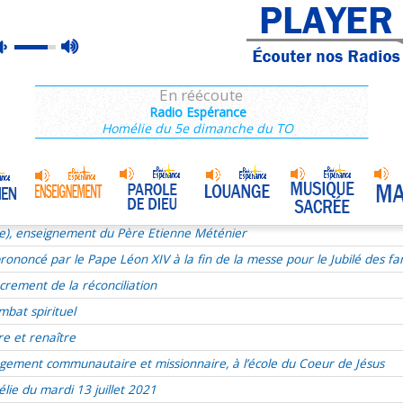
ie), enseignement du Père Etienne Méténier
max
mute
ie du 17e dimanche du TO le 24 juillet 2022
volume
ous, Jésus se livre
En réécoute
xualité
Radio Espérance
Homélie du 5e dimanche du TO
aints
r de Dieu
udry
Homélie du 9 juillet 2017
•
t liturgie
ie), enseignement du Père Etienne Méténier
ononcé par le Pape Léon XIV à la fin de la messe pour le Jubilé des fam
crement de la réconciliation
mbat spirituel
re et renaître
gement communautaire et missionnaire, à l’école du Coeur de Jésus
lie du mardi 13 juillet 2021