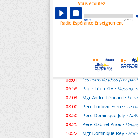
Vous écoutez
00:01
Les noms de Jésus (1er part
00:58
Père Ludovic Frère
Homél
•
00:00
-13:47
Radio Espérance Enseignement
01:11
Mgr Benoît Rivière
Pour n
•
01:54
Père Denis Sonet †
La se
•
02:53
Sœur Laure
Des couples s
•
03:46
Mgr Yves Le Saux
L'Amou
•
04:44
Père Emmanuel du Boisba
05:02
Père Guilmard
Adoration e
•
06:01
Les noms de Jésus (1er part
06:58
Pape Léon XIV
Message pr
•
07:03
Mgr André Léonard
Le sa
•
08:00
Père Ludovic Frère
Le co
•
08:50
Père Dominique Joly
Naît
•
09:25
Père Gabriel Priou
L’enga
•
10:22
Mgr Dominique Rey
Homé
•