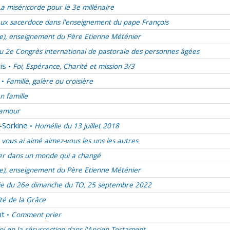
La miséricorde pour le 3e millénaire
ux sacerdoce dans l'enseignement du pape François
ie), enseignement du Père Etienne Méténier
u 2e Congrès international de pastorale des personnes âgées
is
Foi, Espérance, Charité et mission 3/3
•
Famille, galère ou croisière
•
en famille
d’amour
-Sorkine
Homélie du 13 juillet 2018
•
vous ai aimé aimez-vous les uns les autres
er dans un monde qui a changé
ie), enseignement du Père Etienne Méténier
e du 26e dimanche du TO, 25 septembre 2022
ité de la Grâce
nt
Comment prier
•
oi en la résurrection dans l'Ancien Testament