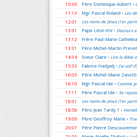
10:30
Père Dominique Aubert
•
11:13
Mgr Pascal Roland
Les de
•
12:01
Les noms de Jésus (1er part
13:01
Pape Léon XIV
Discours a
•
13:12
Frère Paul-Marie Cathelina
13:31
Père Michel-Martin Prevel
14:34
Soeur Claire
Lire la Bible 
•
15:33
Fabrice Hadjadj
J’ai soif 
•
16:03
Père Michel-Marie Zanotti
16:10
Mgr Pascal Ide
Comme je 
•
17:11
Père Pascal Ide
Se repos
•
18:01
Les noms de Jésus (1er part
18:58
Père Jean Tardy †
Homéli
•
19:09
Père Geoffroy Marie
Tra
•
20:07
Père Pierre Descouvemo
21:05
Marie-Noëlle Thabut
La f
•