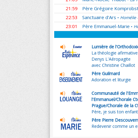
21:59
Père Grégoire Komprobs
22:53
Sanctuaire d'Ars
Homélie 
•
23:01
Père Emmanuel-Marie
He
•
Lumière de l'Orthodoxi
La théologie afirmative
Denys L'Aéropagite
avec Christine Chaillot
Père Guilmard
Adoration et liturgie
Communauté de l'Emma
l'Emmanuel/Chorale Cté
Prague/Chorale de la C
Père, je suis ton enfan
Père Pierre Descouve
Redevenir comme un e