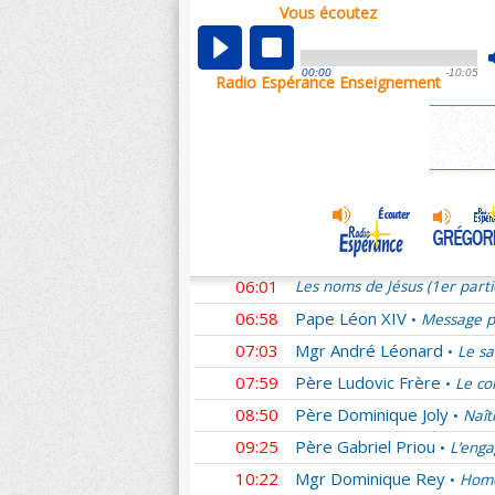
Vous écoutez
00:01
Les noms de Jésus (1er part
00:58
Père Ludovic Frère
Homél
•
00:00
-10:05
Radio Espérance Enseignement
01:11
Mgr Benoît Rivière
Pour n
•
01:54
Père Denis Sonet †
La se
•
02:53
Sœur Laure
Des couples s
•
03:46
Mgr Yves Le Saux
L'Amou
•
04:44
Père Emmanuel du Boisba
05:02
Père Guilmard
Adoration e
•
06:01
Les noms de Jésus (1er part
06:58
Pape Léon XIV
Message pr
•
07:03
Mgr André Léonard
Le sa
•
07:59
Père Ludovic Frère
Le co
•
08:50
Père Dominique Joly
Naît
•
09:25
Père Gabriel Priou
L’enga
•
10:22
Mgr Dominique Rey
Homé
•