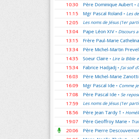
10:30
Père Dominique Aubert
•
11:15
Mgr Pascal Roland
Les de
•
12:05
Les noms de Jésus (1er part
13:04
Pape Léon XIV
Discours a
•
13:15
Frère Paul-Marie Cathelina
13:34
Père Michel-Martin Prevel
14:35
Soeur Claire
Lire la Bible 
•
15:34
Fabrice Hadjadj
J’ai soif 
•
16:03
Père Michel-Marie Zanotti
16:09
Mgr Pascal Ide
Comme je 
•
17:08
Père Pascal Ide
Se repos
•
17:59
Les noms de Jésus (1er part
18:56
Père Jean Tardy †
Homéli
•
19:07
Père Geoffroy Marie
Tra
•
20:06
Père Pierre Descouvemo