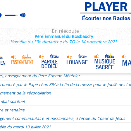
ie), enseignement du Père Etienne Méténier
max
mute
ie du 17e dimanche du TO le 24 juillet 2022
volume
ous, Jésus se livre
En réécoute
xualité
Père Emmanuel du Boisbaudry
Homélie du 33e dimanche du TO le 14 novembre 2021
aints
r de Dieu
udry
Homélie du 9 juillet 2017
•
t liturgie
ie), enseignement du Père Etienne Méténier
ononcé par le Pape Léon XIV à la fin de la messe pour le Jubilé des fam
crement de la réconciliation
mbat spirituel
re et renaître
gement communautaire et missionnaire, à l’école du Coeur de Jésus
lie du mardi 13 juillet 2021