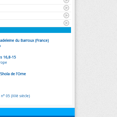
adeleine du Barroux (France)
a
s 16,8-15
rope
Shola de l'Orne
 n° 05 (XIIè siècle)