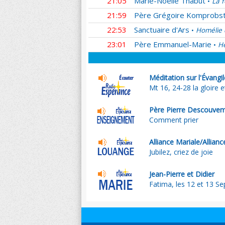
21:05
Marie-Noëlle Thabut
La f
•
21:59
Père Grégoire Komprobs
22:53
Sanctuaire d'Ars
Homélie 
•
23:01
Père Emmanuel-Marie
He
•
Méditation sur l'Évangi
Mt 16, 24-28 la gloire et
Père Pierre Descouve
Comment prier
Alliance Mariale/Allianc
Jubilez, criez de joie
Jean-Pierre et Didier
Fatima, les 12 et 13 S