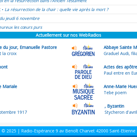
oi en la résurrection dans l'Ancien Testament
t
La résurrection de la chair : quelle vie après la mort ?
•
du jeudi 6 novembre
ureux les cœurs purs
Actuellement sur nos WebRadios
le du jour, Emanuelle Pastore
Abbaye Sainte M
 la croix
Graduel Audi, fili
mont
Actes des apôtre
Paul entre en Eu
e Mariale
Anne-Marie Hue/
Tebe poem
, Byzantin
eptembre 1917
Stycheron d'avril
© 2025 | Radio-Espérance 9 av Benoît Charvet 42000 Saint-Etienne