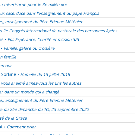
La miséricorde pour le 3e millénaire
ux sacerdoce dans l'enseignement du pape François
ie), enseignement du Père Etienne Méténier
u 2e Congrès international de pastorale des personnes âgées
is
Foi, Espérance, Charité et mission 3/3
•
Famille, galère ou croisière
•
en famille
d’amour
-Sorkine
Homélie du 13 juillet 2018
•
vous ai aimé aimez-vous les uns les autres
er dans un monde qui a changé
ie), enseignement du Père Etienne Méténier
e du 26e dimanche du TO, 25 septembre 2022
ité de la Grâce
nt
Comment prier
•