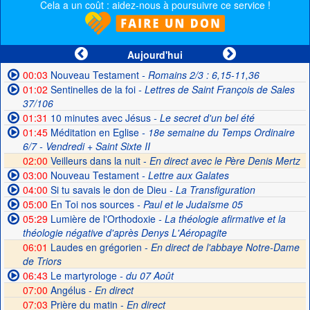
Cela a un coût : aidez-nous à poursuivre ce service !
Aujourd'hui
00:03
Nouveau Testament
- Romains 2/3 : 6,15-11,36
01:02
Sentinelles de la foi
- Lettres de Saint François de Sales
37/106
01:31
10 minutes avec Jésus
- Le secret d'un bel été
01:45
Méditation en Eglise
- 18e semaine du Temps Ordinaire
6/7 - Vendredi + Saint Sixte II
02:00
Veilleurs dans la nuit -
En direct avec le Père Denis Mertz
03:00
Nouveau Testament
- Lettre aux Galates
04:00
Si tu savais le don de Dieu
- La Transfiguration
05:00
En Toi nos sources
- Paul et le Judaïsme 05
05:29
Lumière de l'Orthodoxie
- La théologie afirmative et la
théologie négative d'après Denys L'Aéropagite
06:01
Laudes en grégorien -
En direct de l'abbaye Notre-Dame
de Triors
06:43
Le martyrologe
- du 07 Août
07:00
Angélus -
En direct
07:03
Prière du matin -
En direct