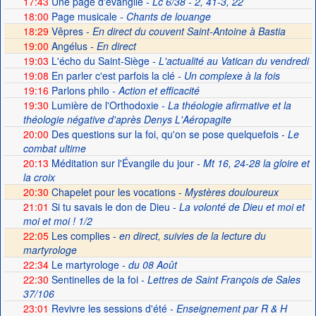
17:43
Une page d'évangile
- Lc 6/38 - 2, 41-3, 22
18:00
Page musicale
- Chants de louange
18:29
Vêpres -
En direct du couvent Saint-Antoine à Bastia
19:00
Angélus -
En direct
19:03
L'écho du Saint-Siège
- L'actualité au Vatican du vendredi
19:08
En parler c'est parfois la clé
- Un complexe à la fois
19:16
Parlons philo
- Action et efficacité
19:30
Lumière de l'Orthodoxie
- La théologie afirmative et la
théologie négative d'après Denys L'Aéropagite
20:00
Des questions sur la foi, qu'on se pose quelquefois
- Le
combat ultime
20:13
Méditation sur l'Évangile du jour
- Mt 16, 24-28 la gloire et
la croix
20:30
Chapelet pour les vocations -
Mystères douloureux
21:01
Si tu savais le don de Dieu
- La volonté de Dieu et moi et
moi et moi ! 1/2
22:05
Les complies -
en direct, suivies de la lecture du
martyrologe
22:34
Le martyrologe
- du 08 Août
22:30
Sentinelles de la foi
- Lettres de Saint François de Sales
37/106
23:01
Revivre les sessions d'été
- Enseignement par R & H