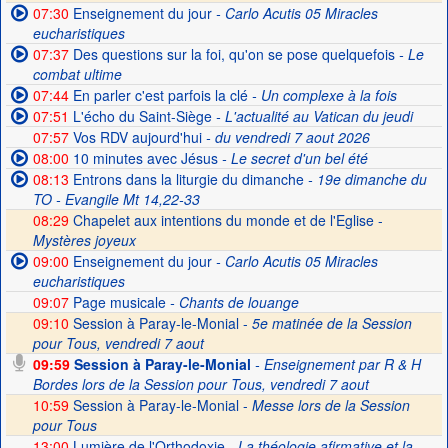
07:30
Enseignement du jour
- Carlo Acutis 05 Miracles
eucharistiques
07:37
Des questions sur la foi, qu'on se pose quelquefois
- Le
combat ultime
07:44
En parler c'est parfois la clé
- Un complexe à la fois
07:51
L'écho du Saint-Siège
- L'actualité au Vatican du jeudi
07:57
Vos RDV aujourd'hui
- du vendredi 7 aout 2026
08:00
10 minutes avec Jésus
- Le secret d'un bel été
08:13
Entrons dans la liturgie du dimanche
- 19e dimanche du
TO - Evangile Mt 14,22-33
08:29
Chapelet aux intentions du monde et de l'Eglise -
Mystères joyeux
09:00
Enseignement du jour
- Carlo Acutis 05 Miracles
eucharistiques
09:07
Page musicale
- Chants de louange
09:10
Session à Paray-le-Monial -
5e matinée de la Session
pour Tous, vendredi 7 aout
09:59
Session à Paray-le-Monial
- Enseignement par R & H
Bordes lors de la Session pour Tous, vendredi 7 aout
10:59
Session à Paray-le-Monial -
Messe lors de la Session
pour Tous
13:00
Lumière de l'Orthodoxie
- La théologie afirmative et la