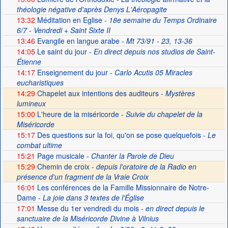
théologie négative d'après Denys L'Aéropagite
13:32
Méditation en Eglise
- 18e semaine du Temps Ordinaire
6/7 - Vendredi + Saint Sixte II
13:46
Evangile en langue arabe
- Mt 73/91 - 23, 13-36
14:05
Le saint du jour
- En direct depuis nos studios de Saint-
Étienne
14:17
Enseignement du jour
- Carlo Acutis 05 Miracles
eucharistiques
14:29
Chapelet aux intentions des auditeurs -
Mystères
lumineux
15:00
L'heure de la miséricorde -
Suivie du chapelet de la
Miséricorde
15:17
Des questions sur la foi, qu'on se pose quelquefois
- Le
combat ultime
15:21
Page musicale
- Chanter la Parole de Dieu
15:29
Chemin de croix -
depuis l'oratoire de la Radio en
présence d'un fragment de la Vraie Croix
16:01
Les conférences de la Famille Missionnaire de Notre-
Dame
- La joie dans 3 textes de l'Église
17:01
Messe du 1er vendredi du mois
- en direct depuis le
sanctuaire de la Miséricorde Divine à Vilnius