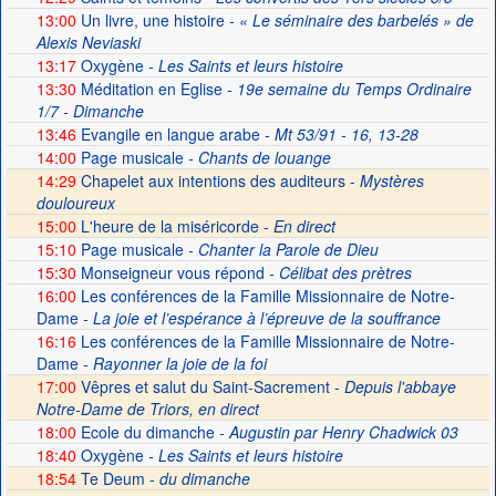
13:00
Un livre, une histoire
- « Le séminaire des barbelés » de
Alexis Neviaski
13:17
Oxygène
- Les Saints et leurs histoire
13:30
Méditation en Eglise
- 19e semaine du Temps Ordinaire
1/7 - Dimanche
13:46
Evangile en langue arabe
- Mt 53/91 - 16, 13-28
14:00
Page musicale
- Chants de louange
14:29
Chapelet aux intentions des auditeurs -
Mystères
douloureux
15:00
L'heure de la miséricorde -
En direct
15:10
Page musicale
- Chanter la Parole de Dieu
15:30
Monseigneur vous répond
- Célibat des prètres
16:00
Les conférences de la Famille Missionnaire de Notre-
Dame
- La joie et l’espérance à l’épreuve de la souffrance
16:16
Les conférences de la Famille Missionnaire de Notre-
Dame
- Rayonner la joie de la foi
17:00
Vêpres et salut du Saint-Sacrement -
Depuis l'abbaye
Notre-Dame de Triors, en direct
18:00
Ecole du dimanche
- Augustin par Henry Chadwick 03
18:40
Oxygène
- Les Saints et leurs histoire
18:54
Te Deum -
du dimanche