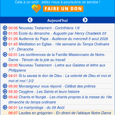
Cela a un coût : aidez-nous à poursuivre ce service !
Aujourd'hui
00:06
Nouveau Testament
- Corinthiens 1/6
01:00
Ecole du dimanche
- Augustin par Henry Chadwick 03
01:29
Audience du Pape
- Audience du mercredi 5 aout 2026
01:45
Méditation en Eglise
- 19e semaine du Temps Ordinaire
1/7 - Dimanche
02:01
Les conférences de la Famille Missionnaire de Notre-
Dame
- Témoin de la joie au travail
03:00
Nouveau Testament
- Lettre aux Galates et lettre aux
Philippiens
04:01
Si tu savais le don de Dieu
- La volonté de Dieu et moi et
moi et moi ! 2/2
05:00
Monseigneur vous répond
- Célibat des prètres
05:30
Oxygène
- Les Saints et leurs histoire
05:42
Chants et liturgie
- Les chants propres à la messe du 19e
dimanche du temps ordinaire
06:01
Le martyrologe
- du 09 Août
06:07
Laudes en grégorien -
En direct de l'abbaye Notre-Dame