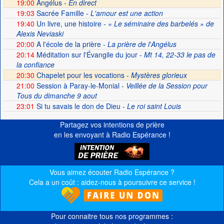
19:00
Angélus -
En direct
19:03
Sacrée Famille
- L'amour est une action
19:40
Un livre, une histoire
- « Le séminaire des barbelés » de
Alexis Neviaski
20:00
A l'école de la prière
- La prière de l'Angélus
20:14
Méditation sur l'Évangile du jour
- Mt 14, 22-33 le pas de
la confiance
20:30
Chapelet pour les vocations -
Mystères glorieux
21:00
Session à Paray-le-Monial
- Veillée de la Session pour
Tous du dimanche 9 aout
23:01
Si tu savais le don de Dieu
- Le roi saint Louis
Partagez vos intentions de prière
en les envoyant à Radio Espérance !
Vous aimez écouter Radio Espérance ?
Cela a un coût : aidez-nous à poursuivre ce service !
Pour connaitre tous nos programmes :