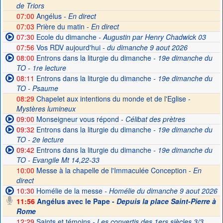
de Triors
07:00
Angélus -
En direct
07:03
Prière du matin -
En direct
07:30
Ecole du dimanche
- Augustin par Henry Chadwick 03
07:56
Vos RDV aujourd'hui
- du dimanche 9 aout 2026
08:00
Entrons dans la liturgie du dimanche
- 19e dimanche du
TO - 1re lecture
08:11
Entrons dans la liturgie du dimanche
- 19e dimanche du
TO - Psaume
08:29
Chapelet aux intentions du monde et de l'Eglise -
Mystères lumineux
09:00
Monseigneur vous répond
- Célibat des prètres
09:32
Entrons dans la liturgie du dimanche
- 19e dimanche du
TO - 2e lecture
09:42
Entrons dans la liturgie du dimanche
- 19e dimanche du
TO - Evangile Mt 14,22-33
10:00
Messe à la chapelle de l'Immaculée Conception -
En
direct
10:30
Homélie de la messe
- Homélie du dimanche 9 aout 2026
11:56
Angélus avec le Pape -
Depuis la place Saint-Pierre à
Rome
12:29
Saints et témoins
- Les convertis des 1ers siècles 3/3