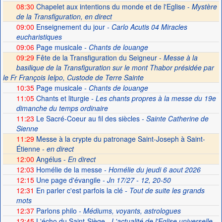
08:30
Chapelet aux intentions du monde et de l'Eglise -
Mystère
de la Transfiguration, en direct
09:00
Enseignement du jour
- Carlo Acutis 04 Miracles
eucharistiques
09:06
Page musicale
- Chants de louange
09:29
Fête de la Transfiguration du Seigneur -
Messe à la
basilique de la Transfiguration sur le mont Thabor présidée par
le Fr François Ielpo, Custode de Terre Sainte
10:35
Page musicale
- Chants de louange
11:05
Chants et liturgie
- Les chants propres à la messe du 19e
dimanche du temps ordinaire
11:23
Le Sacré-Coeur au fil des siècles
- Sainte Catherine de
Sienne
11:29
Messe à la crypte du patronage Saint-Joseph à Saint-
Étienne -
en direct
12:00
Angélus -
En direct
12:03
Homélie de la messe
- Homélie du jeudi 6 aout 2026
12:15
Une page d'évangile
- Jn 17/27 - 12, 20-50
12:31
En parler c'est parfois la clé
- Tout de suite les grands
mots
12:37
Parlons philo
- Médiums, voyants, astrologues
12:45
L'écho du Saint-Siège
- L'actualité de l'Eglise universelle