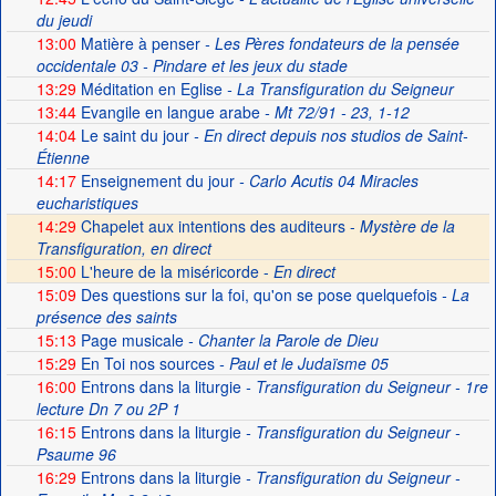
du jeudi
13:00
Matière à penser
- Les Pères fondateurs de la pensée
occidentale 03 - Pindare et les jeux du stade
13:29
Méditation en Eglise
- La Transfiguration du Seigneur
13:44
Evangile en langue arabe
- Mt 72/91 - 23, 1-12
14:04
Le saint du jour
- En direct depuis nos studios de Saint-
Étienne
14:17
Enseignement du jour
- Carlo Acutis 04 Miracles
eucharistiques
14:29
Chapelet aux intentions des auditeurs -
Mystère de la
Transfiguration, en direct
15:00
L'heure de la miséricorde -
En direct
15:09
Des questions sur la foi, qu'on se pose quelquefois
- La
présence des saints
15:13
Page musicale
- Chanter la Parole de Dieu
15:29
En Toi nos sources
- Paul et le Judaïsme 05
16:00
Entrons dans la liturgie
- Transfiguration du Seigneur - 1re
lecture Dn 7 ou 2P 1
16:15
Entrons dans la liturgie
- Transfiguration du Seigneur -
Psaume 96
16:29
Entrons dans la liturgie
- Transfiguration du Seigneur -