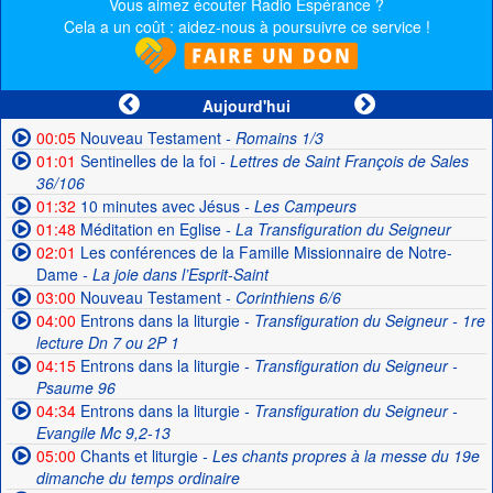
Vous aimez écouter Radio Espérance ?
Cela a un coût : aidez-nous à poursuivre ce service !
Aujourd'hui
00:05
Nouveau Testament
- Romains 1/3
01:01
Sentinelles de la foi
- Lettres de Saint François de Sales
36/106
01:32
10 minutes avec Jésus
- Les Campeurs
01:48
Méditation en Eglise
- La Transfiguration du Seigneur
02:01
Les conférences de la Famille Missionnaire de Notre-
Dame
- La joie dans l’Esprit-Saint
03:00
Nouveau Testament
- Corinthiens 6/6
04:00
Entrons dans la liturgie
- Transfiguration du Seigneur - 1re
lecture Dn 7 ou 2P 1
04:15
Entrons dans la liturgie
- Transfiguration du Seigneur -
Psaume 96
04:34
Entrons dans la liturgie
- Transfiguration du Seigneur -
Evangile Mc 9,2-13
05:00
Chants et liturgie
- Les chants propres à la messe du 19e
dimanche du temps ordinaire