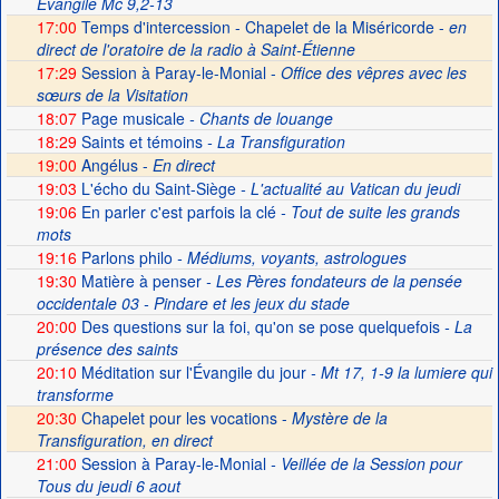
Evangile Mc 9,2-13
17:00
Temps d'intercession - Chapelet de la Miséricorde -
en
direct de l'oratoire de la radio à Saint-Étienne
17:29
Session à Paray-le-Monial -
Office des vêpres avec les
sœurs de la Visitation
18:07
Page musicale
- Chants de louange
18:29
Saints et témoins
- La Transfiguration
19:00
Angélus -
En direct
19:03
L'écho du Saint-Siège
- L'actualité au Vatican du jeudi
19:06
En parler c'est parfois la clé
- Tout de suite les grands
mots
19:16
Parlons philo
- Médiums, voyants, astrologues
19:30
Matière à penser
- Les Pères fondateurs de la pensée
occidentale 03 - Pindare et les jeux du stade
20:00
Des questions sur la foi, qu'on se pose quelquefois
- La
présence des saints
20:10
Méditation sur l'Évangile du jour
- Mt 17, 1-9 la lumiere qui
transforme
20:30
Chapelet pour les vocations -
Mystère de la
Transfiguration, en direct
21:00
Session à Paray-le-Monial
- Veillée de la Session pour
Tous du jeudi 6 aout