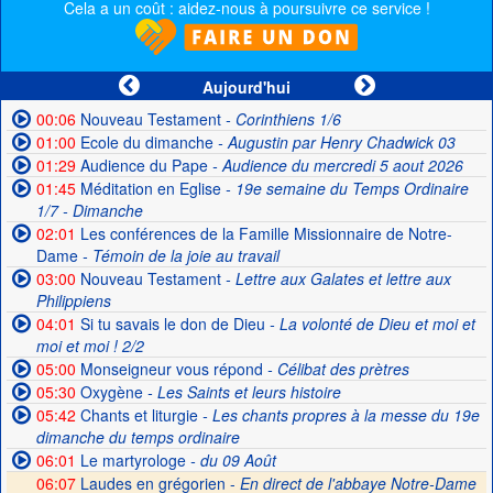
Cela a un coût : aidez-nous à poursuivre ce service !
Aujourd'hui
00:06
Nouveau Testament
- Corinthiens 1/6
01:00
Ecole du dimanche
- Augustin par Henry Chadwick 03
01:29
Audience du Pape
- Audience du mercredi 5 aout 2026
01:45
Méditation en Eglise
- 19e semaine du Temps Ordinaire
1/7 - Dimanche
02:01
Les conférences de la Famille Missionnaire de Notre-
Dame
- Témoin de la joie au travail
03:00
Nouveau Testament
- Lettre aux Galates et lettre aux
Philippiens
04:01
Si tu savais le don de Dieu
- La volonté de Dieu et moi et
moi et moi ! 2/2
05:00
Monseigneur vous répond
- Célibat des prètres
05:30
Oxygène
- Les Saints et leurs histoire
05:42
Chants et liturgie
- Les chants propres à la messe du 19e
dimanche du temps ordinaire
06:01
Le martyrologe
- du 09 Août
06:07
Laudes en grégorien -
En direct de l'abbaye Notre-Dame