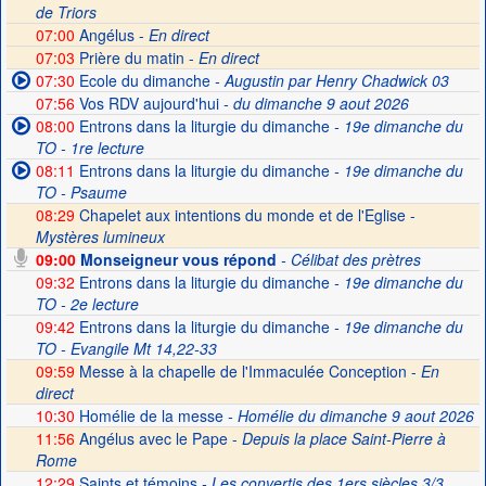
de Triors
07:00
Angélus -
En direct
07:03
Prière du matin -
En direct
07:30
Ecole du dimanche
- Augustin par Henry Chadwick 03
07:56
Vos RDV aujourd'hui
- du dimanche 9 aout 2026
08:00
Entrons dans la liturgie du dimanche
- 19e dimanche du
TO - 1re lecture
08:11
Entrons dans la liturgie du dimanche
- 19e dimanche du
TO - Psaume
08:29
Chapelet aux intentions du monde et de l'Eglise -
Mystères lumineux
09:00
Monseigneur vous répond
- Célibat des prètres
09:32
Entrons dans la liturgie du dimanche
- 19e dimanche du
TO - 2e lecture
09:42
Entrons dans la liturgie du dimanche
- 19e dimanche du
TO - Evangile Mt 14,22-33
09:59
Messe à la chapelle de l'Immaculée Conception -
En
direct
10:30
Homélie de la messe
- Homélie du dimanche 9 aout 2026
11:56
Angélus avec le Pape -
Depuis la place Saint-Pierre à
Rome
12:29
Saints et témoins
- Les convertis des 1ers siècles 3/3