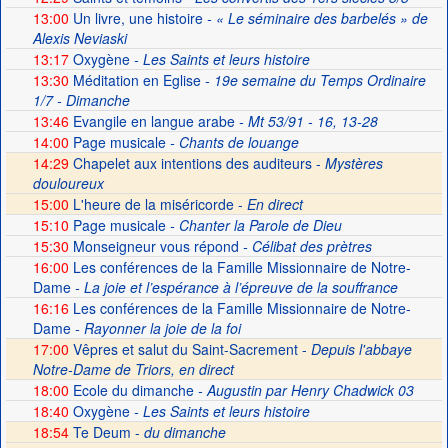
13:00
Un livre, une histoire
- « Le séminaire des barbelés » de
Alexis Neviaski
13:17
Oxygène
- Les Saints et leurs histoire
13:30
Méditation en Eglise
- 19e semaine du Temps Ordinaire
1/7 - Dimanche
13:46
Evangile en langue arabe
- Mt 53/91 - 16, 13-28
14:00
Page musicale
- Chants de louange
14:29
Chapelet aux intentions des auditeurs -
Mystères
douloureux
15:00
L'heure de la miséricorde -
En direct
15:10
Page musicale
- Chanter la Parole de Dieu
15:30
Monseigneur vous répond
- Célibat des prètres
16:00
Les conférences de la Famille Missionnaire de Notre-
Dame
- La joie et l’espérance à l’épreuve de la souffrance
16:16
Les conférences de la Famille Missionnaire de Notre-
Dame
- Rayonner la joie de la foi
17:00
Vêpres et salut du Saint-Sacrement -
Depuis l'abbaye
Notre-Dame de Triors, en direct
18:00
Ecole du dimanche
- Augustin par Henry Chadwick 03
18:40
Oxygène
- Les Saints et leurs histoire
18:54
Te Deum -
du dimanche