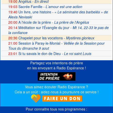
19:00
Angélus -
En direct
19:03
Sacrée Famille
- L'amour est une action
19:40
Un livre, une histoire
- « Le séminaire des barbelés » de
Alexis Neviaski
20:00
A l'école de la prière
- La prière de l'Angélus
20:14
Méditation sur l'Évangile du jour
- Mt 14, 22-33 le pas de
la confiance
20:30
Chapelet pour les vocations -
Mystères glorieux
21:00
Session à Paray-le-Monial
- Veillée de la Session pour
Tous du dimanche 9 aout
23:01
Si tu savais le don de Dieu
- Le roi saint Louis
Partagez vos intentions de prière
en les envoyant à Radio Espérance !
Vous aimez écouter Radio Espérance ?
Cela a un coût : aidez-nous à poursuivre ce service !
Pour connaitre tous nos programmes :