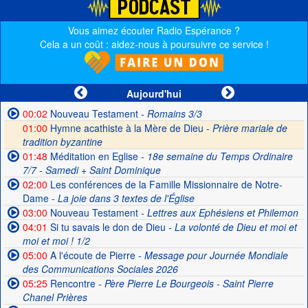
Vous aimez écouter Radio Espérance ?
Cela a un coût : aidez-nous à poursuivre ce service !
Aujourd'hui
00:02
Nouveau Testament
- Romains 3/3
01:00
Hymne acathiste à la Mère de Dieu -
Prière mariale de
tradition byzantine
01:48
Méditation en Eglise
- 18e semaine du Temps Ordinaire
7/7 - Samedi + Saint Dominique
02:00
Les conférences de la Famille Missionnaire de Notre-
Dame
- La joie dans 3 textes de l'Église
03:00
Nouveau Testament
- Lettres aux Ephésiens et Philemon
04:01
Si tu savais le don de Dieu
- La volonté de Dieu et moi et
moi et moi ! 1/2
05:00
A l'écoute de Pierre
- Message pour Journée Mondiale
des Communications Sociales 2026
05:25
Rencontre
- Père Pierre Le Bourgeois - Saint Pierre
Chanel Prières