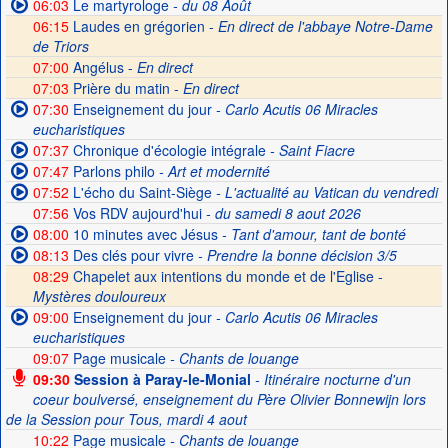
06:03
Le martyrologe
- du 08 Août
06:15
Laudes en grégorien -
En direct de l'abbaye Notre-Dame
de Triors
07:00
Angélus -
En direct
07:03
Prière du matin -
En direct
07:30
Enseignement du jour
- Carlo Acutis 06 Miracles
eucharistiques
07:37
Chronique d'écologie intégrale
- Saint Fiacre
07:47
Parlons philo
- Art et modernité
07:52
L'écho du Saint-Siège
- L'actualité au Vatican du vendredi
07:56
Vos RDV aujourd'hui
- du samedi 8 aout 2026
08:00
10 minutes avec Jésus
- Tant d'amour, tant de bonté
08:13
Des clés pour vivre
- Prendre la bonne décision 3/5
08:29
Chapelet aux intentions du monde et de l'Eglise -
Mystères douloureux
09:00
Enseignement du jour
- Carlo Acutis 06 Miracles
eucharistiques
09:07
Page musicale
- Chants de louange
09:30
Session à Paray-le-Monial
- Itinéraire nocturne d'un
coeur boulversé, enseignement du Père Olivier Bonnewijn lors
de la Session pour Tous, mardi 4 aout
10:22
Page musicale
- Chants de louange