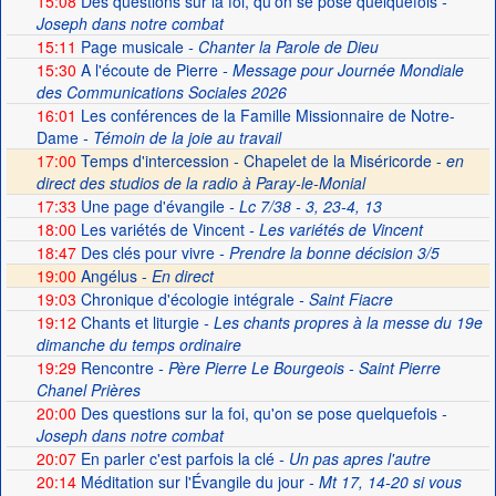
15:08
Des questions sur la foi, qu'on se pose quelquefois
-
Joseph dans notre combat
15:11
Page musicale
- Chanter la Parole de Dieu
15:30
A l'écoute de Pierre
- Message pour Journée Mondiale
des Communications Sociales 2026
16:01
Les conférences de la Famille Missionnaire de Notre-
Dame
- Témoin de la joie au travail
17:00
Temps d'intercession - Chapelet de la Miséricorde -
en
direct des studios de la radio à Paray-le-Monial
17:33
Une page d'évangile
- Lc 7/38 - 3, 23-4, 13
18:00
Les variétés de Vincent
- Les variétés de Vincent
18:47
Des clés pour vivre
- Prendre la bonne décision 3/5
19:00
Angélus -
En direct
19:03
Chronique d'écologie intégrale
- Saint Fiacre
19:12
Chants et liturgie
- Les chants propres à la messe du 19e
dimanche du temps ordinaire
19:29
Rencontre
- Père Pierre Le Bourgeois - Saint Pierre
Chanel Prières
20:00
Des questions sur la foi, qu'on se pose quelquefois
-
Joseph dans notre combat
20:07
En parler c'est parfois la clé
- Un pas apres l'autre
20:14
Méditation sur l'Évangile du jour
- Mt 17, 14-20 si vous