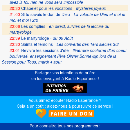
avez la foi, rien ne vous sera impossible
20:30
Chapelet pour les vocations -
Mystères joyeux
21:00
Si tu savais le don de Dieu
- La volonté de Dieu et moi et
moi et moi ! 2/2
22:06
Les complies -
en direct, suivies de la lecture du
martyrologe
22:39
Le martyrologe
- du 09 Août
22:30
Saints et témoins
- Les convertis des 1ers siècles 3/3
23:01
Revivre les sessions d'été
- Itinéraire nocturne d'un coeur
boulversé, enseignement Père Olivier Bonnewijn lors de la
Session pour Tous, mardi 4 aout
Partagez vos intentions de prière
en les envoyant à Radio Espérance !
Vous aimez écouter Radio Espérance ?
Cela a un coût : aidez-nous à poursuivre ce service !
Pour connaitre tous nos programmes :