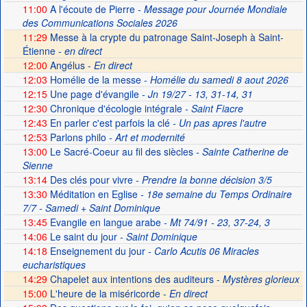
11:00
A l'écoute de Pierre
- Message pour Journée Mondiale
des Communications Sociales 2026
11:29
Messe à la crypte du patronage Saint-Joseph à Saint-
Étienne -
en direct
12:00
Angélus -
En direct
12:03
Homélie de la messe
- Homélie du samedi 8 aout 2026
12:15
Une page d'évangile
- Jn 19/27 - 13, 31-14, 31
12:30
Chronique d'écologie intégrale
- Saint Fiacre
12:43
En parler c'est parfois la clé
- Un pas apres l'autre
12:53
Parlons philo
- Art et modernité
13:00
Le Sacré-Coeur au fil des siècles
- Sainte Catherine de
Sienne
13:14
Des clés pour vivre
- Prendre la bonne décision 3/5
13:30
Méditation en Eglise
- 18e semaine du Temps Ordinaire
7/7 - Samedi + Saint Dominique
13:45
Evangile en langue arabe
- Mt 74/91 - 23, 37-24, 3
14:06
Le saint du jour
- Saint Dominique
14:18
Enseignement du jour
- Carlo Acutis 06 Miracles
eucharistiques
14:29
Chapelet aux intentions des auditeurs -
Mystères glorieux
15:00
L'heure de la miséricorde -
En direct