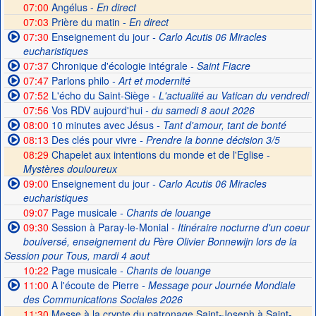
07:00
Angélus -
En direct
07:03
Prière du matin -
En direct
07:30
Enseignement du jour
- Carlo Acutis 06 Miracles
eucharistiques
07:37
Chronique d'écologie intégrale
- Saint Fiacre
07:47
Parlons philo
- Art et modernité
07:52
L'écho du Saint-Siège
- L'actualité au Vatican du vendredi
07:56
Vos RDV aujourd'hui
- du samedi 8 aout 2026
08:00
10 minutes avec Jésus
- Tant d'amour, tant de bonté
08:13
Des clés pour vivre
- Prendre la bonne décision 3/5
08:29
Chapelet aux intentions du monde et de l'Eglise -
Mystères douloureux
09:00
Enseignement du jour
- Carlo Acutis 06 Miracles
eucharistiques
09:07
Page musicale
- Chants de louange
09:30
Session à Paray-le-Monial
- Itinéraire nocturne d'un coeur
boulversé, enseignement du Père Olivier Bonnewijn lors de la
Session pour Tous, mardi 4 aout
10:22
Page musicale
- Chants de louange
11:00
A l'écoute de Pierre
- Message pour Journée Mondiale
des Communications Sociales 2026
11:30
Messe à la crypte du patronage Saint-Joseph à Saint-