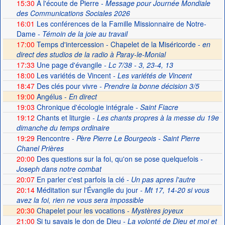
15:30
A l'écoute de Pierre
- Message pour Journée Mondiale
des Communications Sociales 2026
16:01
Les conférences de la Famille Missionnaire de Notre-
Dame
- Témoin de la joie au travail
17:00
Temps d'intercession - Chapelet de la Miséricorde -
en
direct des studios de la radio à Paray-le-Monial
17:33
Une page d'évangile
- Lc 7/38 - 3, 23-4, 13
18:00
Les variétés de Vincent
- Les variétés de Vincent
18:47
Des clés pour vivre
- Prendre la bonne décision 3/5
19:00
Angélus -
En direct
19:03
Chronique d'écologie intégrale
- Saint Fiacre
19:12
Chants et liturgie
- Les chants propres à la messe du 19e
dimanche du temps ordinaire
19:29
Rencontre
- Père Pierre Le Bourgeois - Saint Pierre
Chanel Prières
20:00
Des questions sur la foi, qu'on se pose quelquefois
-
Joseph dans notre combat
20:07
En parler c'est parfois la clé
- Un pas apres l'autre
20:14
Méditation sur l'Évangile du jour
- Mt 17, 14-20 si vous
avez la foi, rien ne vous sera impossible
20:30
Chapelet pour les vocations -
Mystères joyeux
21:00
Si tu savais le don de Dieu
- La volonté de Dieu et moi et