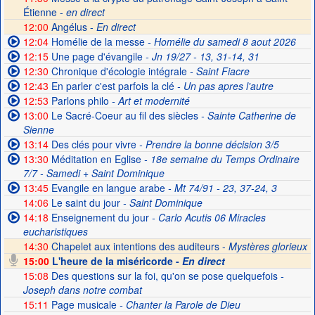
Étienne -
en direct
12:00
Angélus -
En direct
12:04
Homélie de la messe
- Homélie du samedi 8 aout 2026
12:15
Une page d'évangile
- Jn 19/27 - 13, 31-14, 31
12:30
Chronique d'écologie intégrale
- Saint Fiacre
12:43
En parler c'est parfois la clé
- Un pas apres l'autre
12:53
Parlons philo
- Art et modernité
13:00
Le Sacré-Coeur au fil des siècles
- Sainte Catherine de
Sienne
13:14
Des clés pour vivre
- Prendre la bonne décision 3/5
13:30
Méditation en Eglise
- 18e semaine du Temps Ordinaire
7/7 - Samedi + Saint Dominique
13:45
Evangile en langue arabe
- Mt 74/91 - 23, 37-24, 3
14:06
Le saint du jour
- Saint Dominique
14:18
Enseignement du jour
- Carlo Acutis 06 Miracles
eucharistiques
14:30
Chapelet aux intentions des auditeurs -
Mystères glorieux
15:00
L'heure de la miséricorde -
En direct
15:08
Des questions sur la foi, qu'on se pose quelquefois
-
Joseph dans notre combat
15:11
Page musicale
- Chanter la Parole de Dieu