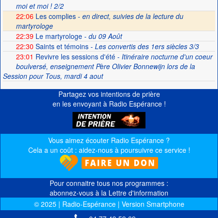
moi et moi ! 2/2
22:06
Les complies -
en direct, suivies de la lecture du
martyrologe
22:39
Le martyrologe
- du 09 Août
22:30
Saints et témoins
- Les convertis des 1ers siècles 3/3
23:01
Revivre les sessions d'été
- Itinéraire nocturne d'un coeur
boulversé, enseignement Père Olivier Bonnewijn lors de la
Session pour Tous, mardi 4 aout
Partagez vos intentions de prière
en les envoyant à Radio Espérance !
Vous aimez écouter Radio Espérance ?
Cela a un coût : aidez-nous à poursuivre ce service !
Pour connaitre tous nos programmes :
abonnez-vous à la Lettre d'information
© 2025 | Radio-Espérance | Version Smartphone