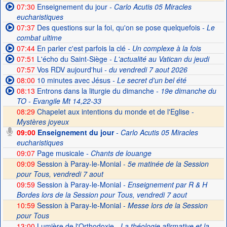
07:30
Enseignement du jour
- Carlo Acutis 05 Miracles
eucharistiques
07:37
Des questions sur la foi, qu'on se pose quelquefois
- Le
combat ultime
07:44
En parler c'est parfois la clé
- Un complexe à la fois
07:51
L'écho du Saint-Siège
- L'actualité au Vatican du jeudi
07:57
Vos RDV aujourd'hui
- du vendredi 7 aout 2026
08:00
10 minutes avec Jésus
- Le secret d'un bel été
08:13
Entrons dans la liturgie du dimanche
- 19e dimanche du
TO - Evangile Mt 14,22-33
08:29
Chapelet aux intentions du monde et de l'Eglise -
Mystères joyeux
09:00
Enseignement du jour
- Carlo Acutis 05 Miracles
eucharistiques
09:07
Page musicale
- Chants de louange
09:09
Session à Paray-le-Monial -
5e matinée de la Session
pour Tous, vendredi 7 aout
09:59
Session à Paray-le-Monial
- Enseignement par R & H
Bordes lors de la Session pour Tous, vendredi 7 aout
10:59
Session à Paray-le-Monial -
Messe lors de la Session
pour Tous
13:00
Lumière de l'Orthodoxie
- La théologie afirmative et la