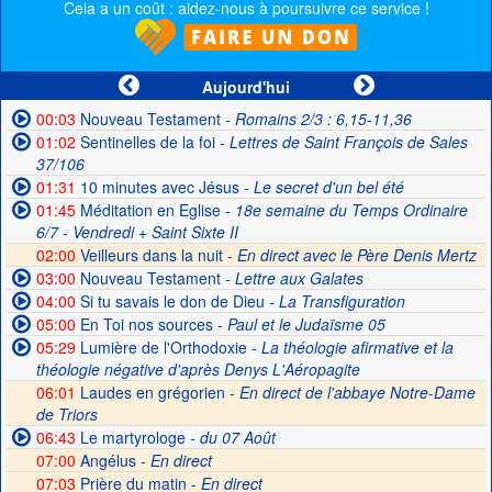
Cela a un coût : aidez-nous à poursuivre ce service !
Aujourd'hui
00:03
Nouveau Testament
- Romains 2/3 : 6,15-11,36
01:02
Sentinelles de la foi
- Lettres de Saint François de Sales
37/106
01:31
10 minutes avec Jésus
- Le secret d'un bel été
01:45
Méditation en Eglise
- 18e semaine du Temps Ordinaire
6/7 - Vendredi + Saint Sixte II
02:00
Veilleurs dans la nuit -
En direct avec le Père Denis Mertz
03:00
Nouveau Testament
- Lettre aux Galates
04:00
Si tu savais le don de Dieu
- La Transfiguration
05:00
En Toi nos sources
- Paul et le Judaïsme 05
05:29
Lumière de l'Orthodoxie
- La théologie afirmative et la
théologie négative d'après Denys L'Aéropagite
06:01
Laudes en grégorien -
En direct de l'abbaye Notre-Dame
de Triors
06:43
Le martyrologe
- du 07 Août
07:00
Angélus -
En direct
07:03
Prière du matin -
En direct