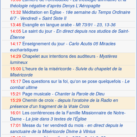
théologie négative d'après Denys L'Aéropagite
13:32
Méditation en Eglise
- 18e semaine du Temps Ordinaire
6/7 - Vendredi + Saint Sixte II
13:46
Evangile en langue arabe
- Mt 73/91 - 23, 13-36
14:05
Le saint du jour
- En direct depuis nos studios de Saint-
Étienne
14:17
Enseignement du jour
- Carlo Acutis 05 Miracles
eucharistiques
14:29
Chapelet aux intentions des auditeurs -
Mystères
lumineux
15:00
L'heure de la miséricorde -
Suivie du chapelet de la
Miséricorde
15:17
Des questions sur la foi, qu'on se pose quelquefois
- Le
combat ultime
15:21
Page musicale
- Chanter la Parole de Dieu
15:29
Chemin de croix -
depuis l'oratoire de la Radio en
présence d'un fragment de la Vraie Croix
16:01
Les conférences de la Famille Missionnaire de Notre-
Dame
- La joie dans 3 textes de l'Église
17:01
Messe du 1er vendredi du mois
- en direct depuis le
sanctuaire de la Miséricorde Divine à Vilnius