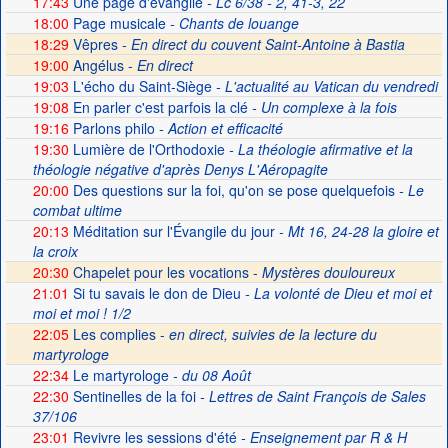
17:43
Une page d'évangile
- Lc 6/38 - 2, 41-3, 22
18:00
Page musicale
- Chants de louange
18:29
Vêpres -
En direct du couvent Saint-Antoine à Bastia
19:00
Angélus -
En direct
19:03
L'écho du Saint-Siège
- L'actualité au Vatican du vendredi
19:08
En parler c'est parfois la clé
- Un complexe à la fois
19:16
Parlons philo
- Action et efficacité
19:30
Lumière de l'Orthodoxie
- La théologie afirmative et la
théologie négative d'après Denys L'Aéropagite
20:00
Des questions sur la foi, qu'on se pose quelquefois
- Le
combat ultime
20:13
Méditation sur l'Évangile du jour
- Mt 16, 24-28 la gloire et
la croix
20:30
Chapelet pour les vocations -
Mystères douloureux
21:01
Si tu savais le don de Dieu
- La volonté de Dieu et moi et
moi et moi ! 1/2
22:05
Les complies -
en direct, suivies de la lecture du
martyrologe
22:34
Le martyrologe
- du 08 Août
22:30
Sentinelles de la foi
- Lettres de Saint François de Sales
37/106
23:01
Revivre les sessions d'été
- Enseignement par R & H