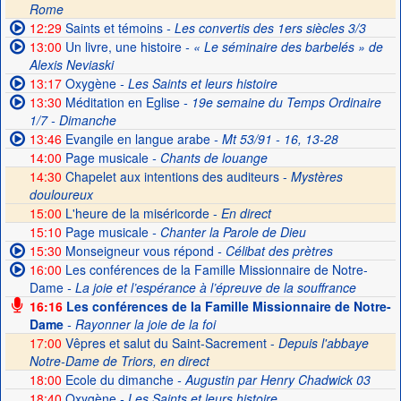
Rome
12:29
Saints et témoins
- Les convertis des 1ers siècles 3/3
13:00
Un livre, une histoire
- « Le séminaire des barbelés » de
Alexis Neviaski
13:17
Oxygène
- Les Saints et leurs histoire
13:30
Méditation en Eglise
- 19e semaine du Temps Ordinaire
1/7 - Dimanche
13:46
Evangile en langue arabe
- Mt 53/91 - 16, 13-28
14:00
Page musicale
- Chants de louange
14:30
Chapelet aux intentions des auditeurs -
Mystères
douloureux
15:00
L'heure de la miséricorde -
En direct
15:10
Page musicale
- Chanter la Parole de Dieu
15:30
Monseigneur vous répond
- Célibat des prètres
16:00
Les conférences de la Famille Missionnaire de Notre-
Dame
- La joie et l’espérance à l’épreuve de la souffrance
16:16
Les conférences de la Famille Missionnaire de Notre-
Dame
- Rayonner la joie de la foi
17:00
Vêpres et salut du Saint-Sacrement -
Depuis l'abbaye
Notre-Dame de Triors, en direct
18:00
Ecole du dimanche
- Augustin par Henry Chadwick 03
18:40
Oxygène
- Les Saints et leurs histoire