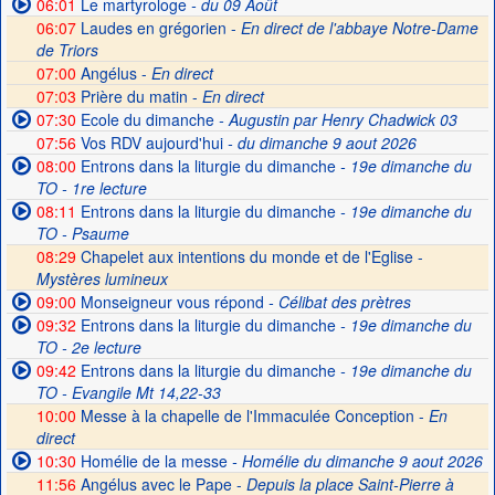
06:01
Le martyrologe
- du 09 Août
06:07
Laudes en grégorien -
En direct de l'abbaye Notre-Dame
de Triors
07:00
Angélus -
En direct
07:03
Prière du matin -
En direct
07:30
Ecole du dimanche
- Augustin par Henry Chadwick 03
07:56
Vos RDV aujourd'hui
- du dimanche 9 aout 2026
08:00
Entrons dans la liturgie du dimanche
- 19e dimanche du
TO - 1re lecture
08:11
Entrons dans la liturgie du dimanche
- 19e dimanche du
TO - Psaume
08:29
Chapelet aux intentions du monde et de l'Eglise -
Mystères lumineux
09:00
Monseigneur vous répond
- Célibat des prètres
09:32
Entrons dans la liturgie du dimanche
- 19e dimanche du
TO - 2e lecture
09:42
Entrons dans la liturgie du dimanche
- 19e dimanche du
TO - Evangile Mt 14,22-33
10:00
Messe à la chapelle de l'Immaculée Conception -
En
direct
10:30
Homélie de la messe
- Homélie du dimanche 9 aout 2026
11:56
Angélus avec le Pape -
Depuis la place Saint-Pierre à