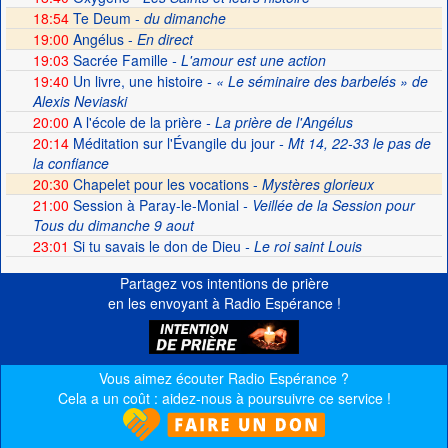
18:54
Te Deum -
du dimanche
19:00
Angélus -
En direct
19:03
Sacrée Famille
- L'amour est une action
19:40
Un livre, une histoire
- « Le séminaire des barbelés » de
Alexis Neviaski
20:00
A l'école de la prière
- La prière de l'Angélus
20:14
Méditation sur l'Évangile du jour
- Mt 14, 22-33 le pas de
la confiance
20:30
Chapelet pour les vocations -
Mystères glorieux
21:00
Session à Paray-le-Monial
- Veillée de la Session pour
Tous du dimanche 9 aout
23:01
Si tu savais le don de Dieu
- Le roi saint Louis
Partagez vos intentions de prière
en les envoyant à Radio Espérance !
Vous aimez écouter Radio Espérance ?
Cela a un coût : aidez-nous à poursuivre ce service !