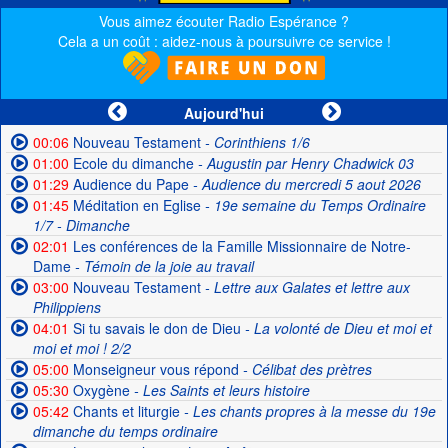
Vous aimez écouter Radio Espérance ?
Cela a un coût : aidez-nous à poursuivre ce service !
Aujourd'hui
00:06
Nouveau Testament
- Corinthiens 1/6
01:00
Ecole du dimanche
- Augustin par Henry Chadwick 03
01:29
Audience du Pape
- Audience du mercredi 5 aout 2026
01:45
Méditation en Eglise
- 19e semaine du Temps Ordinaire
1/7 - Dimanche
02:01
Les conférences de la Famille Missionnaire de Notre-
Dame
- Témoin de la joie au travail
03:00
Nouveau Testament
- Lettre aux Galates et lettre aux
Philippiens
04:01
Si tu savais le don de Dieu
- La volonté de Dieu et moi et
moi et moi ! 2/2
05:00
Monseigneur vous répond
- Célibat des prètres
05:30
Oxygène
- Les Saints et leurs histoire
05:42
Chants et liturgie
- Les chants propres à la messe du 19e
dimanche du temps ordinaire