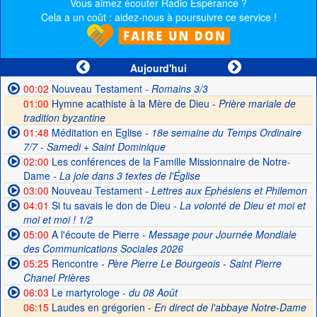
Vous aimez écouter Radio Espérance ?
Cela a un coût : aidez-nous à poursuivre ce service !
Aujourd'hui
00:02
Nouveau Testament
- Romains 3/3
01:00
Hymne acathiste à la Mère de Dieu -
Prière mariale de
tradition byzantine
01:48
Méditation en Eglise
- 18e semaine du Temps Ordinaire
7/7 - Samedi + Saint Dominique
02:00
Les conférences de la Famille Missionnaire de Notre-
Dame
- La joie dans 3 textes de l'Église
03:00
Nouveau Testament
- Lettres aux Ephésiens et Philemon
04:01
Si tu savais le don de Dieu
- La volonté de Dieu et moi et
moi et moi ! 1/2
05:00
A l'écoute de Pierre
- Message pour Journée Mondiale
des Communications Sociales 2026
05:25
Rencontre
- Père Pierre Le Bourgeois - Saint Pierre
Chanel Prières
06:03
Le martyrologe
- du 08 Août
06:15
Laudes en grégorien -
En direct de l'abbaye Notre-Dame