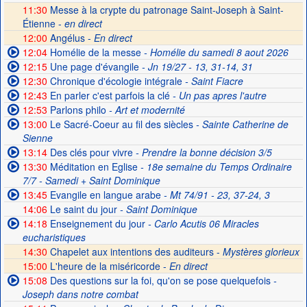
11:30
Messe à la crypte du patronage Saint-Joseph à Saint-
Étienne -
en direct
12:00
Angélus -
En direct
12:04
Homélie de la messe
- Homélie du samedi 8 aout 2026
12:15
Une page d'évangile
- Jn 19/27 - 13, 31-14, 31
12:30
Chronique d'écologie intégrale
- Saint Fiacre
12:43
En parler c'est parfois la clé
- Un pas apres l'autre
12:53
Parlons philo
- Art et modernité
13:00
Le Sacré-Coeur au fil des siècles
- Sainte Catherine de
Sienne
13:14
Des clés pour vivre
- Prendre la bonne décision 3/5
13:30
Méditation en Eglise
- 18e semaine du Temps Ordinaire
7/7 - Samedi + Saint Dominique
13:45
Evangile en langue arabe
- Mt 74/91 - 23, 37-24, 3
14:06
Le saint du jour
- Saint Dominique
14:18
Enseignement du jour
- Carlo Acutis 06 Miracles
eucharistiques
14:30
Chapelet aux intentions des auditeurs -
Mystères glorieux
15:00
L'heure de la miséricorde -
En direct
15:08
Des questions sur la foi, qu'on se pose quelquefois
-
Joseph dans notre combat