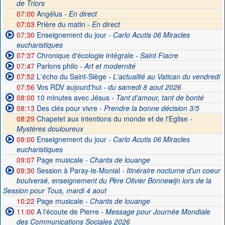
de Triors
07:00
Angélus -
En direct
07:03
Prière du matin -
En direct
07:30
Enseignement du jour
- Carlo Acutis 06 Miracles
eucharistiques
07:37
Chronique d'écologie intégrale
- Saint Fiacre
07:47
Parlons philo
- Art et modernité
07:52
L'écho du Saint-Siège
- L'actualité au Vatican du vendredi
07:56
Vos RDV aujourd'hui
- du samedi 8 aout 2026
08:00
10 minutes avec Jésus
- Tant d'amour, tant de bonté
08:13
Des clés pour vivre
- Prendre la bonne décision 3/5
08:29
Chapelet aux intentions du monde et de l'Eglise -
Mystères douloureux
09:00
Enseignement du jour
- Carlo Acutis 06 Miracles
eucharistiques
09:07
Page musicale
- Chants de louange
09:30
Session à Paray-le-Monial
- Itinéraire nocturne d'un coeur
boulversé, enseignement du Père Olivier Bonnewijn lors de la
Session pour Tous, mardi 4 aout
10:22
Page musicale
- Chants de louange
11:00
A l'écoute de Pierre
- Message pour Journée Mondiale
des Communications Sociales 2026