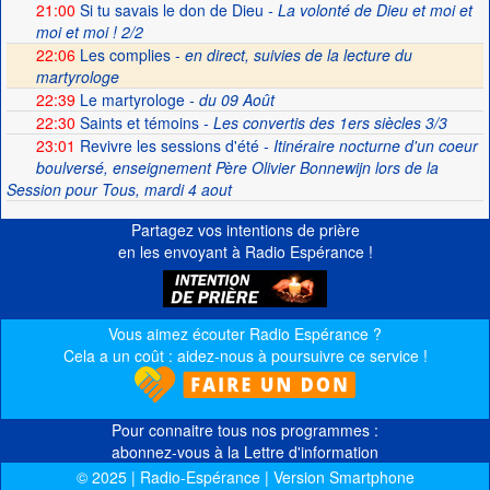
21:00
Si tu savais le don de Dieu
- La volonté de Dieu et moi et
moi et moi ! 2/2
22:06
Les complies -
en direct, suivies de la lecture du
martyrologe
22:39
Le martyrologe
- du 09 Août
22:30
Saints et témoins
- Les convertis des 1ers siècles 3/3
23:01
Revivre les sessions d'été
- Itinéraire nocturne d'un coeur
boulversé, enseignement Père Olivier Bonnewijn lors de la
Session pour Tous, mardi 4 aout
Partagez vos intentions de prière
en les envoyant à Radio Espérance !
Vous aimez écouter Radio Espérance ?
Cela a un coût : aidez-nous à poursuivre ce service !
Pour connaitre tous nos programmes :
abonnez-vous à la Lettre d'information
© 2025 | Radio-Espérance | Version Smartphone