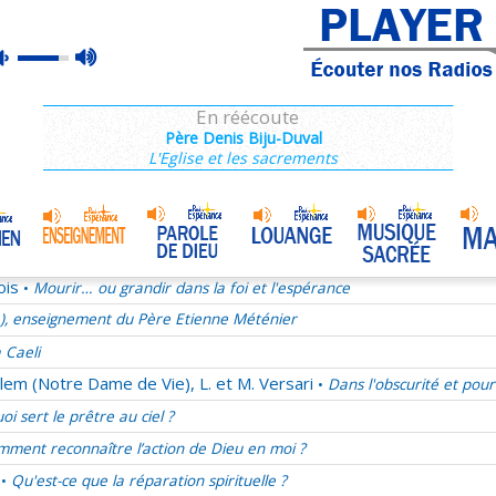
e), enseignement du Père Etienne Méténier
max
mute
rançois 28/68
volume
La joie au quotidien
En réécoute
Après 2013, quel projet pour les chrétiens ?
Père Denis Biju-Duval
L'Eglise et les sacrements
ucharistie chez les pères de l'Eglise
ect, une valeur oubliée
mélie du samedi 29 novembre 2025
Jésus notre ami
•
ois
Mourir… ou grandir dans la foi et l'espérance
•
e), enseignement du Père Etienne Méténier
 Caeli
lem (Notre Dame de Vie), L. et M. Versari
Dans l'obscurité et pour
•
oi sert le prêtre au ciel ?
ment reconnaître l’action de Dieu en moi ?
Qu'est-ce que la réparation spirituelle ?
•