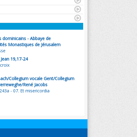
s dominicains - Abbaye de
nités Monastiques de Jérusalem
sse
. Jean 19,17-24
croix
Bach/Collegium vocale Gent/Collegium
 Herreweghe/René Jacobs
43a - 07. Et misericordia