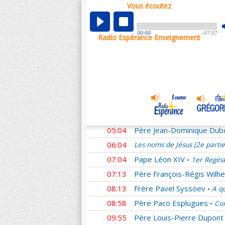
Vous écoutez
00:01
Les noms de Jésus (2e parti
00:59
Didier
Homélies du Pape F
•
00:00
-57:57
Radio Espérance Enseignement
01:27
Père Matthieu Dauchez
•
02:21
Frère Emmanuel Perrier
•
03:07
Père Patrick Chauvet
L'E
•
04:04
Père Claude Flipo
Le resp
•
04:32
Père Alexandre Legay
Ho
•
04:35
Père Christophe Hadevis
05:04
Père Jean-Dominique Dub
06:04
Les noms de Jésus (2e parti
07:04
Pape Léon XIV
1er Regina
•
07:13
Père François-Régis Wilhe
08:13
Frère Pavel Syssoev
A qu
•
08:58
Père Paco Esplugues
Com
•
09:55
Père Louis-Pierre Dupont