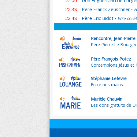
22:00
Don Enguerrand de Lorger
22:38
Père Franck Zeuschner
H
•
22:48
Père Eric Bidot
Etre chrét
•
Rencontre, Jean-Pierre
Père Pierre Le Bourgeoi
Père François Potez
Contemplons Jésus et M
Stéphanie Lefevre
Entre nos mains
Murièle Chauvin
Les dons gratuits de D