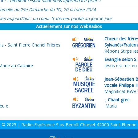
il
Comment l'Esprit Saint nous apprend-Il à prier ?
•
omélie du 29e Dimanche du TO, 20 octobre 2024
ien aujourd'hui : un coeur fraternel, purifié au jour le jour
Actuellement sur nos WebRadios
Chœur des frère
s - Saint Pierre Chanel Prières
Sylvanès/Frater
Répons Stirps Ie
Evangile selon S
arie au Calvaire
Jésus est mis en 
Jean-Sébastien 
vocale Philippe
Magnificat BWV 2
, Chant grec
ieu e
Maria
© 2025 | Radio-Espérance 9 av Benoît Charvet 42000 Saint-Etienne