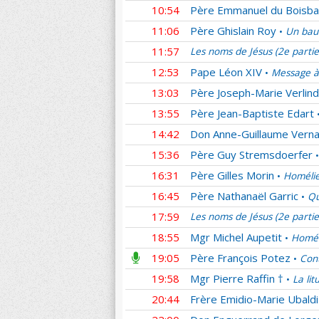
10:54
Père Emmanuel du Boisba
11:06
Père Ghislain Roy
Un bau
•
11:57
Les noms de Jésus (2e parti
12:53
Pape Léon XIV
Message à
•
13:03
Père Joseph-Marie Verlin
13:55
Père Jean-Baptiste Edart
14:42
Don Anne-Guillaume Verna
15:36
Père Guy Stremsdoerfer
•
16:31
Père Gilles Morin
Homélie
•
16:45
Père Nathanaël Garric
Qu
•
17:59
Les noms de Jésus (2e parti
18:55
Mgr Michel Aupetit
Homél
•
19:05
Père François Potez
Cont
•
19:58
Mgr Pierre Raffin †
La lit
•
20:44
Frère Emidio-Marie Ubaldi