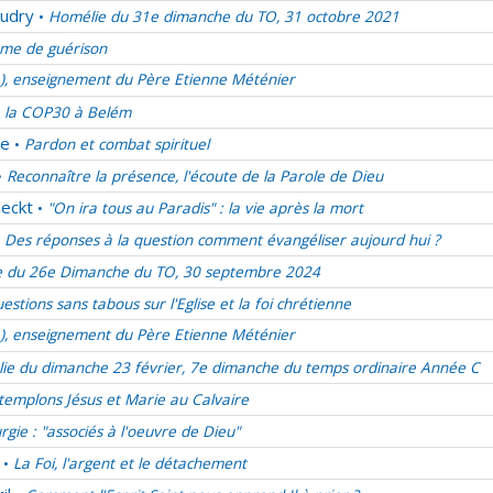
udry
Homélie du 31e dimanche du TO, 31 octobre 2021
•
me de guérison
e), enseignement du Père Etienne Méténier
 la COP30 à Belém
de
Pardon et combat spirituel
•
Reconnaître la présence, l'écoute de la Parole de Dieu
•
eckt
"On ira tous au Paradis" : la vie après la mort
•
Des réponses à la question comment évangéliser aujourd hui ?
 du 26e Dimanche du TO, 30 septembre 2024
estions sans tabous sur l'Eglise et la foi chrétienne
e), enseignement du Père Etienne Méténier
ie du dimanche 23 février, 7e dimanche du temps ordinaire Année C
emplons Jésus et Marie au Calvaire
urgie : "associés à l'oeuvre de Dieu"
La Foi, l'argent et le détachement
•