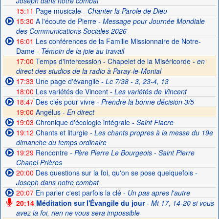
Joseph dans notre combat
15:11
Page musicale
- Chanter la Parole de Dieu
15:30
A l'écoute de Pierre
- Message pour Journée Mondiale
des Communications Sociales 2026
16:01
Les conférences de la Famille Missionnaire de Notre-
Dame
- Témoin de la joie au travail
17:00
Temps d'intercession - Chapelet de la Miséricorde -
en
direct des studios de la radio à Paray-le-Monial
17:33
Une page d'évangile
- Lc 7/38 - 3, 23-4, 13
18:00
Les variétés de Vincent
- Les variétés de Vincent
18:47
Des clés pour vivre
- Prendre la bonne décision 3/5
19:00
Angélus -
En direct
19:03
Chronique d'écologie intégrale
- Saint Fiacre
19:12
Chants et liturgie
- Les chants propres à la messe du 19e
dimanche du temps ordinaire
19:29
Rencontre
- Père Pierre Le Bourgeois - Saint Pierre
Chanel Prières
20:00
Des questions sur la foi, qu'on se pose quelquefois
-
Joseph dans notre combat
20:07
En parler c'est parfois la clé
- Un pas apres l'autre
20:14
Méditation sur l'Évangile du jour
- Mt 17, 14-20 si vous
avez la foi, rien ne vous sera impossible