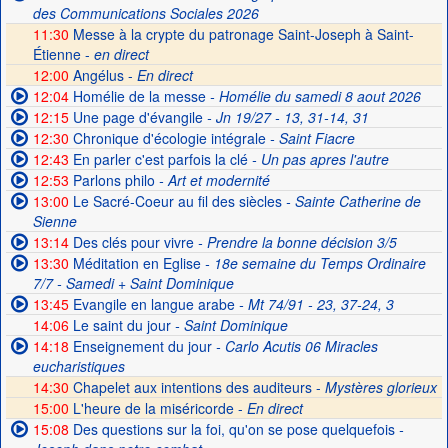
des Communications Sociales 2026
11:30
Messe à la crypte du patronage Saint-Joseph à Saint-
Étienne -
en direct
12:00
Angélus -
En direct
12:04
Homélie de la messe
- Homélie du samedi 8 aout 2026
12:15
Une page d'évangile
- Jn 19/27 - 13, 31-14, 31
12:30
Chronique d'écologie intégrale
- Saint Fiacre
12:43
En parler c'est parfois la clé
- Un pas apres l'autre
12:53
Parlons philo
- Art et modernité
13:00
Le Sacré-Coeur au fil des siècles
- Sainte Catherine de
Sienne
13:14
Des clés pour vivre
- Prendre la bonne décision 3/5
13:30
Méditation en Eglise
- 18e semaine du Temps Ordinaire
7/7 - Samedi + Saint Dominique
13:45
Evangile en langue arabe
- Mt 74/91 - 23, 37-24, 3
14:06
Le saint du jour
- Saint Dominique
14:18
Enseignement du jour
- Carlo Acutis 06 Miracles
eucharistiques
14:30
Chapelet aux intentions des auditeurs -
Mystères glorieux
15:00
L'heure de la miséricorde -
En direct
15:08
Des questions sur la foi, qu'on se pose quelquefois
-