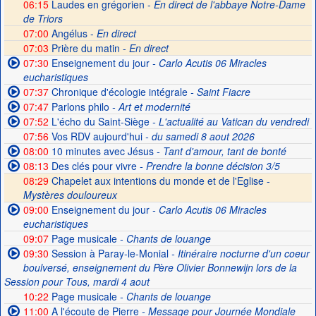
06:15
Laudes en grégorien -
En direct de l'abbaye Notre-Dame
de Triors
07:00
Angélus -
En direct
07:03
Prière du matin -
En direct
07:30
Enseignement du jour
- Carlo Acutis 06 Miracles
eucharistiques
07:37
Chronique d'écologie intégrale
- Saint Fiacre
07:47
Parlons philo
- Art et modernité
07:52
L'écho du Saint-Siège
- L'actualité au Vatican du vendredi
07:56
Vos RDV aujourd'hui
- du samedi 8 aout 2026
08:00
10 minutes avec Jésus
- Tant d'amour, tant de bonté
08:13
Des clés pour vivre
- Prendre la bonne décision 3/5
08:29
Chapelet aux intentions du monde et de l'Eglise -
Mystères douloureux
09:00
Enseignement du jour
- Carlo Acutis 06 Miracles
eucharistiques
09:07
Page musicale
- Chants de louange
09:30
Session à Paray-le-Monial
- Itinéraire nocturne d'un coeur
boulversé, enseignement du Père Olivier Bonnewijn lors de la
Session pour Tous, mardi 4 aout
10:22
Page musicale
- Chants de louange
11:00
A l'écoute de Pierre
- Message pour Journée Mondiale