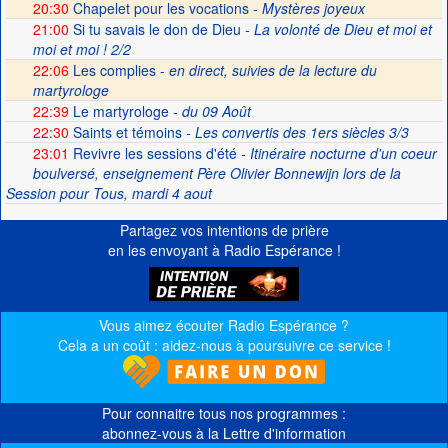
20:30
Chapelet pour les vocations -
Mystères joyeux
21:00
Si tu savais le don de Dieu
- La volonté de Dieu et moi et
moi et moi ! 2/2
22:06
Les complies -
en direct, suivies de la lecture du
martyrologe
22:39
Le martyrologe
- du 09 Août
22:30
Saints et témoins
- Les convertis des 1ers siècles 3/3
23:01
Revivre les sessions d'été
- Itinéraire nocturne d'un coeur
boulversé, enseignement Père Olivier Bonnewijn lors de la
Session pour Tous, mardi 4 aout
Partagez vos intentions de prière
en les envoyant à Radio Espérance !
Vous aimez écouter Radio Espérance ?
Cela a un coût : aidez-nous à poursuivre ce service !
Pour connaitre tous nos programmes :
abonnez-vous à la Lettre d'information