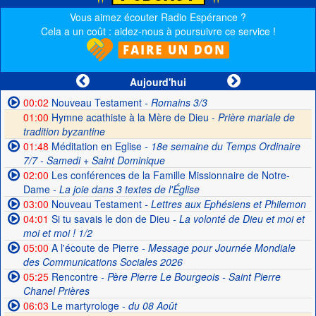
Vous aimez écouter Radio Espérance ?
Cela a un coût : aidez-nous à poursuivre ce service !
Aujourd'hui
00:02
Nouveau Testament
- Romains 3/3
01:00
Hymne acathiste à la Mère de Dieu -
Prière mariale de
tradition byzantine
01:48
Méditation en Eglise
- 18e semaine du Temps Ordinaire
7/7 - Samedi + Saint Dominique
02:00
Les conférences de la Famille Missionnaire de Notre-
Dame
- La joie dans 3 textes de l'Église
03:00
Nouveau Testament
- Lettres aux Ephésiens et Philemon
04:01
Si tu savais le don de Dieu
- La volonté de Dieu et moi et
moi et moi ! 1/2
05:00
A l'écoute de Pierre
- Message pour Journée Mondiale
des Communications Sociales 2026
05:25
Rencontre
- Père Pierre Le Bourgeois - Saint Pierre
Chanel Prières
06:03
Le martyrologe
- du 08 Août