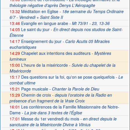
théologie négative d'après Denys L'Aéropagite
13:32
Méditation en Eglise
- 18e semaine du Temps Ordinaire
6/7 - Vendredi + Saint Sixte II
13:46
Evangile en langue arabe
- Mt 73/91 - 23, 13-36
14:05
Le saint du jour
- En direct depuis nos studios de Saint-
Étienne
14:17
Enseignement du jour
- Carlo Acutis 05 Miracles
eucharistiques
14:29
Chapelet aux intentions des auditeurs -
Mystères
lumineux
15:00
L'heure de la miséricorde -
Suivie du chapelet de la
Miséricorde
15:17
Des questions sur la foi, qu'on se pose quelquefois
- Le
combat ultime
15:21
Page musicale
- Chanter la Parole de Dieu
15:29
Chemin de croix -
depuis l'oratoire de la Radio en
présence d'un fragment de la Vraie Croix
16:01
Les conférences de la Famille Missionnaire de Notre-
Dame
- La joie dans 3 textes de l'Église
17:01
Messe du 1er vendredi du mois
- en direct depuis le
sanctuaire de la Miséricorde Divine à Vilnius