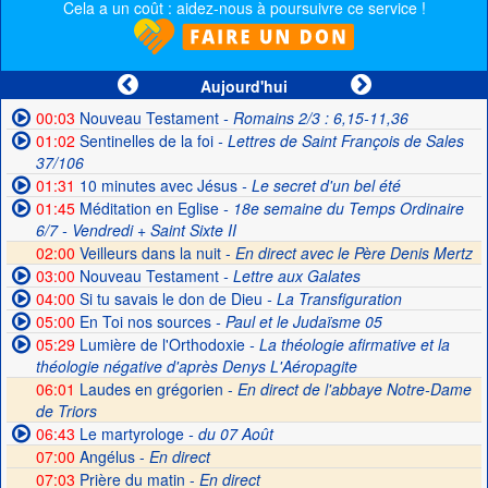
Cela a un coût : aidez-nous à poursuivre ce service !
Aujourd'hui
00:03
Nouveau Testament
- Romains 2/3 : 6,15-11,36
01:02
Sentinelles de la foi
- Lettres de Saint François de Sales
37/106
01:31
10 minutes avec Jésus
- Le secret d'un bel été
01:45
Méditation en Eglise
- 18e semaine du Temps Ordinaire
6/7 - Vendredi + Saint Sixte II
02:00
Veilleurs dans la nuit -
En direct avec le Père Denis Mertz
03:00
Nouveau Testament
- Lettre aux Galates
04:00
Si tu savais le don de Dieu
- La Transfiguration
05:00
En Toi nos sources
- Paul et le Judaïsme 05
05:29
Lumière de l'Orthodoxie
- La théologie afirmative et la
théologie négative d'après Denys L'Aéropagite
06:01
Laudes en grégorien -
En direct de l'abbaye Notre-Dame
de Triors
06:43
Le martyrologe
- du 07 Août
07:00
Angélus -
En direct
07:03
Prière du matin -
En direct