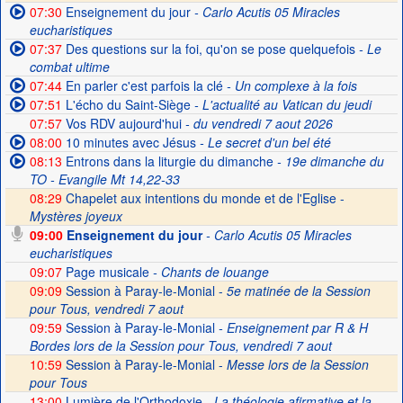
07:30
Enseignement du jour
- Carlo Acutis 05 Miracles
eucharistiques
07:37
Des questions sur la foi, qu'on se pose quelquefois
- Le
combat ultime
07:44
En parler c'est parfois la clé
- Un complexe à la fois
07:51
L'écho du Saint-Siège
- L'actualité au Vatican du jeudi
07:57
Vos RDV aujourd'hui
- du vendredi 7 aout 2026
08:00
10 minutes avec Jésus
- Le secret d'un bel été
08:13
Entrons dans la liturgie du dimanche
- 19e dimanche du
TO - Evangile Mt 14,22-33
08:29
Chapelet aux intentions du monde et de l'Eglise -
Mystères joyeux
09:00
Enseignement du jour
- Carlo Acutis 05 Miracles
eucharistiques
09:07
Page musicale
- Chants de louange
09:09
Session à Paray-le-Monial -
5e matinée de la Session
pour Tous, vendredi 7 aout
09:59
Session à Paray-le-Monial
- Enseignement par R & H
Bordes lors de la Session pour Tous, vendredi 7 aout
10:59
Session à Paray-le-Monial -
Messe lors de la Session
pour Tous
13:00
Lumière de l'Orthodoxie
- La théologie afirmative et la