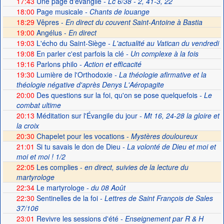
17:43
Une page d'évangile
- Lc 6/38 - 2, 41-3, 22
18:00
Page musicale
- Chants de louange
18:29
Vêpres -
En direct du couvent Saint-Antoine à Bastia
19:00
Angélus -
En direct
19:03
L'écho du Saint-Siège
- L'actualité au Vatican du vendredi
19:08
En parler c'est parfois la clé
- Un complexe à la fois
19:16
Parlons philo
- Action et efficacité
19:30
Lumière de l'Orthodoxie
- La théologie afirmative et la
théologie négative d'après Denys L'Aéropagite
20:00
Des questions sur la foi, qu'on se pose quelquefois
- Le
combat ultime
20:13
Méditation sur l'Évangile du jour
- Mt 16, 24-28 la gloire et
la croix
20:30
Chapelet pour les vocations -
Mystères douloureux
21:01
Si tu savais le don de Dieu
- La volonté de Dieu et moi et
moi et moi ! 1/2
22:05
Les complies -
en direct, suivies de la lecture du
martyrologe
22:34
Le martyrologe
- du 08 Août
22:30
Sentinelles de la foi
- Lettres de Saint François de Sales
37/106
23:01
Revivre les sessions d'été
- Enseignement par R & H