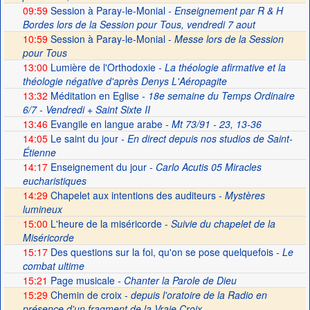
09:59
Session à Paray-le-Monial
- Enseignement par R & H
Bordes lors de la Session pour Tous, vendredi 7 aout
10:59
Session à Paray-le-Monial -
Messe lors de la Session
pour Tous
13:00
Lumière de l'Orthodoxie
- La théologie afirmative et la
théologie négative d'après Denys L'Aéropagite
13:32
Méditation en Eglise
- 18e semaine du Temps Ordinaire
6/7 - Vendredi + Saint Sixte II
13:46
Evangile en langue arabe
- Mt 73/91 - 23, 13-36
14:05
Le saint du jour
- En direct depuis nos studios de Saint-
Étienne
14:17
Enseignement du jour
- Carlo Acutis 05 Miracles
eucharistiques
14:29
Chapelet aux intentions des auditeurs -
Mystères
lumineux
15:00
L'heure de la miséricorde -
Suivie du chapelet de la
Miséricorde
15:17
Des questions sur la foi, qu'on se pose quelquefois
- Le
combat ultime
15:21
Page musicale
- Chanter la Parole de Dieu
15:29
Chemin de croix -
depuis l'oratoire de la Radio en
présence d'un fragment de la Vraie Croix