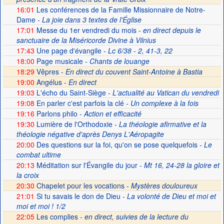
16:01
Les conférences de la Famille Missionnaire de Notre-
Dame
- La joie dans 3 textes de l'Église
17:01
Messe du 1er vendredi du mois
- en direct depuis le
sanctuaire de la Miséricorde Divine à Vilnius
17:43
Une page d'évangile
- Lc 6/38 - 2, 41-3, 22
18:00
Page musicale
- Chants de louange
18:29
Vêpres -
En direct du couvent Saint-Antoine à Bastia
19:00
Angélus -
En direct
19:03
L'écho du Saint-Siège
- L'actualité au Vatican du vendredi
19:08
En parler c'est parfois la clé
- Un complexe à la fois
19:16
Parlons philo
- Action et efficacité
19:30
Lumière de l'Orthodoxie
- La théologie afirmative et la
théologie négative d'après Denys L'Aéropagite
20:00
Des questions sur la foi, qu'on se pose quelquefois
- Le
combat ultime
20:13
Méditation sur l'Évangile du jour
- Mt 16, 24-28 la gloire et
la croix
20:30
Chapelet pour les vocations -
Mystères douloureux
21:01
Si tu savais le don de Dieu
- La volonté de Dieu et moi et
moi et moi ! 1/2
22:05
Les complies -
en direct, suivies de la lecture du