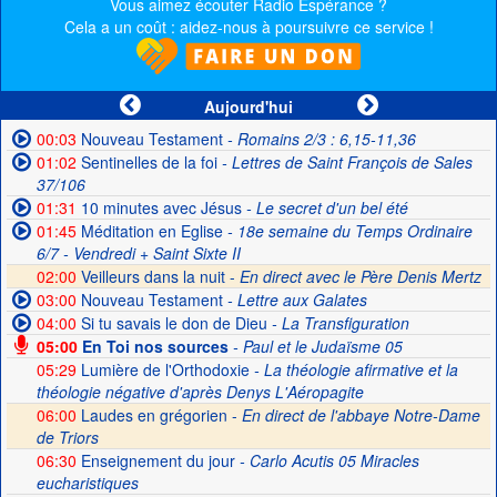
Vous aimez écouter Radio Espérance ?
Cela a un coût : aidez-nous à poursuivre ce service !
Aujourd'hui
00:03
Nouveau Testament
- Romains 2/3 : 6,15-11,36
01:02
Sentinelles de la foi
- Lettres de Saint François de Sales
37/106
01:31
10 minutes avec Jésus
- Le secret d'un bel été
01:45
Méditation en Eglise
- 18e semaine du Temps Ordinaire
6/7 - Vendredi + Saint Sixte II
02:00
Veilleurs dans la nuit -
En direct avec le Père Denis Mertz
03:00
Nouveau Testament
- Lettre aux Galates
04:00
Si tu savais le don de Dieu
- La Transfiguration
05:00
En Toi nos sources
- Paul et le Judaïsme 05
05:29
Lumière de l'Orthodoxie
- La théologie afirmative et la
théologie négative d'après Denys L'Aéropagite
06:00
Laudes en grégorien -
En direct de l'abbaye Notre-Dame
de Triors
06:30
Enseignement du jour
- Carlo Acutis 05 Miracles
eucharistiques