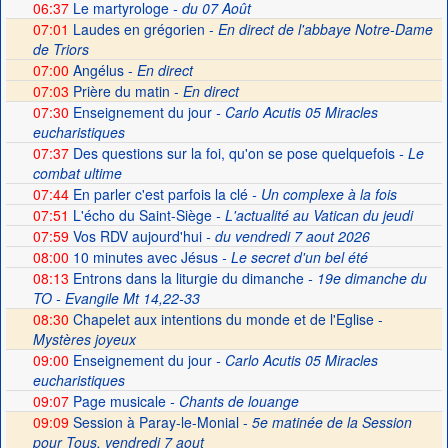
06:37
Le martyrologe
- du 07 Août
07:01
Laudes en grégorien -
En direct de l'abbaye Notre-Dame
de Triors
07:00
Angélus -
En direct
07:03
Prière du matin -
En direct
07:30
Enseignement du jour
- Carlo Acutis 05 Miracles
eucharistiques
07:37
Des questions sur la foi, qu'on se pose quelquefois
- Le
combat ultime
07:44
En parler c'est parfois la clé
- Un complexe à la fois
07:51
L'écho du Saint-Siège
- L'actualité au Vatican du jeudi
07:59
Vos RDV aujourd'hui
- du vendredi 7 aout 2026
08:00
10 minutes avec Jésus
- Le secret d'un bel été
08:13
Entrons dans la liturgie du dimanche
- 19e dimanche du
TO - Evangile Mt 14,22-33
08:30
Chapelet aux intentions du monde et de l'Eglise -
Mystères joyeux
09:00
Enseignement du jour
- Carlo Acutis 05 Miracles
eucharistiques
09:07
Page musicale
- Chants de louange
09:09
Session à Paray-le-Monial -
5e matinée de la Session
pour Tous, vendredi 7 aout