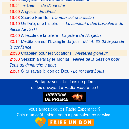
18:54
Te Deum -
du dimanche
19:00
Angélus -
En direct
19:03
Sacrée Famille
- L'amour est une action
19:40
Un livre, une histoire
- « Le séminaire des barbelés » de
Alexis Neviaski
20:00
A l'école de la prière
- La prière de l'Angélus
20:14
Méditation sur l'Évangile du jour
- Mt 14, 22-33 le pas de
la confiance
20:30
Chapelet pour les vocations -
Mystères glorieux
21:00
Session à Paray-le-Monial
- Veillée de la Session pour
Tous du dimanche 9 aout
23:01
Si tu savais le don de Dieu
- Le roi saint Louis
Partagez vos intentions de prière
en les envoyant à Radio Espérance !
Vous aimez écouter Radio Espérance ?
Cela a un coût : aidez-nous à poursuivre ce service !