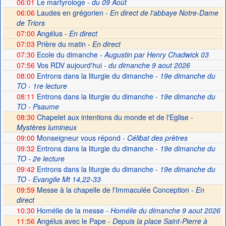
06:01
Le martyrologe
- du 09 Août
06:06
Laudes en grégorien -
En direct de l'abbaye Notre-Dame
de Triors
07:00
Angélus -
En direct
07:03
Prière du matin -
En direct
07:30
Ecole du dimanche
- Augustin par Henry Chadwick 03
07:56
Vos RDV aujourd'hui
- du dimanche 9 aout 2026
08:00
Entrons dans la liturgie du dimanche
- 19e dimanche du
TO - 1re lecture
08:11
Entrons dans la liturgie du dimanche
- 19e dimanche du
TO - Psaume
08:30
Chapelet aux intentions du monde et de l'Eglise -
Mystères lumineux
09:00
Monseigneur vous répond
- Célibat des prètres
09:32
Entrons dans la liturgie du dimanche
- 19e dimanche du
TO - 2e lecture
09:42
Entrons dans la liturgie du dimanche
- 19e dimanche du
TO - Evangile Mt 14,22-33
09:59
Messe à la chapelle de l'Immaculée Conception -
En
direct
10:30
Homélie de la messe
- Homélie du dimanche 9 aout 2026
11:56
Angélus avec le Pape -
Depuis la place Saint-Pierre à