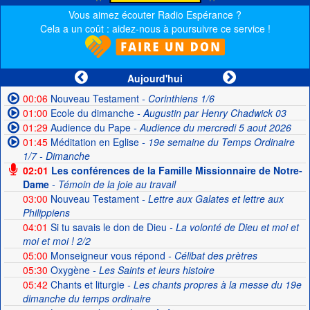
Vous aimez écouter Radio Espérance ?
Cela a un coût : aidez-nous à poursuivre ce service !
Aujourd'hui
00:06
Nouveau Testament
- Corinthiens 1/6
01:00
Ecole du dimanche
- Augustin par Henry Chadwick 03
01:29
Audience du Pape
- Audience du mercredi 5 aout 2026
01:45
Méditation en Eglise
- 19e semaine du Temps Ordinaire
1/7 - Dimanche
02:01
Les conférences de la Famille Missionnaire de Notre-
Dame
- Témoin de la joie au travail
03:00
Nouveau Testament
- Lettre aux Galates et lettre aux
Philippiens
04:01
Si tu savais le don de Dieu
- La volonté de Dieu et moi et
moi et moi ! 2/2
05:00
Monseigneur vous répond
- Célibat des prètres
05:30
Oxygène
- Les Saints et leurs histoire
05:42
Chants et liturgie
- Les chants propres à la messe du 19e
dimanche du temps ordinaire