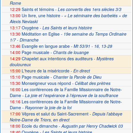
Rome
12:29
Saints et témoins
- Les convertis des 1ers siècles 3/3
13:00
Un livre, une histoire
- « Le séminaire des barbelés » de
Alexis Neviaski
13:17
Oxygène
- Les Saints et leurs histoire
13:30
Méditation en Eglise
- 19e semaine du Temps Ordinaire
1/7 - Dimanche
13:46
Evangile en langue arabe
- Mt 53/91 - 16, 13-28
14:00
Page musicale
- Chants de louange
14:29
Chapelet aux intentions des auditeurs -
Mystères
douloureux
15:00
L'heure de la miséricorde -
En direct
15:10
Page musicale
- Chanter la Parole de Dieu
15:30
Monseigneur vous répond
- Célibat des prètres
16:00
Les conférences de la Famille Missionnaire de Notre-
Dame
- La joie et l’espérance à l’épreuve de la souffrance
16:16
Les conférences de la Famille Missionnaire de Notre-
Dame
- Rayonner la joie de la foi
17:00
Vêpres et salut du Saint-Sacrement -
Depuis l'abbaye
Notre-Dame de Triors, en direct
18:00
Ecole du dimanche
- Augustin par Henry Chadwick 03
18:40
Oxygène
- Les Saints et leurs histoire