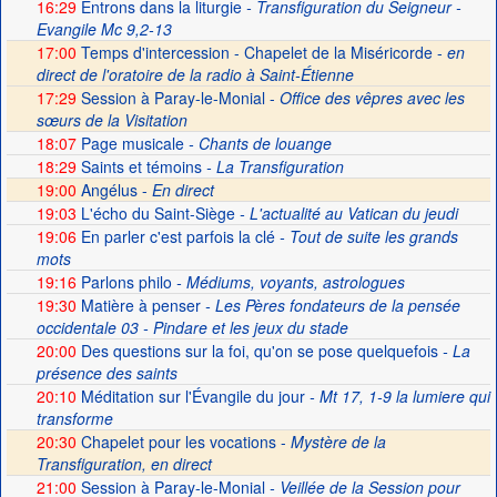
16:29
Entrons dans la liturgie
- Transfiguration du Seigneur -
Evangile Mc 9,2-13
17:00
Temps d'intercession - Chapelet de la Miséricorde -
en
direct de l'oratoire de la radio à Saint-Étienne
17:29
Session à Paray-le-Monial -
Office des vêpres avec les
sœurs de la Visitation
18:07
Page musicale
- Chants de louange
18:29
Saints et témoins
- La Transfiguration
19:00
Angélus -
En direct
19:03
L'écho du Saint-Siège
- L'actualité au Vatican du jeudi
19:06
En parler c'est parfois la clé
- Tout de suite les grands
mots
19:16
Parlons philo
- Médiums, voyants, astrologues
19:30
Matière à penser
- Les Pères fondateurs de la pensée
occidentale 03 - Pindare et les jeux du stade
20:00
Des questions sur la foi, qu'on se pose quelquefois
- La
présence des saints
20:10
Méditation sur l'Évangile du jour
- Mt 17, 1-9 la lumiere qui
transforme
20:30
Chapelet pour les vocations -
Mystère de la
Transfiguration, en direct
21:00
Session à Paray-le-Monial
- Veillée de la Session pour