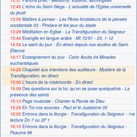
12:37
Parlons philo
- Médiums, voyants, astrologues
12:45
L'écho du Saint-Siège
- L'actualité de l'Eglise universelle
du jeudi
13:00
Matière à penser
- Les Pères fondateurs de la pensée
occidentale 03 - Pindare et les jeux du stade
13:29
Méditation en Eglise
- La Transfiguration du Seigneur
13:44
Evangile en langue arabe
- Mt 72/91 - 23, 1-12
14:04
Le saint du jour
- En direct depuis nos studios de Saint-
Étienne
14:17
Enseignement du jour
- Carlo Acutis 04 Miracles
eucharistiques
14:29
Chapelet aux intentions des auditeurs -
Mystère de la
Transfiguration, en direct
15:00
L'heure de la miséricorde -
En direct
15:09
Des questions sur la foi, qu'on se pose quelquefois
- La
présence des saints
15:13
Page musicale
- Chanter la Parole de Dieu
15:29
En Toi nos sources
- Paul et le Judaïsme 05
16:00
Entrons dans la liturgie
- Transfiguration du Seigneur - 1re
lecture Dn 7 ou 2P 1
16:15
Entrons dans la liturgie
- Transfiguration du Seigneur -
Psaume 96