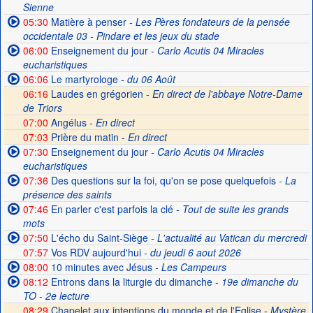
Sienne
05:30
Matière à penser
- Les Pères fondateurs de la pensée
occidentale 03 - Pindare et les jeux du stade
06:00
Enseignement du jour
- Carlo Acutis 04 Miracles
eucharistiques
06:06
Le martyrologe
- du 06 Août
06:16
Laudes en grégorien -
En direct de l'abbaye Notre-Dame
de Triors
07:00
Angélus -
En direct
07:03
Prière du matin -
En direct
07:30
Enseignement du jour
- Carlo Acutis 04 Miracles
eucharistiques
07:36
Des questions sur la foi, qu'on se pose quelquefois
- La
présence des saints
07:46
En parler c'est parfois la clé
- Tout de suite les grands
mots
07:50
L'écho du Saint-Siège
- L'actualité au Vatican du mercredi
07:57
Vos RDV aujourd'hui
- du jeudi 6 aout 2026
08:00
10 minutes avec Jésus
- Les Campeurs
08:12
Entrons dans la liturgie du dimanche
- 19e dimanche du
TO - 2e lecture
08:29
Chapelet aux intentions du monde et de l'Eglise -
Mystère