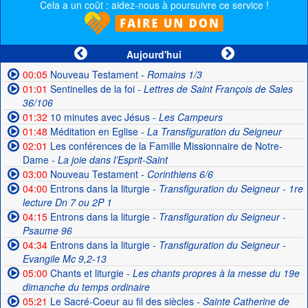
Cela a un coût : aidez-nous à poursuivre ce service !
Aujourd'hui
00:05
Nouveau Testament
- Romains 1/3
01:01
Sentinelles de la foi
- Lettres de Saint François de Sales
36/106
01:32
10 minutes avec Jésus
- Les Campeurs
01:48
Méditation en Eglise
- La Transfiguration du Seigneur
02:01
Les conférences de la Famille Missionnaire de Notre-
Dame
- La joie dans l’Esprit-Saint
03:00
Nouveau Testament
- Corinthiens 6/6
04:00
Entrons dans la liturgie
- Transfiguration du Seigneur - 1re
lecture Dn 7 ou 2P 1
04:15
Entrons dans la liturgie
- Transfiguration du Seigneur -
Psaume 96
04:34
Entrons dans la liturgie
- Transfiguration du Seigneur -
Evangile Mc 9,2-13
05:00
Chants et liturgie
- Les chants propres à la messe du 19e
dimanche du temps ordinaire
05:21
Le Sacré-Coeur au fil des siècles
- Sainte Catherine de