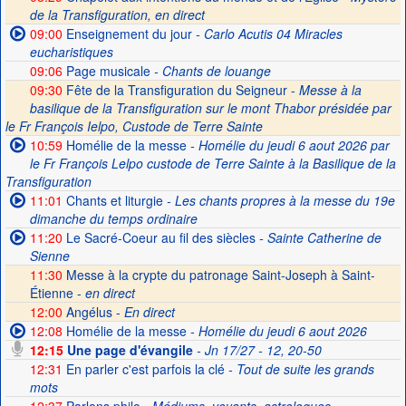
de la Transfiguration, en direct
09:00
Enseignement du jour
- Carlo Acutis 04 Miracles
eucharistiques
09:06
Page musicale
- Chants de louange
09:30
Fête de la Transfiguration du Seigneur -
Messe à la
basilique de la Transfiguration sur le mont Thabor présidée par
le Fr François Ielpo, Custode de Terre Sainte
10:59
Homélie de la messe
- Homélie du jeudi 6 aout 2026 par
le Fr François Lelpo custode de Terre Sainte à la Basilique de la
Transfiguration
11:01
Chants et liturgie
- Les chants propres à la messe du 19e
dimanche du temps ordinaire
11:20
Le Sacré-Coeur au fil des siècles
- Sainte Catherine de
Sienne
11:30
Messe à la crypte du patronage Saint-Joseph à Saint-
Étienne -
en direct
12:00
Angélus -
En direct
12:08
Homélie de la messe
- Homélie du jeudi 6 aout 2026
12:15
Une page d'évangile
- Jn 17/27 - 12, 20-50
12:31
En parler c'est parfois la clé
- Tout de suite les grands
mots